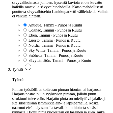
sävyvalikoimasta johtuen, kyseistä kuviota ei ole kuvattu
kaikilla saatavilla sävyvaihtoehdoilla. Katso mahdollisesti
puuttuva sävyvaihtoehto Lankkuparketti välilehdellä. Valinta
ei vaikuta hintaan.
Antique, Tammi - Punos ja Ruutu
Cognac, Tammi - Punos ja Ruutu
Eben, Tammi - Punos ja Ruutu
Luosto, Tammi - Punos ja Ruutu
Nordic, Tammi - Punos ja Ruutu
Sky White, Tammi - Punos ja Ruutu
Snöhetta, Tammi - Punos ja Ruutu
Sävyttämätön, Tammi - Punos ja Ruutu
Työstö
Työstö
Pinnan työstöllä tarkoitetaan pinnan hiontaa tai harjausta.
Harjaus nostaa puun syykuvion pintaan, jolloin puun
struktuuri tulee esiin. Harjattu pinta on miellyttävä jalalle, ja
sitä suositellaan lemmikkieläin- ja lapsiperheille, koska
naarmut eivät näy samalla tavalla kuin hiotusta sileästä
pinnasta. Hiottu pinta puolestaan on tasainen ja sileä, mikä