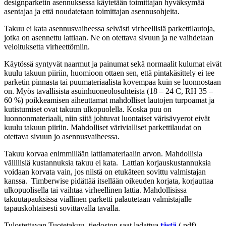
designparketin asennuksessa käytetään toimittajan hyväksymää
asentajaa ja että noudatetaan toimittajan asennusohjeita.
Takuu ei kata asennusvaiheessa selvästi virheellisiä parkettilautoja,
jotka on asennettu lattiaan. Ne on otettava sivuun ja ne vaihdetaan
veloituksetta virheettömiin.
Käytössä syntyvät naarmut ja painumat sekä normaalit kulumat eivät
kuulu takuun piiriin, huomioon ottaen sen, että pintakäsittely ei tee
parketin pinnasta tai puumateriaalista kovempaa kuin se luonnostaan
on. Myös tavallisista asuinhuoneolosuhteista (18 – 24 C, RH 35 –
60 %) poikkeamisen aiheuttamat mahdolliset lautojen turpoamat ja
kutistumiset ovat takuun ulkopuolella. Koska puu on
luonnonmateriaali, niin siitä johtuvat luontaiset värisävyerot eivät
kuulu takuun piiriin. Mahdolliset värivialliset parkettilaudat on
otettava sivuun jo asennusvaiheessa.
Takuu korvaa enimmillään lattiamateriaalin arvon. Mahdollisia
välillisiä kustannuksia takuu ei kata. Lattian korjauskustannuksia
voidaan korvata vain, jos niistä on etukäteen sovittu valmistajan
kanssa. Timberwise pidättää itsellään oikeuden korjata, korjauttaa
ulkopuolisella tai vaihtaa virheellinen lattia. Mahdollisissa
takuutapauksissa viallinen parketti palautetaan valmistajalle
tapauskohtaisesti sovittavalla tavalla.
Tulostettavan Tuotetakuu -tiedoston saat ladattua
tästä
(.pdf)