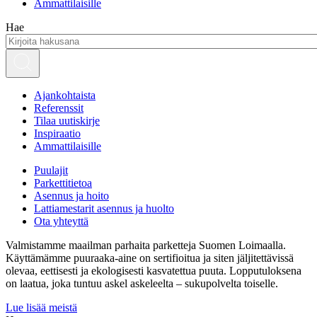
Ammattilaisille
Hae
Ajankohtaista
Referenssit
Tilaa uutiskirje
Inspiraatio
Ammattilaisille
Puulajit
Parkettitietoa
Asennus ja hoito
Lattiamestarit asennus ja huolto
Ota yhteyttä
Valmistamme maailman parhaita parketteja Suomen Loimaalla.
Käyttämämme puuraaka-aine on sertifioitua ja siten jäljitettävissä
olevaa, eettisesti ja ekologisesti kasvatettua puuta. Lopputuloksena
on laatua, joka tuntuu askel askeleelta – sukupolvelta toiselle.
Lue lisää meistä