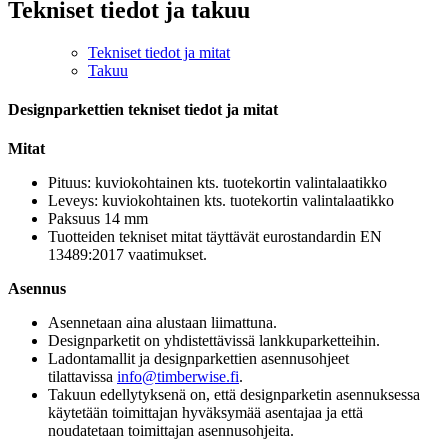
Tekniset tiedot ja takuu
Tekniset tiedot ja mitat
Takuu
Designparkettien tekniset tiedot ja mitat
Mitat
Pituus: kuviokohtainen kts. tuotekortin valintalaatikko
Leveys: kuviokohtainen kts. tuotekortin valintalaatikko
Paksuus 14 mm
Tuotteiden tekniset mitat täyttävät eurostandardin EN
13489:2017 vaatimukset.
Asennus
Asennetaan aina alustaan liimattuna.
Designparketit on yhdistettävissä lankkuparketteihin.
Ladontamallit ja designparkettien asennusohjeet
tilattavissa
info@timberwise.fi
.
Takuun edellytyksenä on, että designparketin asennuksessa
käytetään toimittajan hyväksymää asentajaa ja että
noudatetaan toimittajan asennusohjeita.