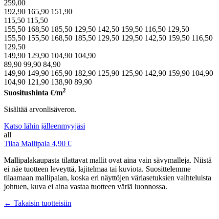
259,00
192,90
165,90
151,90
115,50
115,50
155,50
168,50
185,50
129,50
142,50
159,50
116,50
129,50
155,50
155,50
168,50
185,50
129,50
129,50
142,50
159,50
116,50
129,50
149,90
129,90
104,90
104,90
89,90
99,90
84,90
149,90
149,90
165,90
182,90
125,90
125,90
142,90
159,90
104,90
104,90
121,90
138,90
89,90
2
Suositushinta
€/m
Sisältää arvonlisäveron.
Katso lähin jälleenmyyjäsi
all
Tilaa Mallipala 4,90 €
Mallipalakaupasta tilattavat mallit ovat aina vain sävymalleja. Niistä
ei näe tuotteen leveyttä, lajitelmaa tai kuviota. Suosittelemme
tilaamaan mallipalan, koska eri näyttöjen väriasetuksien vaihteluista
johtuen, kuva ei aina vastaa tuotteen väriä luonnossa.
← Takaisin tuotteisiin