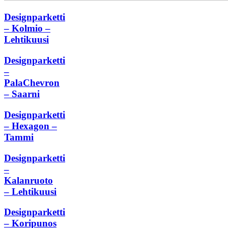
Designparketti
– Kolmio –
Lehtikuusi
Designparketti
–
PalaChevron
– Saarni
Designparketti
– Hexagon –
Tammi
Designparketti
–
Kalanruoto
– Lehtikuusi
Designparketti
– Koripunos