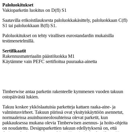
Paloluokitukset
Vakioparketin luokitus on D(fl) S1
Saatavilla erikoistilauksesta paloluokkakäsittely, paloluokkaan C(fl)
S1 tai paloluokkaan B(fl) S1.
Paloluokitukset on tehty virallisen eurostandardin mukaisilla
testimenetelmillä.
Sertifikaatit
Rakennusmateriaalin päästöluokka M1
Käytämme vain PEFC sertifioitua puuraaka-ainetta
Timberwise antaa parketin rakenteelle kymmenen vuoden takuun
ostopäivästä lukien.
Takuu koskee ykköslaatuisia parketteja kattaen raaka-aine- ja
valmistusvirheet. Takuun piirissä ovat yksityiskäyttöön asennetut,
normaaleissa asuinhuoneolosuhteissa olevat parketit, kun
pakkauksessa mukana olevia Timberwisen asennus- ja hoito-ohjeita
on noudatettu. Designparkettien takuun edellytyksenä on, että