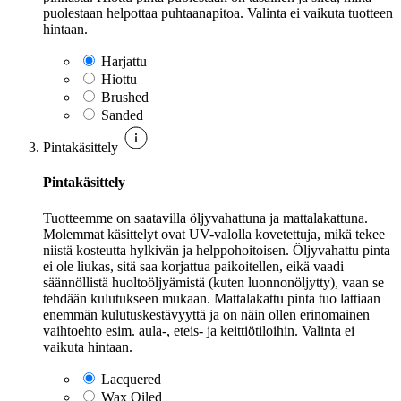
puolestaan helpottaa puhtaanapitoa. Valinta ei vaikuta tuotteen
hintaan.
Harjattu
Hiottu
Brushed
Sanded
Pintakäsittely
Pintakäsittely
Tuotteemme on saatavilla öljyvahattuna ja mattalakattuna.
Molemmat käsittelyt ovat UV-valolla kovetettuja, mikä tekee
niistä kosteutta hylkivän ja helppohoitoisen. Öljyvahattu pinta
ei ole liukas, sitä saa korjattua paikoitellen, eikä vaadi
säännöllistä huoltoöljyämistä (kuten luonnonöljytty), vaan se
tehdään kulutukseen mukaan. Mattalakattu pinta tuo lattiaan
enemmän kulutuskestävyyttä ja on näin ollen erinomainen
vaihtoehto esim. aula-, eteis- ja keittiötiloihin. Valinta ei
vaikuta hintaan.
Lacquered
Wax Oiled