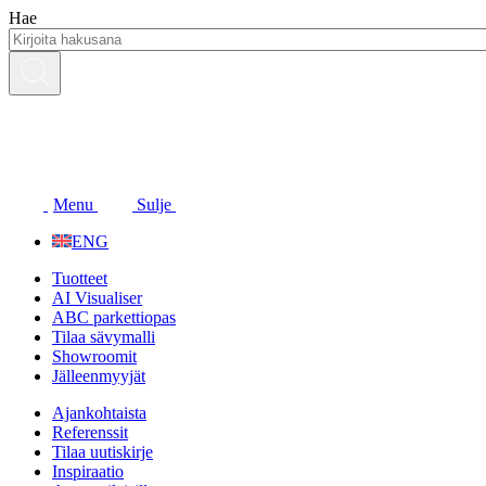
Siirry
Hae
sisältöön
Menu
Sulje
ENG
Tuotteet
AI Visualiser
ABC parkettiopas
Tilaa sävymalli
Showroomit
Jälleenmyyjät
Ajankohtaista
Referenssit
Tilaa uutiskirje
Inspiraatio