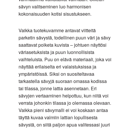
sävyn valitseminen luo harmonisen
kokonaisuuden kotisi sisustukseen.
Vaikka tuotekuvamme antavat viitteitä
parketin sävystä, todellinen puun väri ja sävy
saattavat poiketa kuvista – johtuen näyttösi
väriasetuksista ja puun luonnollisista
vaihteluista. Puu on elävä materiaali, joka voi
näyttää erilaiselta eri valaistuksissa ja
ympäristöissä. Siksi on suositeltavaa
tarkastella sävyjä suoraan omassa kodissa
tai tilassa, jonne lattia asennetaan. Eri
sävyjen vertaaminen helpottuu, kun niitä voi
verrata johonkin tilassa jo olemassa olevaan.
Vaikka pieni sävymalli ei voi koskaan antaa
täyttä kuvaa valmiin lattian lopullisesta
sävystä, on siitä paljon apua valitessasi juuri