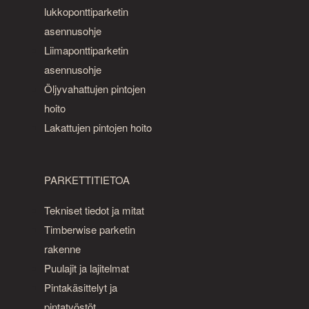
lukkoponttiparketin
asennusohje
Liimaponttiparketin
asennusohje
Öljyvahattujen pintojen
hoito
Lakattujen pintojen hoito
PARKETTITIETOA
Tekniset tiedot ja mitat
Timberwise parketin
rakenne
Puulajit ja lajitelmat
Pintakäsittelyt ja
pintatyöstöt