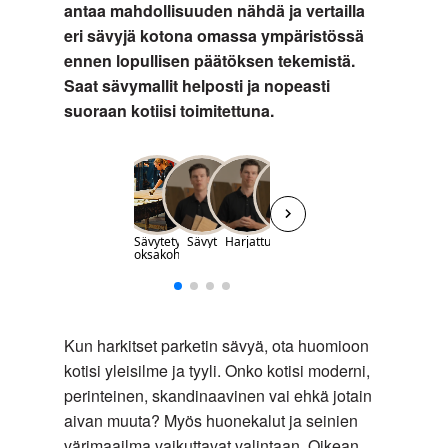
antaa mahdollisuuden nähdä ja vertailla
eri sävyjä kotona omassa ympäristössä
ennen lopullisen päätöksen tekemistä.
Saat sävymallit helposti ja nopeasti
suoraan kotiisi toimitettuna.
Kun harkitset parketin sävyä, ota huomioon
kotisi yleisilme ja tyyli. Onko kotisi moderni,
perinteinen, skandinaavinen vai ehkä jotain
aivan muuta? Myös huonekalut ja seinien
värimaailma vaikuttavat valintaan. Oikean