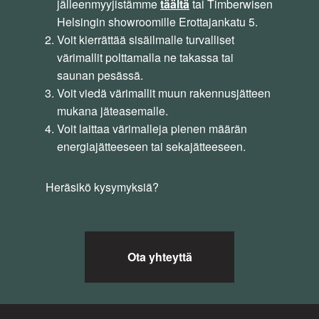
jälleenmyyjistämme
täältä
tai Timberwisen
Helsingin showroomille Erottajankatu 5.
Voit kierrättää sisäilmalle turvalliset
värimallit polttamalla ne takassa tai
saunan pesässä.
Voit viedä värimallit muun rakennusjätteen
mukana jäteasemalle.
Voit laittaa värimalleja pienen määrän
energiajätteeseen tai sekajätteeseen.
Heräsikö kysymyksiä?
Ota yhteyttä