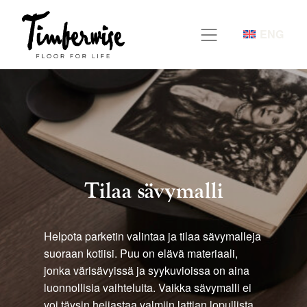
Siirry
sisältöön
ENG
Tilaa sävymalli
Helpota parketin valintaa ja tilaa sävymalleja
suoraan kotiisi. Puu on elävä materiaali,
jonka värisävyissä ja syykuvioissa on aina
luonnollisia vaihteluita. Vaikka sävymalli ei
voi täysin heijastaa valmiin lattian lopullista