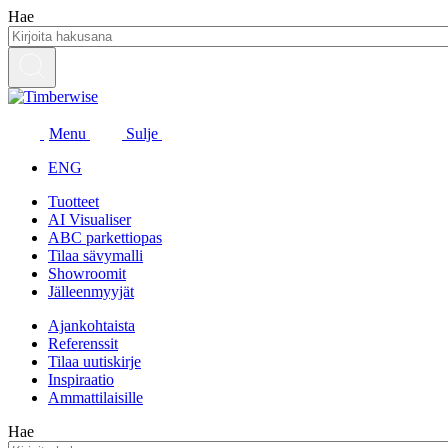
Siirry
Hae
sisältöön
Menu
Sulje
ENG
Tuotteet
AI Visualiser
ABC parkettiopas
Tilaa sävymalli
Showroomit
Jälleenmyyjät
Ajankohtaista
Referenssit
Tilaa uutiskirje
Inspiraatio
Ammattilaisille
Hae