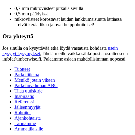
0,7 mm mikroviisteet pitkällä sivulla
0,5 mm päädyissä
mikroviisteet korostavat laudan lankkumaisuutta lattiassa
– eivät kerää likaa ja ovat helppohoitoiset!
Ota yhteyttä
Jos sinulla on kysyttävää etkä löydä vastausta kohdasta
usein
kysytyt kysymykset
, lähetä meille vaikka sähköpostia osoitteeseen
info[at]timberwise.fi. Palaamme asiaan mahdollisimman nopeasti.
Tuotteet
Parkettitietoa
Menikö jotain vikaan
Parketinvalinnan ABC
Tilaa uutiskirje
Inspiraatio
Referenssit
Jälleenmyyjät
Rahoitus
Ajankohtaista
Tarinamme
Ammattilaisille