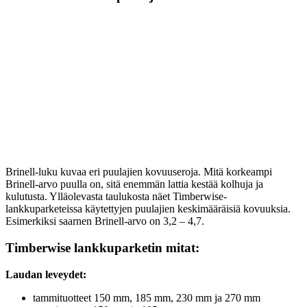
Brinell-luku kuvaa eri puulajien kovuuseroja. Mitä korkeampi
Brinell-arvo puulla on, sitä enemmän lattia kestää kolhuja ja
kulutusta. Ylläolevasta taulukosta näet Timberwise-
lankkuparketeissa käytettyjen puulajien keskimääräisiä kovuuksia.
Esimerkiksi saarnen Brinell-arvo on 3,2 – 4,7.
Timberwise lankkuparketin mitat:
Laudan leveydet:
tammituotteet 150 mm, 185 mm, 230 mm ja 270 mm