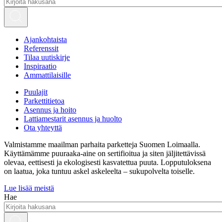
Ajankohtaista
Referenssit
Tilaa uutiskirje
Inspiraatio
Ammattilaisille
Puulajit
Parkettitietoa
Asennus ja hoito
Lattiamestarit asennus ja huolto
Ota yhteyttä
Valmistamme maailman parhaita parketteja Suomen Loimaalla.
Käyttämämme puuraaka-aine on sertifioitua ja siten jäljitettävissä
olevaa, eettisesti ja ekologisesti kasvatettua puuta. Lopputuloksena
on laatua, joka tuntuu askel askeleelta – sukupolvelta toiselle.
Lue lisää meistä
Hae