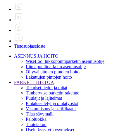
Tietosuojaseloste
ASENNUS JA HOITO
WiseLoc -lukkoponttiparketin asennusohje
Liimaponttiparketin asennusohje
Öljyvahattujen pintojen hoito
Lakattujen pintojen hoito
PARKETTITIETOA
Tekniset tiedot ja mitat
Timberwise parketin rakenne
Puulajit ja lajitelmat
Pintakäsittelyt ja pintatyöstöt
Vastuullisuus ja sertifikaatit
Tilaa sävymalli
Paloluokka
Tuotetakuu
Usein kysytyt kysymykset