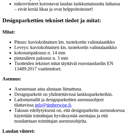
mikroviisteet korostavat laudan lankkumaisuutta lattiassa
– eivät kerää likaa ja ovat helppohoitoiset!
Designparkettien tekniset tiedot ja mitat:
Mitat:
Pituus: kuviokohtainen kts. tuotekortin valintalaatikko
Leveys: kuviokohtainen kts. tuotekortin valintalaatikko
kokonaispaksuus n. 14 mm
pintasäleen paksuus n. 3 mm
Tuotteiden tekniset mitat täyttävät eurostandardin EN
13489:2017 vaatimukset.
Asennus:
Asennetaan aina alustaan liimattuna.
Designparketit on yhdistettävissä lankkuparketteihin.
Ladontamallit ja designparkettien asennusohjeet
tilattavissa
info@timberwise.fi
.
Takuun edellytyksenä on, että designparketin asennuksessa
käytetään toimittajan hyväksymää asentajaa ja että
noudatetaan toimittajan asennusohjeita.
Laudan viisteet: