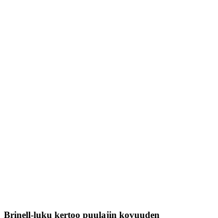
Brinell-luku kertoo puulajin kovuuden