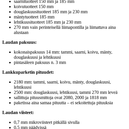
saarnituotteet 150 mm ja 185 mm
koivutuotteet 150 mm
douglaskuusituotteet 185 mm ja 230 mm
mäntytuotteet 185 mm
lehtikuusituotteet 185 mm ja 230 mm
270 mm vain perinteisellä liimapontilla ja liimattava aina
alustaan
Laudan paksuus:
kokonaispaksuus 14 mm: tammi, saarni, koivu, mänty,
douglaskuusi ja lehtikuusi
pintasäleen paksuus n. 3 mm
Lankkuparketin pituudet:
2180 mm: tammi, saarni, koivu, mänty, douglaskuusi,
lehtikuusi
2500 mm: douglaskuusi, lehtikuusi, tammi 270 mm leveä
sallittuja pituusmittoja ovat 2080, 2000 ja 1818 mm
paketissa aina samaa pituutta – ei sekoitettuja pituuksia
Laudan viisteet:
0,7 mm mikroviisteet pitkällä sivulla
0,5 mm päädyissä