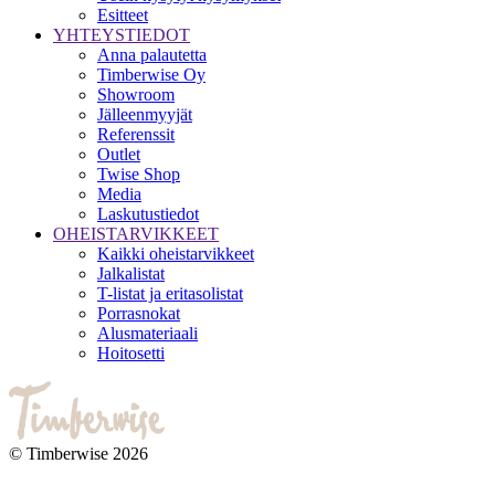
Esitteet
YHTEYSTIEDOT
Anna palautetta
Timberwise Oy
Showroom
Jälleenmyyjät
Referenssit
Outlet
Twise Shop
Media
Laskutustiedot
OHEISTARVIKKEET
Kaikki oheistarvikkeet
Jalkalistat
T-listat ja eritasolistat
Porrasnokat
Alusmateriaali
Hoitosetti
© Timberwise 2026