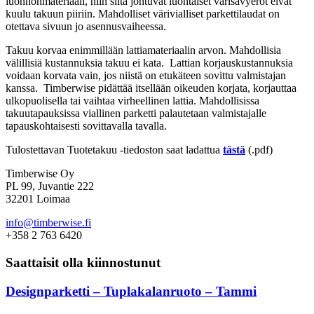
luonnonmateriaali, niin siitä johtuvat luontaiset värisävyerot eivät
kuulu takuun piiriin. Mahdolliset värivialliset parkettilaudat on
otettava sivuun jo asennusvaiheessa.
Takuu korvaa enimmillään lattiamateriaalin arvon. Mahdollisia
välillisiä kustannuksia takuu ei kata. Lattian korjauskustannuksia
voidaan korvata vain, jos niistä on etukäteen sovittu valmistajan
kanssa. Timberwise pidättää itsellään oikeuden korjata, korjauttaa
ulkopuolisella tai vaihtaa virheellinen lattia. Mahdollisissa
takuutapauksissa viallinen parketti palautetaan valmistajalle
tapauskohtaisesti sovittavalla tavalla.
Tulostettavan Tuotetakuu -tiedoston saat ladattua
tästä
(.pdf)
Timberwise Oy
PL 99, Juvantie 222
32201 Loimaa
info@timberwise.fi
+358 2 763 6420
Saattaisit olla kiinnostunut
Designparketti – Tuplakalanruoto – Tammi