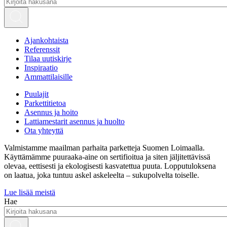
Ajankohtaista
Referenssit
Tilaa uutiskirje
Inspiraatio
Ammattilaisille
Puulajit
Parkettitietoa
Asennus ja hoito
Lattiamestarit asennus ja huolto
Ota yhteyttä
Valmistamme maailman parhaita parketteja Suomen Loimaalla.
Käyttämämme puuraaka-aine on sertifioitua ja siten jäljitettävissä
olevaa, eettisesti ja ekologisesti kasvatettua puuta. Lopputuloksena
on laatua, joka tuntuu askel askeleelta – sukupolvelta toiselle.
Lue lisää meistä
Hae