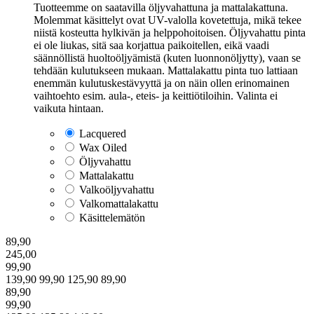
Tuotteemme on saatavilla öljyvahattuna ja mattalakattuna.
Molemmat käsittelyt ovat UV-valolla kovetettuja, mikä tekee
niistä kosteutta hylkivän ja helppohoitoisen. Öljyvahattu pinta
ei ole liukas, sitä saa korjattua paikoitellen, eikä vaadi
säännöllistä huoltoöljyämistä (kuten luonnonöljytty), vaan se
tehdään kulutukseen mukaan. Mattalakattu pinta tuo lattiaan
enemmän kulutuskestävyyttä ja on näin ollen erinomainen
vaihtoehto esim. aula-, eteis- ja keittiötiloihin. Valinta ei
vaikuta hintaan.
Lacquered
Wax Oiled
Öljyvahattu
Mattalakattu
Valkoöljyvahattu
Valkomattalakattu
Käsittelemätön
89,90
245,00
99,90
139,90
99,90
125,90
89,90
89,90
99,90