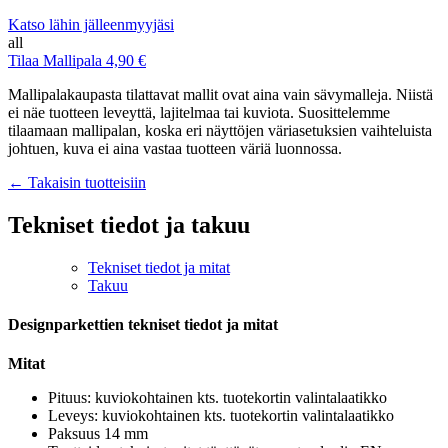
Katso lähin jälleenmyyjäsi
all
Tilaa Mallipala 4,90 €
Mallipalakaupasta tilattavat mallit ovat aina vain sävymalleja. Niistä
ei näe tuotteen leveyttä, lajitelmaa tai kuviota. Suosittelemme
tilaamaan mallipalan, koska eri näyttöjen väriasetuksien vaihteluista
johtuen, kuva ei aina vastaa tuotteen väriä luonnossa.
← Takaisin tuotteisiin
Tekniset tiedot ja takuu
Tekniset tiedot ja mitat
Takuu
Designparkettien tekniset tiedot ja mitat
Mitat
Pituus: kuviokohtainen kts. tuotekortin valintalaatikko
Leveys: kuviokohtainen kts. tuotekortin valintalaatikko
Paksuus 14 mm