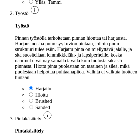
Ylläs, Tammi
Työstö
Työstö
Pinnan työstöllä tarkoitetaan pinnan hiontaa tai harjausta.
Harjaus nostaa puun syykuvion pintaan, jolloin puun
struktuuri tulee esiin. Harjattu pinta on miellyttävä jalalle, ja
sitä suositellaan lemmikkieläin- ja lapsiperheille, koska
naarmut eivät näy samalla tavalla kuin hiotusta sileästä
pinnasta. Hiottu pinta puolestaan on tasainen ja sileä, mikä
puolestaan helpottaa puhtaanapitoa. Valinta ei vaikuta tuotteen
hintaan.
Harjattu
Hiottu
Brushed
Sanded
Pintakäsittely
Pintakäsittely