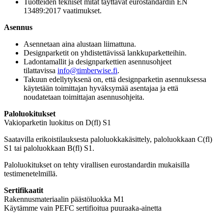
Tuotteiden tekniset mitat täyttävät eurostandardin EN
13489:2017 vaatimukset.
Asennus
Asennetaan aina alustaan liimattuna.
Designparketit on yhdistettävissä lankkuparketteihin.
Ladontamallit ja designparkettien asennusohjeet
tilattavissa
info@timberwise.fi
.
Takuun edellytyksenä on, että designparketin asennuksessa
käytetään toimittajan hyväksymää asentajaa ja että
noudatetaan toimittajan asennusohjeita.
Paloluokitukset
Vakioparketin luokitus on D(fl) S1
Saatavilla erikoistilauksesta paloluokkakäsittely, paloluokkaan C(fl)
S1 tai paloluokkaan B(fl) S1.
Paloluokitukset on tehty virallisen eurostandardin mukaisilla
testimenetelmillä.
Sertifikaatit
Rakennusmateriaalin päästöluokka M1
Käytämme vain PEFC sertifioitua puuraaka-ainetta