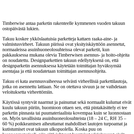
Timberwise antaa parketin rakenteelle kymmenen vuoden takuun
ostopäivästä lukien.
Takuu koskee ykköslaatuisia parketteja kattaen raaka-aine- ja
valmistusvirheet. Takuun piirissä ovat yksityiskäyttöön asennetut,
normaaleissa asuinhuoneolosuhteissa olevat parketit, kun
pakkauksessa mukana olevia Timberwisen asennus- ja hoito-ohjeita
on noudatettu. Designparkettien takuun edellytyksenä on, että
designparketin asennuksessa käytetään toimittajan hyväksymää
asentajaa ja että noudatetaan toimittajan asennusohjeita.
Takuu ei kata asennusvaiheessa selvästi virheellisiä parkettilautoja,
jotka on asennettu lattiaan. Ne on otettava sivuun ja ne vaihdetaan
veloituksetta virheettömiin.
Käytössä syntyvät naarmut ja painumat sekä normaalit kulumat eivät
kuulu takuun piiriin, huomioon ottaen sen, että pintakäsittely ei tee
parketin pinnasta tai puumateriaalista kovempaa kuin se luonnostaan
on. Myös tavallisista asuinhuoneolosuhteista (18 – 24 C, RH 35 –
60 %) poikkeamisen aiheuttamat mahdolliset lautojen turpoamat ja
kutistumiset ovat takuun ulkopuolella. Koska puu on