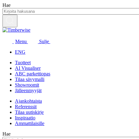
Siirry
Hae
sisältöön
Menu
Sulje
ENG
Tuotteet
AI Visualiser
ABC parkettiopas
Tilaa sävymalli
Showroomit
Jälleenmyyjät
Ajankohtaista
Referenssit
Tilaa uutiskirje
Inspiraatio
Ammattilaisille
Hae