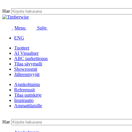
Siirry
sisältöön
Hae
Menu
Sulje
ENG
Tuotteet
AI Visualiser
ABC parkettiopas
Tilaa sävymalli
Showroomit
Jälleenmyyjät
Ajankohtaista
Referenssit
Tilaa uutiskirje
Inspiraatio
Ammattilaisille
Hae