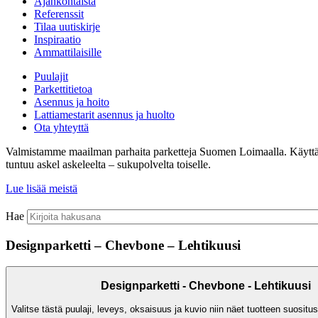
Ajankohtaista
Referenssit
Tilaa uutiskirje
Inspiraatio
Ammattilaisille
Puulajit
Parkettitietoa
Asennus ja hoito
Lattiamestarit asennus ja huolto
Ota yhteyttä
Valmistamme maailman parhaita parketteja Suomen Loimaalla. Käyttämämm
tuntuu askel askeleelta – sukupolvelta toiselle.
Lue lisää meistä
Hae
Designparketti – Chevbone – Lehtikuusi
Designparketti - Chevbone - Lehtikuusi
Valitse tästä puulaji, leveys, oksaisuus ja kuvio niin näet tuotteen suositus