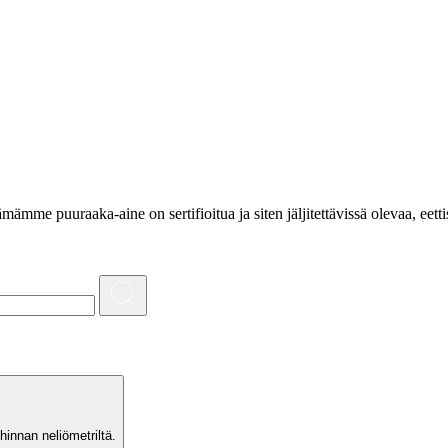
e puuraaka-aine on sertifioitua ja siten jäljitettävissä olevaa, eettis
hinnan neliömetriltä.