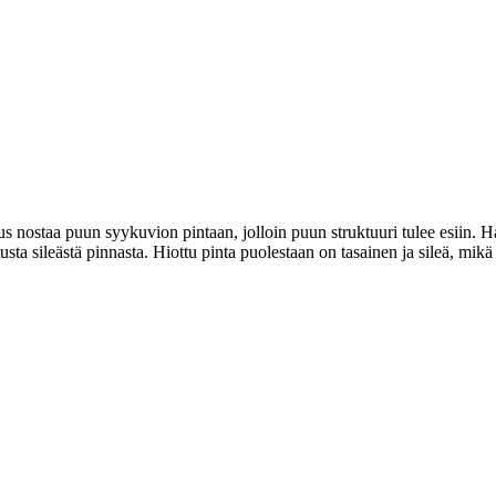
s nostaa puun syykuvion pintaan, jolloin puun struktuuri tulee esiin. Harj
usta sileästä pinnasta. Hiottu pinta puolestaan on tasainen ja sileä, mik