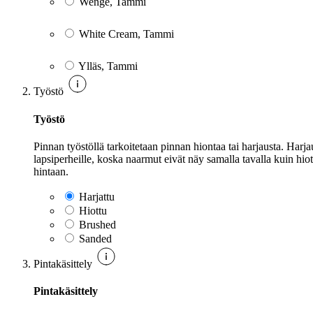
Wenge, Tammi
White Cream, Tammi
Ylläs, Tammi
Työstö
Työstö
Pinnan työstöllä tarkoitetaan pinnan hiontaa tai harjausta. Harjau
lapsiperheille, koska naarmut eivät näy samalla tavalla kuin hiot
hintaan.
Harjattu
Hiottu
Brushed
Sanded
Pintakäsittely
Pintakäsittely