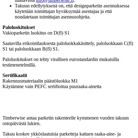
tilattavissa
info@timberwise.fi
.
Takuun edellytyksenä on, että designparketin asennuksessa
käytetään toimittajan hyväksymää asentajaa ja että
noudatetaan toimittajan asennusohjeita.
Paloluokitukset
Vakioparketin luokitus on D(fl) S1
Saatavilla erikoistilauksesta paloluokkakäsittely, paloluokkaan C(fl)
S1 tai paloluokkaan B(fl) S1.
Paloluokitukset on tehty virallisen eurostandardin mukaisilla
testimenetelmillä.
Sertifikaatit
Rakennusmateriaalin päästöluokka M1
Käytämme vain PEFC sertifioitua puuraaka-ainetta
Timberwise antaa parketin rakenteelle kymmenen vuoden takuun
ostopäivästä lukien.
Takuu koskee ykköslaatuisia parketteja kattaen raaka-aine- ja