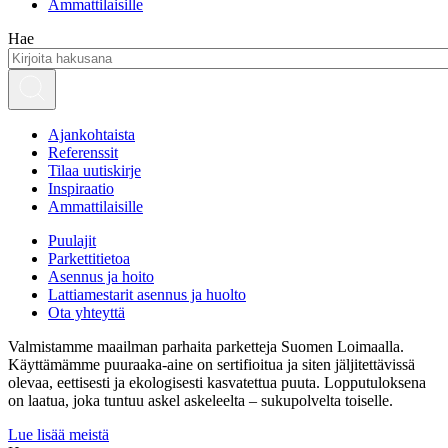
Ammattilaisille
Hae
Ajankohtaista
Referenssit
Tilaa uutiskirje
Inspiraatio
Ammattilaisille
Puulajit
Parkettitietoa
Asennus ja hoito
Lattiamestarit asennus ja huolto
Ota yhteyttä
Valmistamme maailman parhaita parketteja Suomen Loimaalla.
Käyttämämme puuraaka-aine on sertifioitua ja siten jäljitettävissä
olevaa, eettisesti ja ekologisesti kasvatettua puuta. Lopputuloksena
on laatua, joka tuntuu askel askeleelta – sukupolvelta toiselle.
Lue lisää meistä