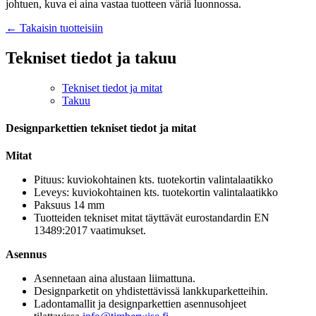
johtuen, kuva ei aina vastaa tuotteen väriä luonnossa.
← Takaisin tuotteisiin
Tekniset tiedot ja takuu
Tekniset tiedot ja mitat
Takuu
Designparkettien tekniset tiedot ja mitat
Mitat
Pituus: kuviokohtainen kts. tuotekortin valintalaatikko
Leveys: kuviokohtainen kts. tuotekortin valintalaatikko
Paksuus 14 mm
Tuotteiden tekniset mitat täyttävät eurostandardin EN
13489:2017 vaatimukset.
Asennus
Asennetaan aina alustaan liimattuna.
Designparketit on yhdistettävissä lankkuparketteihin.
Ladontamallit ja designparkettien asennusohjeet