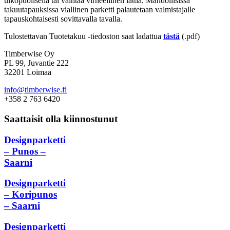
ulkopuolisella tai vaihtaa virheellinen lattia. Mahdollisissa
takuutapauksissa viallinen parketti palautetaan valmistajalle
tapauskohtaisesti sovittavalla tavalla.
Tulostettavan Tuotetakuu -tiedoston saat ladattua
tästä
(.pdf)
Timberwise Oy
PL 99, Juvantie 222
32201 Loimaa
info@timberwise.fi
+358 2 763 6420
Saattaisit olla kiinnostunut
Designparketti
– Punos –
Saarni
Designparketti
– Koripunos
– Saarni
Designparketti