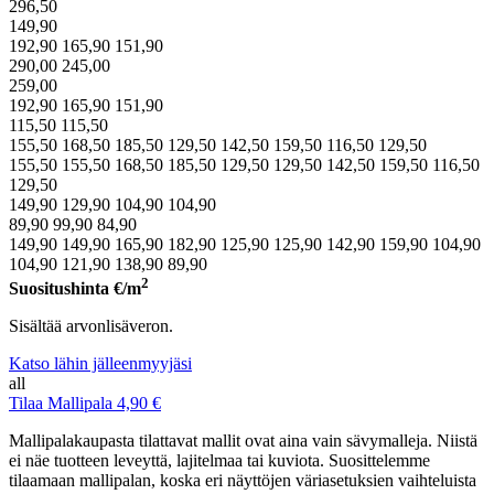
296,50
149,90
192,90
165,90
151,90
290,00
245,00
259,00
192,90
165,90
151,90
115,50
115,50
155,50
168,50
185,50
129,50
142,50
159,50
116,50
129,50
155,50
155,50
168,50
185,50
129,50
129,50
142,50
159,50
116,50
129,50
149,90
129,90
104,90
104,90
89,90
99,90
84,90
149,90
149,90
165,90
182,90
125,90
125,90
142,90
159,90
104,90
104,90
121,90
138,90
89,90
2
Suositushinta
€/m
Sisältää arvonlisäveron.
Katso lähin jälleenmyyjäsi
all
Tilaa Mallipala 4,90 €
Mallipalakaupasta tilattavat mallit ovat aina vain sävymalleja. Niistä
ei näe tuotteen leveyttä, lajitelmaa tai kuviota. Suosittelemme
tilaamaan mallipalan, koska eri näyttöjen väriasetuksien vaihteluista