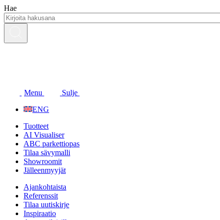
Siirry
Hae
sisältöön
Menu
Sulje
ENG
Tuotteet
AI Visualiser
ABC parkettiopas
Tilaa sävymalli
Showroomit
Jälleenmyyjät
Ajankohtaista
Referenssit
Tilaa uutiskirje
Inspiraatio