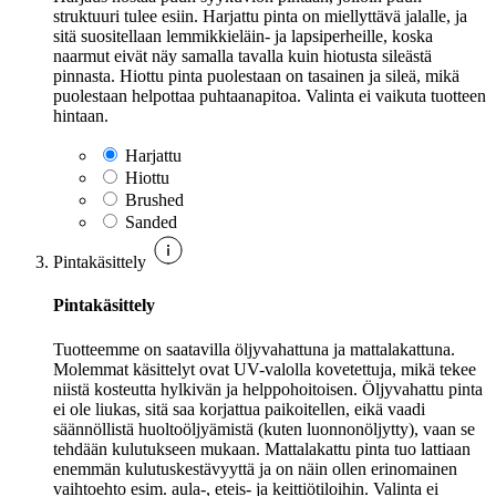
struktuuri tulee esiin. Harjattu pinta on miellyttävä jalalle, ja
sitä suositellaan lemmikkieläin- ja lapsiperheille, koska
naarmut eivät näy samalla tavalla kuin hiotusta sileästä
pinnasta. Hiottu pinta puolestaan on tasainen ja sileä, mikä
puolestaan helpottaa puhtaanapitoa. Valinta ei vaikuta tuotteen
hintaan.
Harjattu
Hiottu
Brushed
Sanded
Pintakäsittely
Pintakäsittely
Tuotteemme on saatavilla öljyvahattuna ja mattalakattuna.
Molemmat käsittelyt ovat UV-valolla kovetettuja, mikä tekee
niistä kosteutta hylkivän ja helppohoitoisen. Öljyvahattu pinta
ei ole liukas, sitä saa korjattua paikoitellen, eikä vaadi
säännöllistä huoltoöljyämistä (kuten luonnonöljytty), vaan se
tehdään kulutukseen mukaan. Mattalakattu pinta tuo lattiaan
enemmän kulutuskestävyyttä ja on näin ollen erinomainen
vaihtoehto esim. aula-, eteis- ja keittiötiloihin. Valinta ei