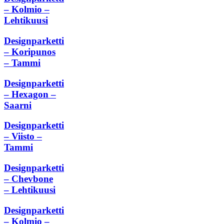
– Kolmio –
Lehtikuusi
Designparketti
– Koripunos
– Tammi
Designparketti
– Hexagon –
Saarni
Designparketti
– Viisto –
Tammi
Designparketti
– Chevbone
– Lehtikuusi
Designparketti
– Kolmio –