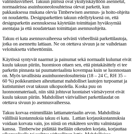
valmistusvirheet. Takuun piirissä ovat yksityiskäyttöön asennetut,
normaaleissa asuinhuoneolosuhteissa olevat parketit, kun
pakkauksessa mukana olevia Timberwisen asennus- ja hoito-ohjeita
on noudatettu. Designparkettien takuun edellytyksenä on, että
designparketin asennuksessa käytetään toimittajan hyväksymää
asentajaa ja että noudatetaan toimittajan asennusohjeita.
Takuu ei kata asennusvaiheessa selvästi virheellisiä parkettilautoja,
jotka on asennettu lattiaan. Ne on otettava sivuun ja ne vaihdetaan
veloituksetta virheettömiin.
Käytössä syntyvät naarmut ja painumat sekä normaalit kulumat eivät
kuulu takuun piiriin, huomioon ottaen sen, että pintakäsittely ei tee
parketin pinnasta tai puumateriaalista kovempaa kuin se luonnostaan
on. Myös tavallisista asuinhuoneolosuhteista (18 – 24 C, RH 35 –
60 %) poikkeamisen aiheuttamat mahdolliset lautojen turpoamat ja
kutistumiset ovat takuun ulkopuolella. Koska puu on
luonnonmateriaali, niin siitä johtuvat luontaiset värisävyerot eivät
kuulu takuun piiriin. Mahdolliset värivialliset parkettilaudat on
otettava sivuun jo asennusvaiheessa.
Takuu korvaa enimmillään lattiamateriaalin arvon. Mahdollisia
välillisiä kustannuksia takuu ei kata. Lattian korjauskustannuksia
voidaan korvata vain, jos niistä on etukäteen sovittu valmistajan
kanssa. Timberwise pidättää itsellään oikeuden korjata, korjauttaa