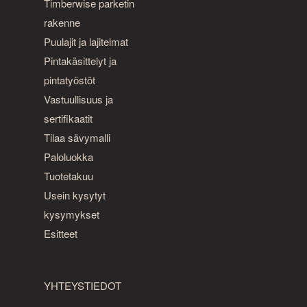
Timberwise parketin
rakenne
Puulajit ja lajitelmat
Pintakäsittelyt ja
pintatyöstöt
Vastuullisuus ja
sertifikaatit
Tilaa sävymalli
Paloluokka
Tuotetakuu
Usein kysytyt
kysymykset
Esitteet
YHTEYSTIEDOT