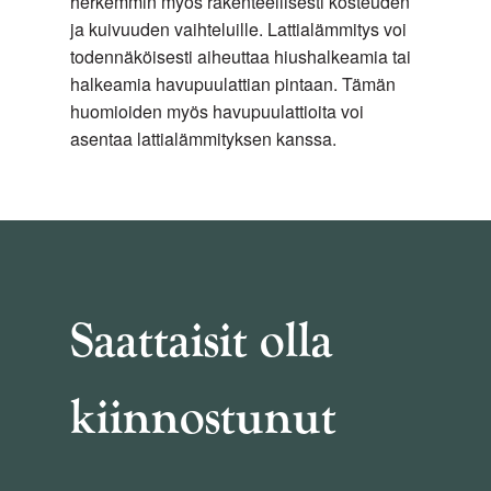
herkemmin myös rakenteellisesti kosteuden
on
ja kuivuuden vaihteluille. Lattialämmitys voi
vaalean
todennäköisesti aiheuttaa hiushalkeamia tai
pintapuun
halkeamia havupuulattian pintaan. Tämän
rinnalla.
huomioiden myös havupuulattioita voi
asentaa lattialämmityksen kanssa.
Design
grade
on
kuvioparkettien
oma
lajitelma,
joka
Saattaisit olla
on
Classic
lajitelman
kiinnostunut
kaltainen.