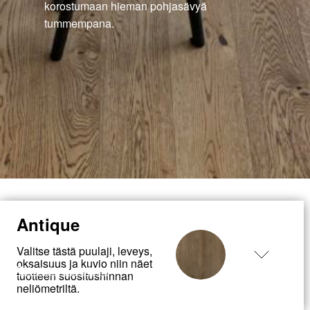
korostumaan hieman pohjasävyä
tummempana.
Antique
Valitse tästä puulaji, leveys,
oksaisuus ja kuvio niin näet
← Takaisin tuotteisiin
tuotteen suositushinnan
neliömetriltä.