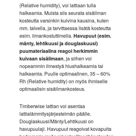
(Relative humidity), voi lattiaan tulla
ole
halkeamia. Muista siis seurata sisäilman
rajoitettu
kosteutta varsinkin kuivina kausina, kuten
ja
mm. talvella, ja tarvittaessa lisätä kosteutta
isotkin
esim. ilmankostuttimella.
Havupuut (esim.
kitatut
mänty, lehtikuusi ja douglaskuusi)
oksapaikat
puumateriaalina reagoi herkimmin
sekä
kuivaan sisäilmaan
, ja siihen voi
halkeamat
nopeammin ilmestyä hiushalkeamia tai
ovat
halkeamia. Puulle optimaalinen, 35 – 60%
sallittuja.
Rh (Relative humidity) on myös ihmiselle
Olive
optimaalisin sisäilmankosteus.
on
saarnen
Timberwise lattian voi asentaa
lajitelma,
lattialämmitysjärjestelmän päälle.
jossa
Douglaskuusi/Mänty/Lehtikuusi on
tummaa
havupuulaji. Havupuut reagoivat kovapuita
sydänpuuta