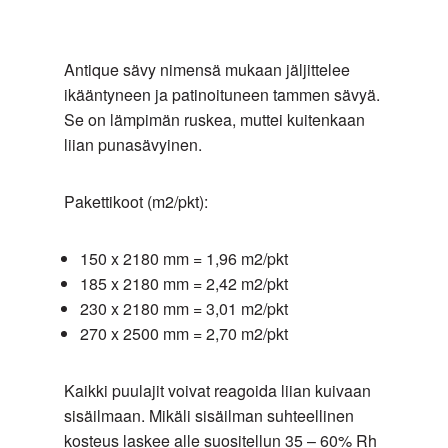
ja
vaikuta
erinomainen
soikion
tuotteen
vaihtoehto
muotoisia
hintaan.
Antique sävy nimensä mukaan jäljittelee
esim.
oksapaikkoja.
ikääntyneen ja patinoituneen tammen sävyä.
aula-,
Lehtikuusen
Se on lämpimän ruskea, muttei kuitenkaan
eteis-
lajitelma.
liian punasävyinen.
ja
Vintage
keittiötiloihin.
on
Valinta
Pakettikoot (m2/pkt):
oksaisin
ei
ja
vaikuta
150 x 2180 mm = 1,96 m2/pkt
rouhein
hintaan.
185 x 2180 mm = 2,42 m2/pkt
lajitelma,
230 x 2180 mm = 3,01 m2/pkt
jossa
270 x 2500 mm = 2,70 m2/pkt
oksamäärää
tai
Kaikki puulajit voivat reagoida liian kuivaan
-
sisäilmaan. Mikäli sisäilman suhteellinen
kokoa
kosteus laskee alle suositellun 35 – 60% Rh
ei