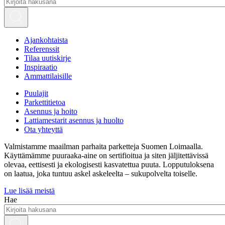
Ajankohtaista
Referenssit
Tilaa uutiskirje
Inspiraatio
Ammattilaisille
Puulajit
Parkettitietoa
Asennus ja hoito
Lattiamestarit asennus ja huolto
Ota yhteyttä
Valmistamme maailman parhaita parketteja Suomen Loimaalla.
Käyttämämme puuraaka-aine on sertifioitua ja siten jäljitettävissä
olevaa, eettisesti ja ekologisesti kasvatettua puuta. Lopputuloksena
on laatua, joka tuntuu askel askeleelta – sukupolvelta toiselle.
Lue lisää meistä
Hae