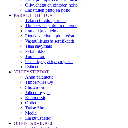
Öljyvahattujen pintojen hoito
Lakattujen pintojen hoito
PARKETTITIETOA
Tekniset tiedot ja mitat
Timberwise parketin rakenne
Puulajit ja lajitelmat
Pintakäsittelyt ja pintatyöstöt
Vastuullisuus ja sertifikaatit
Tilaa sävymalli
Paloluokka
Tuotetakuu
Usein kysytyt kysymykset
Esitteet
YHTEYSTIEDOT
Anna palautetta
Timberwise Oy
Showroom
Jälleenmyyjät
Referenssit
Outlet
Twise Shop
Media
Laskutustiedot
OHEISTARVIKKEET