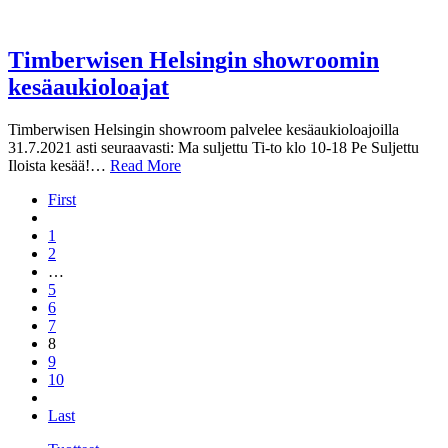
Timberwisen Helsingin showroomin
kesäaukioloajat
Timberwisen Helsingin showroom palvelee kesäaukioloajoilla
31.7.2021 asti seuraavasti: Ma suljettu Ti-to klo 10-18 Pe Suljettu
Iloista kesää!…
Read More
First
1
2
…
5
6
7
8
9
10
Last