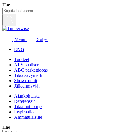
Siirry
Hae
sisältöön
Menu
Sulje
ENG
Tuotteet
AI Visualiser
ABC parkettiopas
Tilaa sävymalli
Showroomit
Jälleenmyyjät
Ajankohtaista
Referenssit
Tilaa uutiskirje
Inspiraatio
Ammattilaisille
Hae