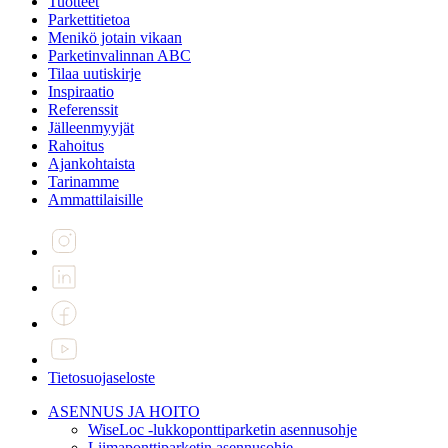
Tuotteet
Parkettitietoa
Menikö jotain vikaan
Parketinvalinnan ABC
Tilaa uutiskirje
Inspiraatio
Referenssit
Jälleenmyyjät
Rahoitus
Ajankohtaista
Tarinamme
Ammattilaisille
Tietosuojaseloste
ASENNUS JA HOITO
WiseLoc -lukkoponttiparketin asennusohje
Liimaponttiparketin asennusohje