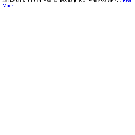
28.8.2021 klo 10-14. Asuntomessutarjous on voimassa vielä…
Read
More