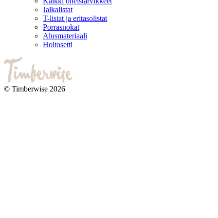
Kaikki oheistarvikkeet
Jalkalistat
T-listat ja eritasolistat
Porrasnokat
Alusmateriaali
Hoitosetti
© Timberwise 2026