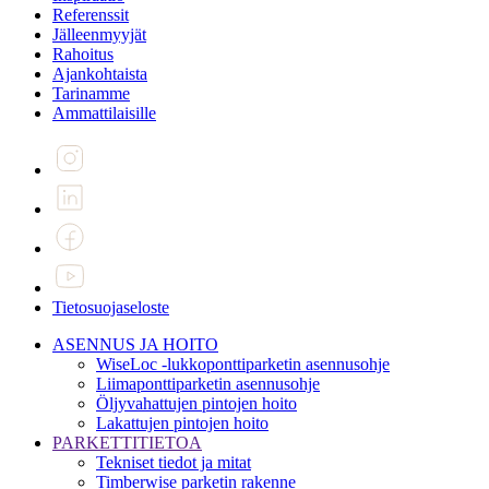
Referenssit
Jälleenmyyjät
Rahoitus
Ajankohtaista
Tarinamme
Ammattilaisille
Tietosuojaseloste
ASENNUS JA HOITO
WiseLoc -lukkoponttiparketin asennusohje
Liimaponttiparketin asennusohje
Öljyvahattujen pintojen hoito
Lakattujen pintojen hoito
PARKETTITIETOA
Tekniset tiedot ja mitat
Timberwise parketin rakenne