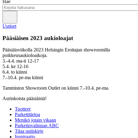
Hae
Uutiset
Pääsiäisen 2023 aukioloajat
Pääsiäisviikolla 2023 Helsingin Erottajan showroomilla
poikkeusaukioloaikoja.
3.-4.4. ma-ti 12-17
5.4. ke 12-16
6.4. to kiinni
7.-10.4. pe-ma kiinni
Tammiston Showroom Outlet on kiinni 7.-10.4. pe-ma.
Aurinkoista pääsiäistä!
Tuotteet
Parkettitietoa
Menikö jotain vikaan
Parketinvalinnan ABC
Tilaa uutiskirje
Inspiraatio