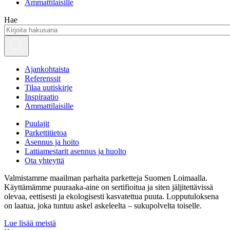
Ammattilaisille
Hae
Ajankohtaista
Referenssit
Tilaa uutiskirje
Inspiraatio
Ammattilaisille
Puulajit
Parkettitietoa
Asennus ja hoito
Lattiamestarit asennus ja huolto
Ota yhteyttä
Valmistamme maailman parhaita parketteja Suomen Loimaalla.
Käyttämämme puuraaka-aine on sertifioitua ja siten jäljitettävissä
olevaa, eettisesti ja ekologisesti kasvatettua puuta. Lopputuloksena
on laatua, joka tuntuu askel askeleelta – sukupolvelta toiselle.
Lue lisää meistä