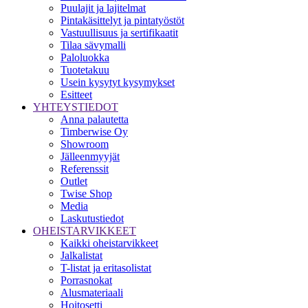
Puulajit ja lajitelmat
Pintakäsittelyt ja pintatyöstöt
Vastuullisuus ja sertifikaatit
Tilaa sävymalli
Paloluokka
Tuotetakuu
Usein kysytyt kysymykset
Esitteet
YHTEYSTIEDOT
Anna palautetta
Timberwise Oy
Showroom
Jälleenmyyjät
Referenssit
Outlet
Twise Shop
Media
Laskutustiedot
OHEISTARVIKKEET
Kaikki oheistarvikkeet
Jalkalistat
T-listat ja eritasolistat
Porrasnokat
Alusmateriaali
Hoitosetti