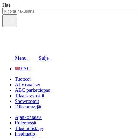
Siirry
Hae
sisältöön
Menu
Sulje
ENG
Tuotteet
AI Visualiser
ABC parkettiopas
Tilaa sävymalli
Showroomit
Jälleenmyyjät
Ajankohtaista
Referenssit
Tilaa uutiskirje
Inspiraatio