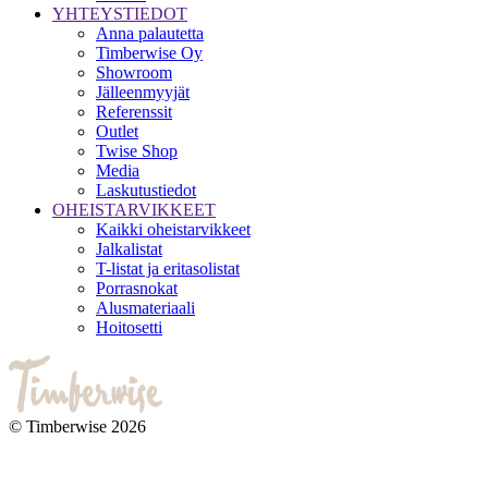
YHTEYSTIEDOT
Anna palautetta
Timberwise Oy
Showroom
Jälleenmyyjät
Referenssit
Outlet
Twise Shop
Media
Laskutustiedot
OHEISTARVIKKEET
Kaikki oheistarvikkeet
Jalkalistat
T-listat ja eritasolistat
Porrasnokat
Alusmateriaali
Hoitosetti
© Timberwise 2026