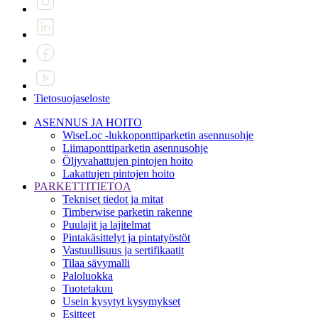
Tietosuojaseloste
ASENNUS JA HOITO
WiseLoc -lukkoponttiparketin asennusohje
Liimaponttiparketin asennusohje
Öljyvahattujen pintojen hoito
Lakattujen pintojen hoito
PARKETTITIETOA
Tekniset tiedot ja mitat
Timberwise parketin rakenne
Puulajit ja lajitelmat
Pintakäsittelyt ja pintatyöstöt
Vastuullisuus ja sertifikaatit
Tilaa sävymalli
Paloluokka
Tuotetakuu
Usein kysytyt kysymykset
Esitteet