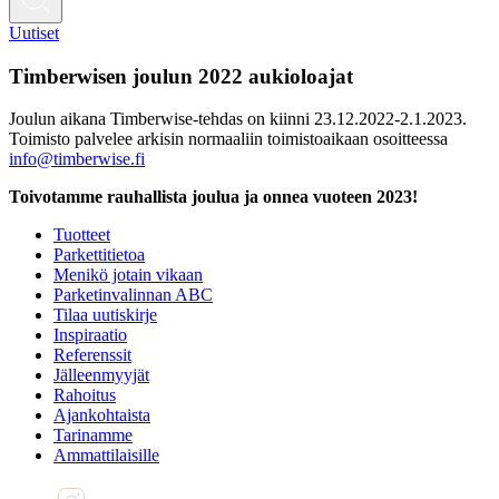
Uutiset
Timberwisen joulun 2022 aukioloajat
Joulun aikana Timberwise-tehdas on kiinni 23.12.2022-2.1.2023.
Toimisto palvelee arkisin normaaliin toimistoaikaan osoitteessa
info@timberwise.fi
Toivotamme rauhallista joulua ja onnea vuoteen 2023!
Tuotteet
Parkettitietoa
Menikö jotain vikaan
Parketinvalinnan ABC
Tilaa uutiskirje
Inspiraatio
Referenssit
Jälleenmyyjät
Rahoitus
Ajankohtaista
Tarinamme
Ammattilaisille