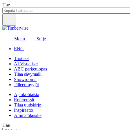
Siirry
Hae
sisältöön
Menu
Sulje
ENG
Tuotteet
AI Visualiser
ABC parkettiopas
Tilaa sävymalli
Showroomit
Jälleenmyyjät
Ajankohtaista
Referenssit
Tilaa uutiskirje
Inspiraatio
Ammattilaisille
Hae