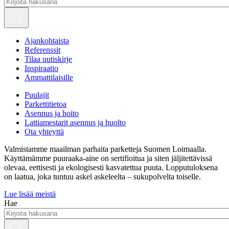
Ajankohtaista
Referenssit
Tilaa uutiskirje
Inspiraatio
Ammattilaisille
Puulajit
Parkettitietoa
Asennus ja hoito
Lattiamestarit asennus ja huolto
Ota yhteyttä
Valmistamme maailman parhaita parketteja Suomen Loimaalla.
Käyttämämme puuraaka-aine on sertifioitua ja siten jäljitettävissä
olevaa, eettisesti ja ekologisesti kasvatettua puuta. Lopputuloksena
on laatua, joka tuntuu askel askeleelta – sukupolvelta toiselle.
Lue lisää meistä
Hae