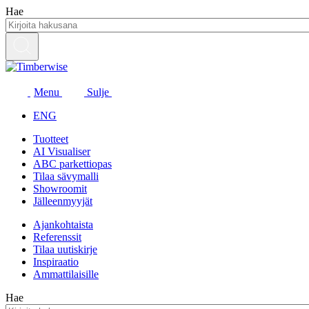
Siirry
Hae
sisältöön
Menu
Sulje
ENG
Tuotteet
AI Visualiser
ABC parkettiopas
Tilaa sävymalli
Showroomit
Jälleenmyyjät
Ajankohtaista
Referenssit
Tilaa uutiskirje
Inspiraatio
Ammattilaisille
Hae