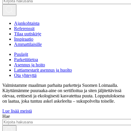
Ajankohtaista
Referenssit
Tilaa uutiskirje
Inspiraatio
Ammattilaisille
Puulajit
Parkettitietoa
Asennus ja hoito
Lattiamestarit asennus ja huolto
Ota yhteyttä
Valmistamme maailman parhaita parketteja Suomen Loimaalla.
Käyttämämme puuraaka-aine on sertifioitua ja siten jäljitettävissä
olevaa, eettisesti ja ekologisesti kasvatettua puuta. Lopputuloksena
on laatua, joka tuntuu askel askeleelta – sukupolvelta toiselle.
Lue lisää meistä
Hae