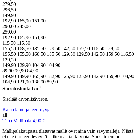
279,50
296,50
149,90
192,90
165,90
151,90
290,00
245,00
259,00
192,90
165,90
151,90
115,50
115,50
155,50
168,50
185,50
129,50
142,50
159,50
116,50
129,50
155,50
155,50
168,50
185,50
129,50
129,50
142,50
159,50
116,50
129,50
149,90
129,90
104,90
104,90
89,90
99,90
84,90
149,90
149,90
165,90
182,90
125,90
125,90
142,90
159,90
104,90
104,90
121,90
138,90
89,90
2
Suositushinta
€/m
Sisältää arvonlisäveron.
Katso lähin jälleenmyyjäsi
all
Tilaa Mallipala 4,90 €
Mallipalakaupasta tilattavat mallit ovat aina vain sävymalleja. Niistä
ei näe tuotteen leveyttä, lajitelmaa tai kuviota. Suosittelemme