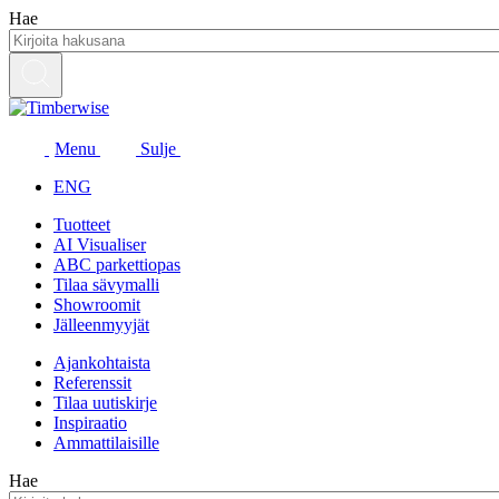
Siirry
Hae
sisältöön
Menu
Sulje
ENG
Tuotteet
AI Visualiser
ABC parkettiopas
Tilaa sävymalli
Showroomit
Jälleenmyyjät
Ajankohtaista
Referenssit
Tilaa uutiskirje
Inspiraatio
Ammattilaisille
Hae