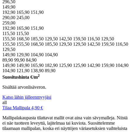
296,50
149,90
192,90
165,90
151,90
290,00
245,00
259,00
192,90
165,90
151,90
115,50
115,50
155,50
168,50
185,50
129,50
142,50
159,50
116,50
129,50
155,50
155,50
168,50
185,50
129,50
129,50
142,50
159,50
116,50
129,50
149,90
129,90
104,90
104,90
89,90
99,90
84,90
149,90
149,90
165,90
182,90
125,90
125,90
142,90
159,90
104,90
104,90
121,90
138,90
89,90
2
Suositushinta
€/m
Sisältää arvonlisäveron.
Katso lähin jälleenmyyjäsi
all
Tilaa Mallipala 4,90 €
Mallipalakaupasta tilattavat mallit ovat aina vain sävymalleja. Niistä
ei näe tuotteen leveyttä, lajitelmaa tai kuviota. Suosittelemme
tilaamaan mallipalan, koska eri näyttöjen väriasetuksien vaihteluista