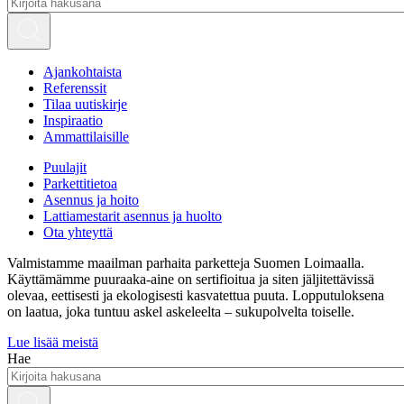
Ajankohtaista
Referenssit
Tilaa uutiskirje
Inspiraatio
Ammattilaisille
Puulajit
Parkettitietoa
Asennus ja hoito
Lattiamestarit asennus ja huolto
Ota yhteyttä
Valmistamme maailman parhaita parketteja Suomen Loimaalla.
Käyttämämme puuraaka-aine on sertifioitua ja siten jäljitettävissä
olevaa, eettisesti ja ekologisesti kasvatettua puuta. Lopputuloksena
on laatua, joka tuntuu askel askeleelta – sukupolvelta toiselle.
Lue lisää meistä
Hae