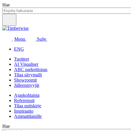
Siirry
Hae
sisältöön
Menu
Sulje
ENG
Tuotteet
AI Visualiser
ABC parkettiopas
Tilaa sävymalli
Showroomit
Jälleenmyyjät
Ajankohtaista
Referenssit
Tilaa uutiskirje
Inspiraatio
Ammattilaisille
Hae