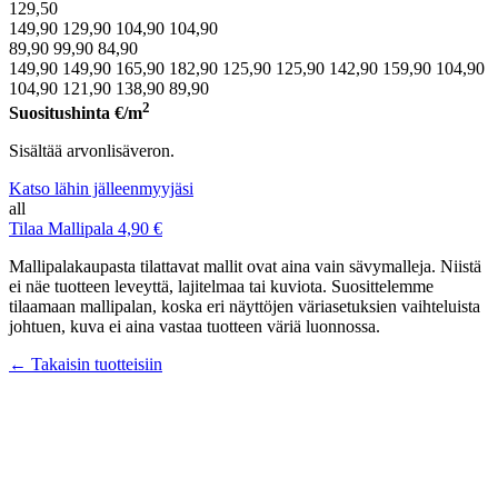
129,50
149,90
129,90
104,90
104,90
89,90
99,90
84,90
149,90
149,90
165,90
182,90
125,90
125,90
142,90
159,90
104,90
104,90
121,90
138,90
89,90
2
Suositushinta
€/m
Sisältää arvonlisäveron.
Katso lähin jälleenmyyjäsi
all
Tilaa Mallipala 4,90 €
Mallipalakaupasta tilattavat mallit ovat aina vain sävymalleja. Niistä
ei näe tuotteen leveyttä, lajitelmaa tai kuviota. Suosittelemme
tilaamaan mallipalan, koska eri näyttöjen väriasetuksien vaihteluista
johtuen, kuva ei aina vastaa tuotteen väriä luonnossa.
← Takaisin tuotteisiin