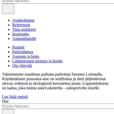
Ajankohtaista
Referenssit
Tilaa uutiskirje
Inspiraatio
Ammattilaisille
Puulajit
Parkettitietoa
Asennus ja hoito
Lattiamestarit asennus ja huolto
Ota yhteyttä
Valmistamme maailman parhaita parketteja Suomen Loimaalla.
Käyttämämme puuraaka-aine on sertifioitua ja siten jäljitettävissä
olevaa, eettisesti ja ekologisesti kasvatettua puuta. Lopputuloksena
on laatua, joka tuntuu askel askeleelta – sukupolvelta toiselle.
Lue lisää meistä
Hae