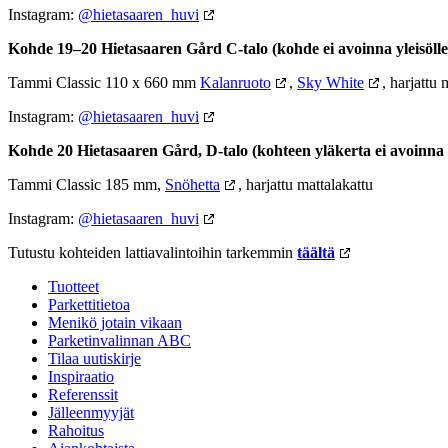
Instagram:
@hietasaaren_huvi
Kohde 19–20 Hietasaaren Gård C-talo (kohde ei avoinna yleisölle
Tammi Classic 110 x 660 mm
Kalanruoto
,
Sky White
, harjattu 
Instagram:
@hietasaaren_huvi
Kohde 20 Hietasaaren Gård, D-talo (kohteen yläkerta ei avoinna y
Tammi Classic 185 mm,
Snöhetta
, harjattu mattalakattu
Instagram:
@hietasaaren_huvi
Tutustu kohteiden lattiavalintoihin tarkemmin
täältä
Tuotteet
Parkettitietoa
Menikö jotain vikaan
Parketinvalinnan ABC
Tilaa uutiskirje
Inspiraatio
Referenssit
Jälleenmyyjät
Rahoitus