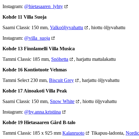
Instagram:
@hietasaaren_lyhty
Kohde 11 Villa Suoja
Saarni Classic 150 mm,
Valkoöljyvahattu
, hiottu öljyvahattu
Instagram:
@villa_suoja
Kohde 13 Finnlamelli Villa Musica
Tammi Classic 185 mm,
Snöhetta
, harjattu mattalakattu
Kohde 16 Kontiotuote Vehmas
Tammi Select 230 mm,
Biscuit Grey
, harjattu öljyvahattu
Kohde 17 Ainoakoti Villa Peak
Saarni Classic 150 mm,
Snow White
, hiottu öljyvahattu
Instagram:
@by.anna.kristiina
Kohde 19 Hietasaaren Gård B-talo
Tammi Classic 185 x 925 mm
Kalanruoto
Tikapuu-ladonta,
Nordi