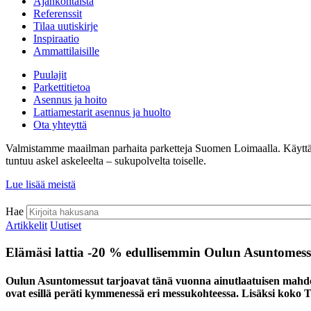
Ajankohtaista
Referenssit
Tilaa uutiskirje
Inspiraatio
Ammattilaisille
Puulajit
Parkettitietoa
Asennus ja hoito
Lattiamestarit asennus ja huolto
Ota yhteyttä
Valmistamme maailman parhaita parketteja Suomen Loimaalla. Käyttämämm
tuntuu askel askeleelta – sukupolvelta toiselle.
Lue lisää meistä
Hae
Artikkelit
Uutiset
Elämäsi lattia -20 % edullisemmin Oulun Asuntomess
Oulun Asuntomessut tarjoavat tänä vuonna ainutlaatuisen mahdol
ovat esillä peräti kymmenessä eri messukohteessa. Lisäksi koko