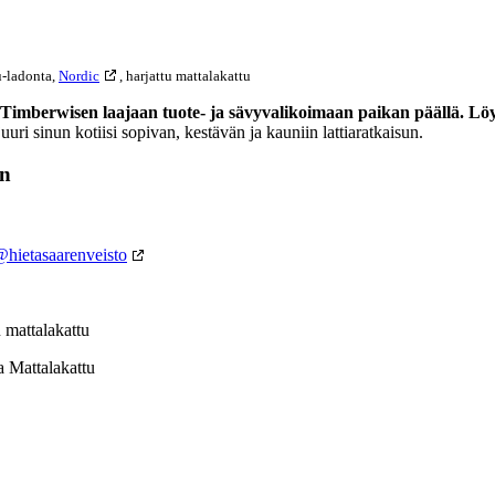
-ladonta,
Nordic
, harjattu mattalakattu
ös Timberwisen laajaan tuote- ja sävyvalikoimaan paikan päällä. 
ri sinun kotiisi sopivan, kestävän ja kauniin lattiaratkaisun.
an
hietasaarenveisto
u mattalakattu
a Mattalakattu