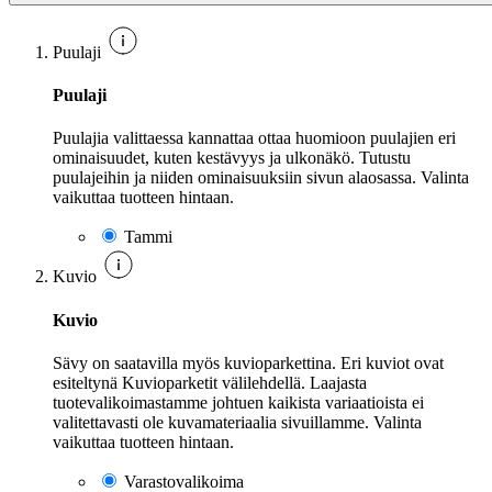
Puulaji
Puulaji
Puulajia valittaessa kannattaa ottaa huomioon puulajien eri
ominaisuudet, kuten kestävyys ja ulkonäkö. Tutustu
puulajeihin ja niiden ominaisuuksiin sivun alaosassa. Valinta
vaikuttaa tuotteen hintaan.
Tammi
Kuvio
Kuvio
Sävy on saatavilla myös kuvioparkettina. Eri kuviot ovat
esiteltynä Kuvioparketit välilehdellä. Laajasta
tuotevalikoimastamme johtuen kaikista variaatioista ei
valitettavasti ole kuvamateriaalia sivuillamme. Valinta
vaikuttaa tuotteen hintaan.
Varastovalikoima