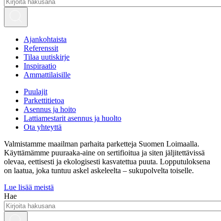
Ajankohtaista
Referenssit
Tilaa uutiskirje
Inspiraatio
Ammattilaisille
Puulajit
Parkettitietoa
Asennus ja hoito
Lattiamestarit asennus ja huolto
Ota yhteyttä
Valmistamme maailman parhaita parketteja Suomen Loimaalla.
Käyttämämme puuraaka-aine on sertifioitua ja siten jäljitettävissä
olevaa, eettisesti ja ekologisesti kasvatettua puuta. Lopputuloksena
on laatua, joka tuntuu askel askeleelta – sukupolvelta toiselle.
Lue lisää meistä
Hae