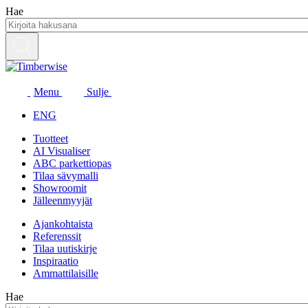
Siirry
Hae
sisältöön
Menu
Sulje
ENG
Tuotteet
AI Visualiser
ABC parkettiopas
Tilaa sävymalli
Showroomit
Jälleenmyyjät
Ajankohtaista
Referenssit
Tilaa uutiskirje
Inspiraatio
Ammattilaisille
Hae