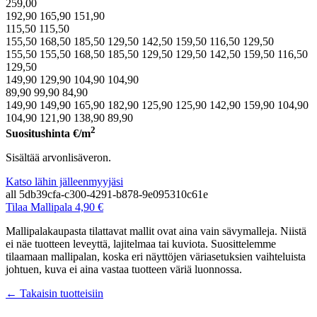
259,00
192,90
165,90
151,90
115,50
115,50
155,50
168,50
185,50
129,50
142,50
159,50
116,50
129,50
155,50
155,50
168,50
185,50
129,50
129,50
142,50
159,50
116,50
129,50
149,90
129,90
104,90
104,90
89,90
99,90
84,90
149,90
149,90
165,90
182,90
125,90
125,90
142,90
159,90
104,90
104,90
121,90
138,90
89,90
2
Suositushinta
€/m
Sisältää arvonlisäveron.
Katso lähin jälleenmyyjäsi
all
5db39cfa-c300-4291-b878-9e095310c61e
Tilaa Mallipala 4,90 €
Mallipalakaupasta tilattavat mallit ovat aina vain sävymalleja. Niistä
ei näe tuotteen leveyttä, lajitelmaa tai kuviota. Suosittelemme
tilaamaan mallipalan, koska eri näyttöjen väriasetuksien vaihteluista
johtuen, kuva ei aina vastaa tuotteen väriä luonnossa.
← Takaisin tuotteisiin