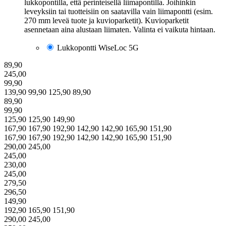
lukkopontilla, että perinteisellä liimapontilla. Joihinkin
leveyksiin tai tuotteisiin on saatavilla vain liimapontti (esim.
270 mm leveä tuote ja kuvioparketit). Kuvioparketit
asennetaan aina alustaan liimaten. Valinta ei vaikuta hintaan.
Lukkopontti WiseLoc 5G
89,90
245,00
99,90
139,90
99,90
125,90
89,90
89,90
99,90
125,90
125,90
149,90
167,90
167,90
192,90
142,90
142,90
165,90
151,90
167,90
167,90
192,90
142,90
142,90
165,90
151,90
290,00
245,00
245,00
230,00
245,00
279,50
296,50
149,90
192,90
165,90
151,90
290,00
245,00