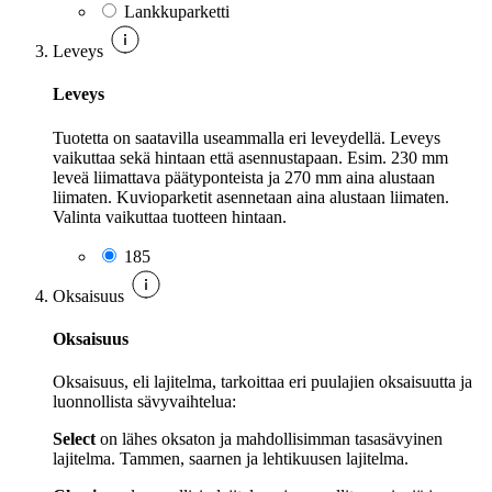
Lankkuparketti
Leveys
Leveys
Tuotetta on saatavilla useammalla eri leveydellä. Leveys
vaikuttaa sekä hintaan että asennustapaan. Esim. 230 mm
leveä liimattava päätyponteista ja 270 mm aina alustaan
liimaten. Kuvioparketit asennetaan aina alustaan liimaten.
Valinta vaikuttaa tuotteen hintaan.
185
Oksaisuus
Oksaisuus
Oksaisuus, eli lajitelma, tarkoittaa eri puulajien oksaisuutta ja
luonnollista sävyvaihtelua:
Select
on lähes oksaton ja mahdollisimman tasasävyinen
lajitelma. Tammen, saarnen ja lehtikuusen lajitelma.