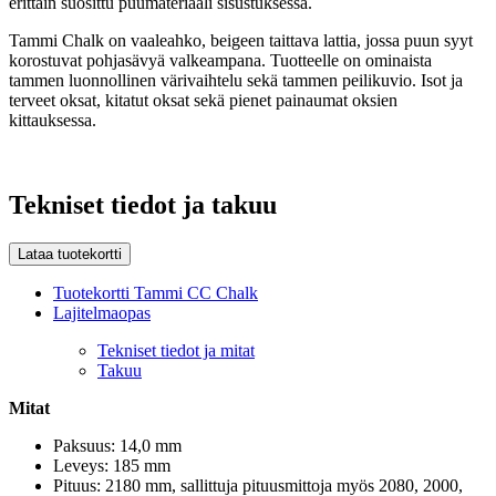
erittäin suosittu puumateriaali sisustuksessa.
Tammi Chalk on vaaleahko, beigeen taittava lattia, jossa puun syyt
korostuvat pohjasävyä valkeampana. Tuotteelle on ominaista
tammen luonnollinen värivaihtelu sekä tammen peilikuvio. Isot ja
terveet oksat, kitatut oksat sekä pienet painaumat oksien
kittauksessa.
Tekniset tiedot ja takuu
Lataa tuotekortti
Tuotekortti Tammi CC Chalk
Lajitelmaopas
Tekniset tiedot ja mitat
Takuu
Mitat
Paksuus: 14,0 mm
Leveys: 185 mm
Pituus: 2180 mm, sallittuja pituusmittoja myös 2080, 2000,