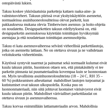
ostopäivästä lukien.
Takuu koskee ykköslaatuisia parketteja kattaen raaka-aine- ja
valmistusvirheet. Takuun piirissä ovat yksityiskäyttöön asennetut,
normaaleissa asuinhuoneolosuhteissa olevat parketit, kun
pakkauksessa mukana olevia Timberwisen asennus- ja hoito-ohjeita
on noudatettu. Designparkettien takuun edellytyksenä on, että
designparketin asennuksessa käytetään toimittajan hyväksymää
asentajaa ja että noudatetaan toimittajan asennusohjeita.
Takuu ei kata asennusvaiheessa selvästi virheellisiä parkettilautoja,
jotka on asennettu lattiaan. Ne on otettava sivuun ja ne vaihdetaan
veloituksetta virheettömiin.
Käytössä syntyvät naarmut ja painumat sekä normaalit kulumat eivät
kuulu takuun piiriin, huomioon ottaen sen, että pintakäsittely ei tee
parketin pinnasta tai puumateriaalista kovempaa kuin se luonnostaan
on. Myös tavallisista asuinhuoneolosuhteista (18 – 24 C, RH 35 –
60 %) poikkeamisen aiheuttamat mahdolliset lautojen turpoamat ja
kutistumiset ovat takuun ulkopuolella. Koska puu on
luonnonmateriaali, niin siitä johtuvat luontaiset värisävyerot eivät
kuulu takuun piiriin. Mahdolliset värivialliset parkettilaudat on
otettava sivuun jo asennusvaiheessa.
Takuu korvaa enimmillään lattiamateriaalin arvon. Mahdollisia