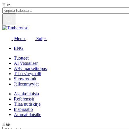
Siirry
Hae
sisältöön
Menu
Sulje
ENG
Tuotteet
AI Visualiser
ABC parkettiopas
Tilaa sävymalli
Showroomit
Jälleenmyyjät
Ajankohtaista
Referenssit
Tilaa uutiskirje
Inspiraatio
Ammattilaisille
Hae