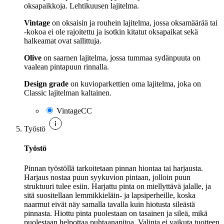
oksapaikkoja. Lehtikuusen lajitelma.
Vintage
on oksaisin ja rouhein lajitelma, jossa oksamäärää tai
-kokoa ei ole rajoitettu ja isotkin kitatut oksapaikat sekä
halkeamat ovat sallittuja.
Olive
on saarnen lajitelma, jossa tummaa sydänpuuta on
vaalean pintapuun rinnalla.
Design grade
on kuvioparkettien oma lajitelma, joka on
Classic lajitelman kaltainen.
VintageCC
Työstö
Työstö
Pinnan työstöllä tarkoitetaan pinnan hiontaa tai harjausta.
Harjaus nostaa puun syykuvion pintaan, jolloin puun
struktuuri tulee esiin. Harjattu pinta on miellyttävä jalalle, ja
sitä suositellaan lemmikkieläin- ja lapsiperheille, koska
naarmut eivät näy samalla tavalla kuin hiotusta sileästä
pinnasta. Hiottu pinta puolestaan on tasainen ja sileä, mikä
puolestaan helpottaa puhtaanapitoa. Valinta ei vaikuta tuotteen