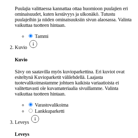
Puulajia valittaessa kannattaa ottaa huomioon puulajien eri
ominaisuudet, kuten kestävyys ja ulkonäkö. Tutustu
puulajeihin ja niiden ominaisuuksiin sivun alaosassa. Valinta
vaikuttaa tuotteen hintaan.
Tammi
Kuvio
Kuvio
Sävy on saatavilla myös kuvioparkettina. Eri kuviot ovat
esiteltynä Kuvioparketit välilehdellä. Laajasta
tuotevalikoimastamme johtuen kaikista variaatioista ei
valitettavasti ole kuvamateriaalia sivuillamme. Valinta
vaikuttaa tuotteen hintaan.
Varastovalikoima
Lankkuparketti
Leveys
Leveys