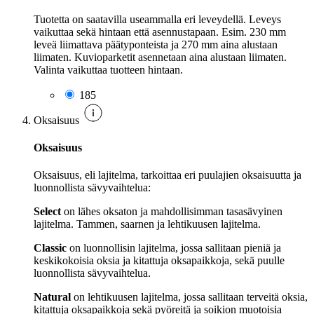
Tuotetta on saatavilla useammalla eri leveydellä. Leveys
vaikuttaa sekä hintaan että asennustapaan. Esim. 230 mm
leveä liimattava päätyponteista ja 270 mm aina alustaan
liimaten. Kuvioparketit asennetaan aina alustaan liimaten.
Valinta vaikuttaa tuotteen hintaan.
185
Oksaisuus
Oksaisuus
Oksaisuus, eli lajitelma, tarkoittaa eri puulajien oksaisuutta ja
luonnollista sävyvaihtelua:
Select
on lähes oksaton ja mahdollisimman tasasävyinen
lajitelma. Tammen, saarnen ja lehtikuusen lajitelma.
Classic
on luonnollisin lajitelma, jossa sallitaan pieniä ja
keskikokoisia oksia ja kitattuja oksapaikkoja, sekä puulle
luonnollista sävyvaihtelua.
Natural
on lehtikuusen lajitelma, jossa sallitaan terveitä oksia,
kitattuja oksapaikkoja sekä pyöreitä ja soikion muotoisia