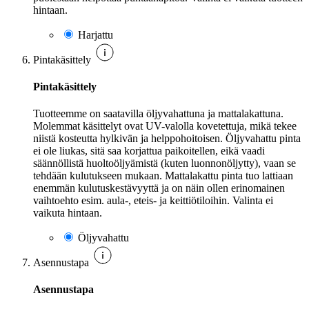
hintaan.
Harjattu
Pintakäsittely
Pintakäsittely
Tuotteemme on saatavilla öljyvahattuna ja mattalakattuna.
Molemmat käsittelyt ovat UV-valolla kovetettuja, mikä tekee
niistä kosteutta hylkivän ja helppohoitoisen. Öljyvahattu pinta
ei ole liukas, sitä saa korjattua paikoitellen, eikä vaadi
säännöllistä huoltoöljyämistä (kuten luonnonöljytty), vaan se
tehdään kulutukseen mukaan. Mattalakattu pinta tuo lattiaan
enemmän kulutuskestävyyttä ja on näin ollen erinomainen
vaihtoehto esim. aula-, eteis- ja keittiötiloihin. Valinta ei
vaikuta hintaan.
Öljyvahattu
Asennustapa
Asennustapa