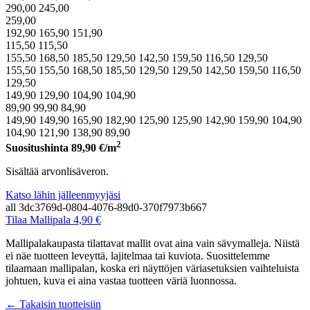
290,00
245,00
259,00
192,90
165,90
151,90
115,50
115,50
155,50
168,50
185,50
129,50
142,50
159,50
116,50
129,50
155,50
155,50
168,50
185,50
129,50
129,50
142,50
159,50
116,50
129,50
149,90
129,90
104,90
104,90
89,90
99,90
84,90
149,90
149,90
165,90
182,90
125,90
125,90
142,90
159,90
104,90
104,90
121,90
138,90
89,90
2
Suositushinta
89,90
€/m
Sisältää arvonlisäveron.
Katso lähin jälleenmyyjäsi
all
3dc3769d-0804-4076-89d0-370f7973b667
Tilaa Mallipala 4,90 €
Mallipalakaupasta tilattavat mallit ovat aina vain sävymalleja. Niistä
ei näe tuotteen leveyttä, lajitelmaa tai kuviota. Suosittelemme
tilaamaan mallipalan, koska eri näyttöjen väriasetuksien vaihteluista
johtuen, kuva ei aina vastaa tuotteen väriä luonnossa.
← Takaisin tuotteisiin