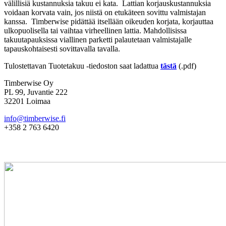
välillisiä kustannuksia takuu ei kata. Lattian korjauskustannuksia
voidaan korvata vain, jos niistä on etukäteen sovittu valmistajan
kanssa. Timberwise pidättää itsellään oikeuden korjata, korjauttaa
ulkopuolisella tai vaihtaa virheellinen lattia. Mahdollisissa
takuutapauksissa viallinen parketti palautetaan valmistajalle
tapauskohtaisesti sovittavalla tavalla.
Tulostettavan Tuotetakuu -tiedoston saat ladattua
tästä
(.pdf)
Timberwise Oy
PL 99, Juvantie 222
32201 Loimaa
info@timberwise.fi
+358 2 763 6420
Muut Country Collection -parketit