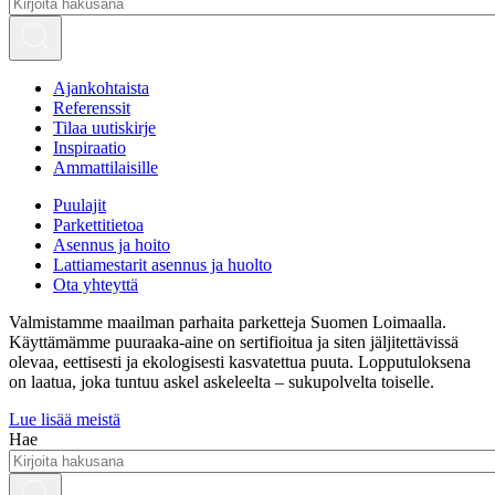
Ajankohtaista
Referenssit
Tilaa uutiskirje
Inspiraatio
Ammattilaisille
Puulajit
Parkettitietoa
Asennus ja hoito
Lattiamestarit asennus ja huolto
Ota yhteyttä
Valmistamme maailman parhaita parketteja Suomen Loimaalla.
Käyttämämme puuraaka-aine on sertifioitua ja siten jäljitettävissä
olevaa, eettisesti ja ekologisesti kasvatettua puuta. Lopputuloksena
on laatua, joka tuntuu askel askeleelta – sukupolvelta toiselle.
Lue lisää meistä
Hae