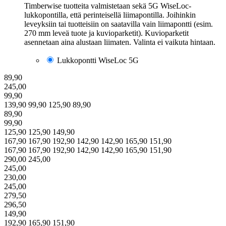
Timberwise tuotteita valmistetaan sekä 5G WiseLoc-
lukkopontilla, että perinteisellä liimapontilla. Joihinkin
leveyksiin tai tuotteisiin on saatavilla vain liimapontti (esim.
270 mm leveä tuote ja kuvioparketit). Kuvioparketit
asennetaan aina alustaan liimaten. Valinta ei vaikuta hintaan.
Lukkopontti WiseLoc 5G
89,90
245,00
99,90
139,90
99,90
125,90
89,90
89,90
99,90
125,90
125,90
149,90
167,90
167,90
192,90
142,90
142,90
165,90
151,90
167,90
167,90
192,90
142,90
142,90
165,90
151,90
290,00
245,00
245,00
230,00
245,00
279,50
296,50
149,90
192,90
165,90
151,90