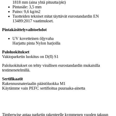
1818 mm (aina yhtä pituutta/pkt)
Pintasäle: 3,5 mm
Paino: 9,6 kg/m2
Tuotteiden tekniset mitat täyttävät eurostandardin EN
13489:2017 vaatimukset.
Pintakäsittelyvaihtoehdot
UV kovetteinen öljyvaha
Harjattu pinta Nylon harjoilla
Paloluokitukset
Vakioparketin luokitus on D(fl) S1
Paloluokitukset on tehty virallisen eurostandardin mukaisilla
testimenetelmillä.
Sertifikaatit
Rakennusmateriaalin päästöluokka M1
Käytämme vain PEFC sertifioitua puuraaka-ainetta
Timberwise antaa parketin rakenteelle kymmenen vuoden takuun