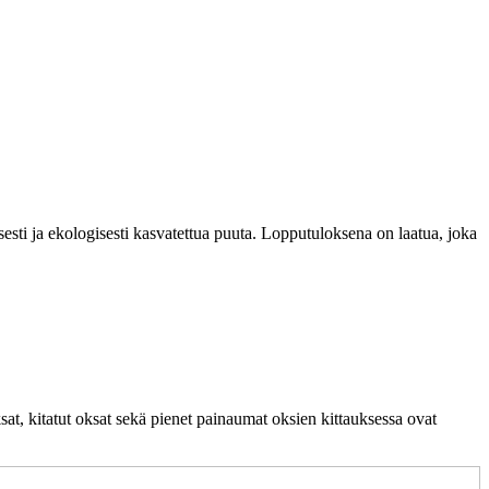
esti ja ekologisesti kasvatettua puuta. Lopputuloksena on laatua, joka
t, kitatut oksat sekä pienet painaumat oksien kittauksessa ovat