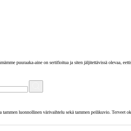
e puuraaka-aine on sertifioitua ja siten jäljitettävissä olevaa, eettis
 tammen luonnollinen värivaihtelu sekä tammen peilikuvio. Terveet oksa