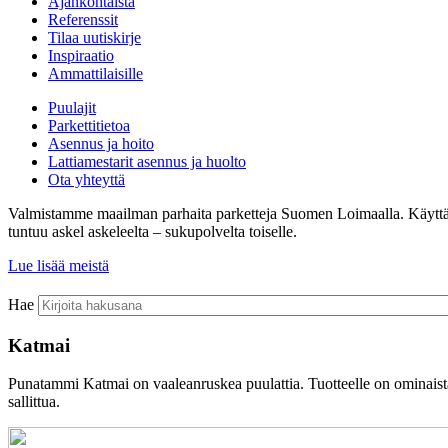
Ajankohtaista
Referenssit
Tilaa uutiskirje
Inspiraatio
Ammattilaisille
Puulajit
Parkettitietoa
Asennus ja hoito
Lattiamestarit asennus ja huolto
Ota yhteyttä
Valmistamme maailman parhaita parketteja Suomen Loimaalla. Käyttämämm
tuntuu askel askeleelta – sukupolvelta toiselle.
Lue lisää meistä
Hae
Katmai
Punatammi Katmai on vaaleanruskea puulattia. Tuotteelle on ominaista
sallittua.