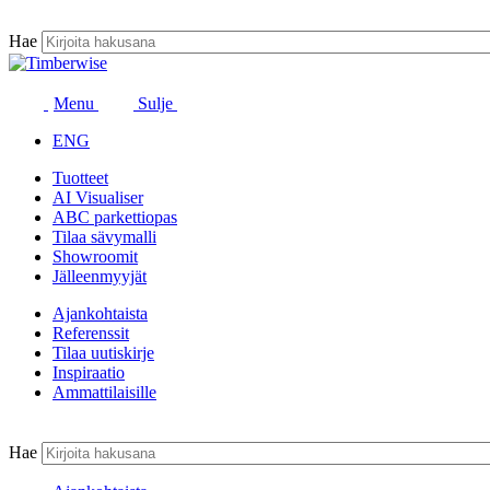
Siirry
sisältöön
Hae
Menu
Sulje
ENG
Tuotteet
AI Visualiser
ABC parkettiopas
Tilaa sävymalli
Showroomit
Jälleenmyyjät
Ajankohtaista
Referenssit
Tilaa uutiskirje
Inspiraatio
Ammattilaisille
Hae