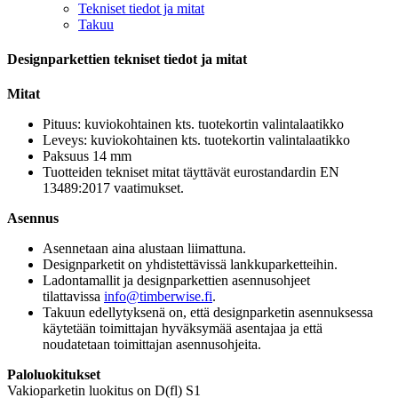
Tekniset tiedot ja mitat
Takuu
Designparkettien tekniset tiedot ja mitat
Mitat
Pituus: kuviokohtainen kts. tuotekortin valintalaatikko
Leveys: kuviokohtainen kts. tuotekortin valintalaatikko
Paksuus 14 mm
Tuotteiden tekniset mitat täyttävät eurostandardin EN
13489:2017 vaatimukset.
Asennus
Asennetaan aina alustaan liimattuna.
Designparketit on yhdistettävissä lankkuparketteihin.
Ladontamallit ja designparkettien asennusohjeet
tilattavissa
info@timberwise.fi
.
Takuun edellytyksenä on, että designparketin asennuksessa
käytetään toimittajan hyväksymää asentajaa ja että
noudatetaan toimittajan asennusohjeita.
Paloluokitukset
Vakioparketin luokitus on D(fl) S1