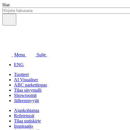
Siirry
Hae
sisältöön
Menu
Sulje
ENG
Tuotteet
AI Visualiser
ABC parkettiopas
Tilaa sävymalli
Showroomit
Jälleenmyyjät
Ajankohtaista
Referenssit
Tilaa uutiskirje
Inspiraatio