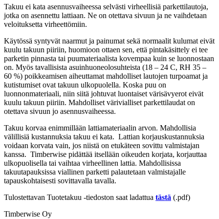
Takuu ei kata asennusvaiheessa selvästi virheellisiä parkettilautoja,
jotka on asennettu lattiaan. Ne on otettava sivuun ja ne vaihdetaan
veloituksetta virheettömiin.
Käytössä syntyvät naarmut ja painumat sekä normaalit kulumat eivät
kuulu takuun piiriin, huomioon ottaen sen, että pintakäsittely ei tee
parketin pinnasta tai puumateriaalista kovempaa kuin se luonnostaan
on. Myös tavallisista asuinhuoneolosuhteista (18 – 24 C, RH 35 –
60 %) poikkeamisen aiheuttamat mahdolliset lautojen turpoamat ja
kutistumiset ovat takuun ulkopuolella. Koska puu on
luonnonmateriaali, niin siitä johtuvat luontaiset värisävyerot eivät
kuulu takuun piiriin. Mahdolliset värivialliset parkettilaudat on
otettava sivuun jo asennusvaiheessa.
Takuu korvaa enimmillään lattiamateriaalin arvon. Mahdollisia
välillisiä kustannuksia takuu ei kata. Lattian korjauskustannuksia
voidaan korvata vain, jos niistä on etukäteen sovittu valmistajan
kanssa. Timberwise pidättää itsellään oikeuden korjata, korjauttaa
ulkopuolisella tai vaihtaa virheellinen lattia. Mahdollisissa
takuutapauksissa viallinen parketti palautetaan valmistajalle
tapauskohtaisesti sovittavalla tavalla.
Tulostettavan Tuotetakuu -tiedoston saat ladattua
tästä
(.pdf)
Timberwise Oy