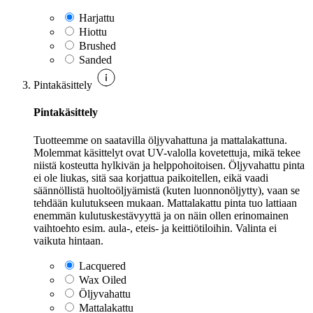
Harjattu
Hiottu
Brushed
Sanded
Pintakäsittely
Pintakäsittely
Tuotteemme on saatavilla öljyvahattuna ja mattalakattuna.
Molemmat käsittelyt ovat UV-valolla kovetettuja, mikä tekee
niistä kosteutta hylkivän ja helppohoitoisen. Öljyvahattu pinta
ei ole liukas, sitä saa korjattua paikoitellen, eikä vaadi
säännöllistä huoltoöljyämistä (kuten luonnonöljytty), vaan se
tehdään kulutukseen mukaan. Mattalakattu pinta tuo lattiaan
enemmän kulutuskestävyyttä ja on näin ollen erinomainen
vaihtoehto esim. aula-, eteis- ja keittiötiloihin. Valinta ei
vaikuta hintaan.
Lacquered
Wax Oiled
Öljyvahattu
Mattalakattu