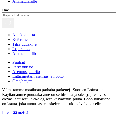
Ammattilaisille
Hae
Ajankohtaista
Referenssit
Tilaa uutiskirje
Inspiraatio
Ammattilaisille
Puulajit
Parkettitietoa
Asennus ja hoito
Lattiamestarit asennus ja huolto
Ota yhteyttä
Valmistamme maailman parhaita parketteja Suomen Loimaalla.
Käyttämämme puuraaka-aine on sertifioitua ja siten jäljitettävissä
olevaa, eettisesti ja ekologisesti kasvatettua puuta. Lopputuloksena
on laatua, joka tuntuu askel askeleelta – sukupolvelta toiselle.
Lue lisää meistä