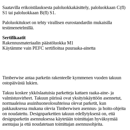
Saatavilla erikoistilauksesta paloluokkakäsittely, paloluokkaan C(fl)
S1 tai paloluokkaan B(fl) S1.
Paloluokitukset on tehty virallisen eurostandardin mukaisilla
testimenetelmillä.
Sertifikaatit
Rakennusmateriaalin päästöluokka M1
Käytämme vain PEFC sertifioitua puuraaka-ainetta
Timberwise antaa parketin rakenteelle kymmenen vuoden takuun
ostopäivästä lukien.
Takuu koskee ykköslaatuisia parketteja kattaen raaka-aine- ja
valmistusvirheet. Takuun piirissä ovat yksityiskäyttöön asennetut,
normaaleissa asuinhuoneolosuhteissa olevat parketit, kun
pakkauksessa mukana olevia Timberwisen asennus- ja hoito-ohjeita
on noudatettu. Designparkettien takuun edellytyksenä on, että
designparketin asennuksessa käytetään toimittajan hyväksymää
asentajaa ja että noudatetaan toimittajan asennusohjeita.