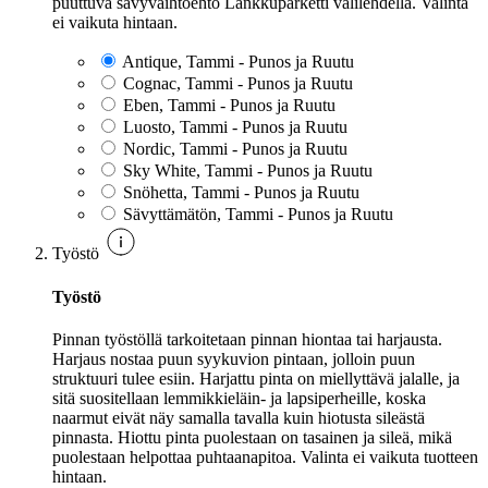
puuttuva sävyvaihtoehto Lankkuparketti välilehdellä. Valinta
ei vaikuta hintaan.
Antique, Tammi - Punos ja Ruutu
Cognac, Tammi - Punos ja Ruutu
Eben, Tammi - Punos ja Ruutu
Luosto, Tammi - Punos ja Ruutu
Nordic, Tammi - Punos ja Ruutu
Sky White, Tammi - Punos ja Ruutu
Snöhetta, Tammi - Punos ja Ruutu
Sävyttämätön, Tammi - Punos ja Ruutu
Työstö
Työstö
Pinnan työstöllä tarkoitetaan pinnan hiontaa tai harjausta.
Harjaus nostaa puun syykuvion pintaan, jolloin puun
struktuuri tulee esiin. Harjattu pinta on miellyttävä jalalle, ja
sitä suositellaan lemmikkieläin- ja lapsiperheille, koska
naarmut eivät näy samalla tavalla kuin hiotusta sileästä
pinnasta. Hiottu pinta puolestaan on tasainen ja sileä, mikä
puolestaan helpottaa puhtaanapitoa. Valinta ei vaikuta tuotteen
hintaan.