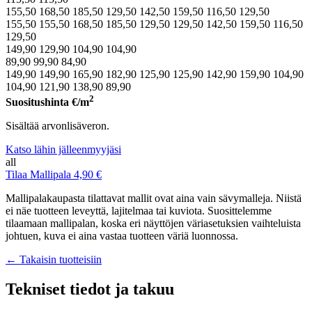
155,50
168,50
185,50
129,50
142,50
159,50
116,50
129,50
155,50
155,50
168,50
185,50
129,50
129,50
142,50
159,50
116,50
129,50
149,90
129,90
104,90
104,90
89,90
99,90
84,90
149,90
149,90
165,90
182,90
125,90
125,90
142,90
159,90
104,90
104,90
121,90
138,90
89,90
2
Suositushinta
€/m
Sisältää arvonlisäveron.
Katso lähin jälleenmyyjäsi
all
Tilaa Mallipala 4,90 €
Mallipalakaupasta tilattavat mallit ovat aina vain sävymalleja. Niistä
ei näe tuotteen leveyttä, lajitelmaa tai kuviota. Suosittelemme
tilaamaan mallipalan, koska eri näyttöjen väriasetuksien vaihteluista
johtuen, kuva ei aina vastaa tuotteen väriä luonnossa.
← Takaisin tuotteisiin
Tekniset tiedot ja takuu