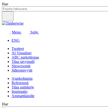
Siirry
Hae
sisältöön
Menu
Sulje
ENG
Tuotteet
AI Visualiser
ABC parkettiopas
Tilaa sävymalli
Showroomit
Jälleenmyyjät
Ajankohtaista
Referenssit
Tilaa uutiskirje
Inspiraatio
Ammattilaisille
Hae