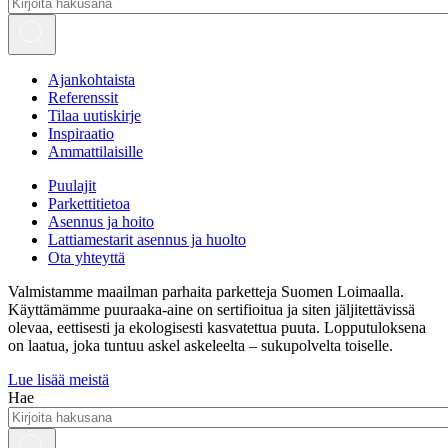
Ajankohtaista
Referenssit
Tilaa uutiskirje
Inspiraatio
Ammattilaisille
Puulajit
Parkettitietoa
Asennus ja hoito
Lattiamestarit asennus ja huolto
Ota yhteyttä
Valmistamme maailman parhaita parketteja Suomen Loimaalla.
Käyttämämme puuraaka-aine on sertifioitua ja siten jäljitettävissä
olevaa, eettisesti ja ekologisesti kasvatettua puuta. Lopputuloksena
on laatua, joka tuntuu askel askeleelta – sukupolvelta toiselle.
Lue lisää meistä
Hae