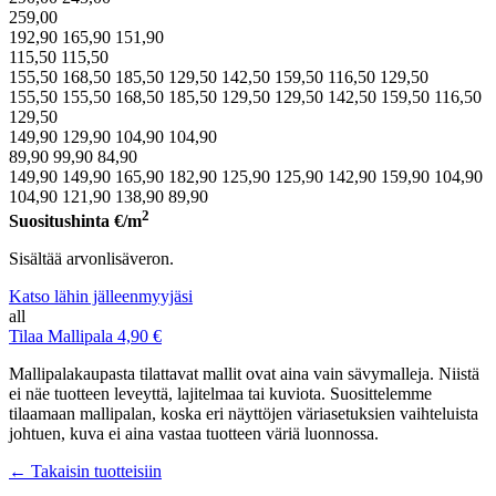
259,00
192,90
165,90
151,90
115,50
115,50
155,50
168,50
185,50
129,50
142,50
159,50
116,50
129,50
155,50
155,50
168,50
185,50
129,50
129,50
142,50
159,50
116,50
129,50
149,90
129,90
104,90
104,90
89,90
99,90
84,90
149,90
149,90
165,90
182,90
125,90
125,90
142,90
159,90
104,90
104,90
121,90
138,90
89,90
2
Suositushinta
€/m
Sisältää arvonlisäveron.
Katso lähin jälleenmyyjäsi
all
Tilaa Mallipala 4,90 €
Mallipalakaupasta tilattavat mallit ovat aina vain sävymalleja. Niistä
ei näe tuotteen leveyttä, lajitelmaa tai kuviota. Suosittelemme
tilaamaan mallipalan, koska eri näyttöjen väriasetuksien vaihteluista
johtuen, kuva ei aina vastaa tuotteen väriä luonnossa.
← Takaisin tuotteisiin