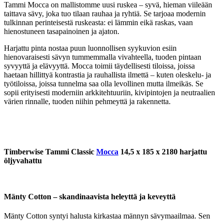
Tammi Mocca on mallistomme uusi ruskea – syvä, hieman viileään
taittava sävy, joka tuo tilaan rauhaa ja ryhtiä. Se tarjoaa modernin
tulkinnan perinteisestä ruskeasta: ei lämmin eikä raskas, vaan
hienostuneen tasapainoinen ja ajaton.
Harjattu pinta nostaa puun luonnollisen syykuvion esiin
hienovaraisesti sävyn tummemmalla vivahteella, tuoden pintaan
syvyyttä ja elävyyttä. Mocca toimii täydellisesti tiloissa, joissa
haetaan hillittyä kontrastia ja rauhallista ilmettä – kuten oleskelu- ja
työtiloissa, joissa tunnelma saa olla levollinen mutta ilmeikäs. Se
sopii erityisesti moderniin arkkitehtuuriin, kivipintojen ja neutraalien
värien rinnalle, tuoden niihin pehmeyttä ja rakennetta.
Timberwise Tammi Classic
Mocca
14,5 x 185 x 2180 harjattu
öljyvahattu
Mänty Cotton – skandinaavista heleyttä ja keveyttä
Mänty Cotton syntyi halusta kirkastaa männyn sävymaailmaa. Sen