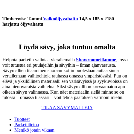
Timberwise Tammi
Valkoöljyvahattu
14,5 x 185 x 2180
harjattu öljyvahattu
Löydä sävy, joka tuntuu omalta
Helpota parketin valintaa vierailemalla
Showroomeillamme
, jossa
voit tutustua eri puulajeihin ja sävyihin – ilman ajanvarausta.
Sävymallien tilaaminen suoraan kotiin puolestaan auttaa sinua
vertailemaan vaihtoehtoja rauhassa omassa ympäristössäsi. Puu on
elävä ja yksilöllinen materiaali: sen värisävyissä ja syykuvioissa on
aina hienovaraista vaihtelua. Siksi sävymalli on korvaamaton apu
oikean sävyn valinnassa. Kun näet materiaalin siellä minne se on
tulossa – omassa tilassasi – voit tehdä päätöksen varmoin mielin.
TILAA SÄVYMALLEJA
Tuotteet
Parkettitietoa
Menikö jotain vikaan