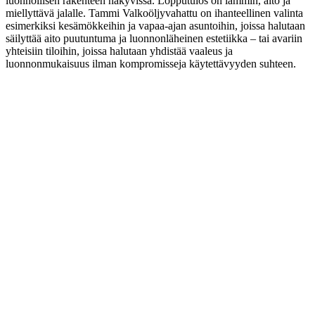
luonnollisen rakenteen näkyvissä. Lopputulos on lämmin, aito ja
miellyttävä jalalle. Tammi Valkoöljyvahattu on ihanteellinen valinta
esimerkiksi kesämökkeihin ja vapaa-ajan asuntoihin, joissa halutaan
säilyttää aito puutuntuma ja luonnonläheinen estetiikka – tai avariin
yhteisiin tiloihin, joissa halutaan yhdistää vaaleus ja
luonnonmukaisuus ilman kompromisseja käytettävyyden suhteen.