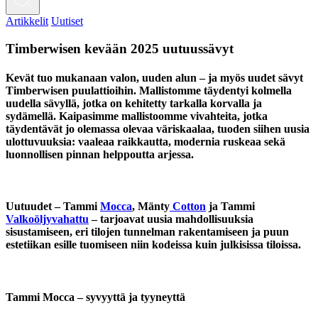
Artikkelit
Uutiset
Timberwisen kevään 2025 uutuussävyt
Kevät tuo mukanaan valon, uuden alun – ja myös uudet sävyt
Timberwisen puulattioihin. Mallistomme täydentyi kolmella
uudella sävyllä, jotka on kehitetty tarkalla korvalla ja
sydämellä. Kaipasimme mallistoomme vivahteita, jotka
täydentävät jo olemassa olevaa väriskaalaa, tuoden siihen uusia
ulottuvuuksia: vaaleaa raikkautta, modernia ruskeaa sekä
luonnollisen pinnan helppoutta arjessa.
Uutuudet – Tammi
Mocca
, Mänty
Cotton
ja Tammi
Valkoöljyvahattu
– tarjoavat uusia mahdollisuuksia
sisustamiseen, eri tilojen tunnelman rakentamiseen ja puun
estetiikan esille tuomiseen niin kodeissa kuin julkisissa tiloissa.
Tammi Mocca – syvyyttä ja tyyneyttä