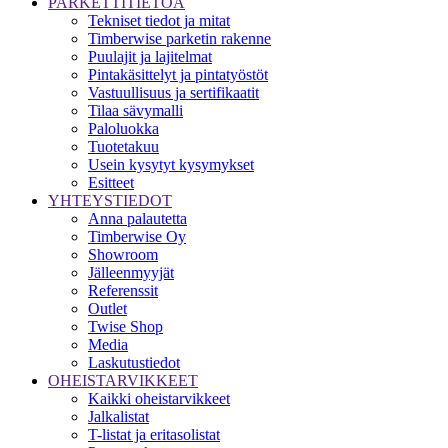
PARKETTITIETOA
Tekniset tiedot ja mitat
Timberwise parketin rakenne
Puulajit ja lajitelmat
Pintakäsittelyt ja pintatyöstöt
Vastuullisuus ja sertifikaatit
Tilaa sävymalli
Paloluokka
Tuotetakuu
Usein kysytyt kysymykset
Esitteet
YHTEYSTIEDOT
Anna palautetta
Timberwise Oy
Showroom
Jälleenmyyjät
Referenssit
Outlet
Twise Shop
Media
Laskutustiedot
OHEISTARVIKKEET
Kaikki oheistarvikkeet
Jalkalistat
T-listat ja eritasolistat