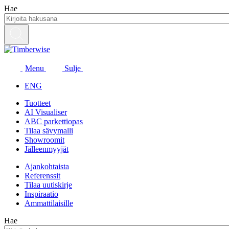
Siirry
Hae
sisältöön
Menu
Sulje
ENG
Tuotteet
AI Visualiser
ABC parkettiopas
Tilaa sävymalli
Showroomit
Jälleenmyyjät
Ajankohtaista
Referenssit
Tilaa uutiskirje
Inspiraatio
Ammattilaisille
Hae