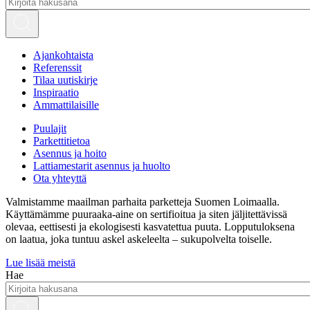
Ajankohtaista
Referenssit
Tilaa uutiskirje
Inspiraatio
Ammattilaisille
Puulajit
Parkettitietoa
Asennus ja hoito
Lattiamestarit asennus ja huolto
Ota yhteyttä
Valmistamme maailman parhaita parketteja Suomen Loimaalla.
Käyttämämme puuraaka-aine on sertifioitua ja siten jäljitettävissä
olevaa, eettisesti ja ekologisesti kasvatettua puuta. Lopputuloksena
on laatua, joka tuntuu askel askeleelta – sukupolvelta toiselle.
Lue lisää meistä
Hae