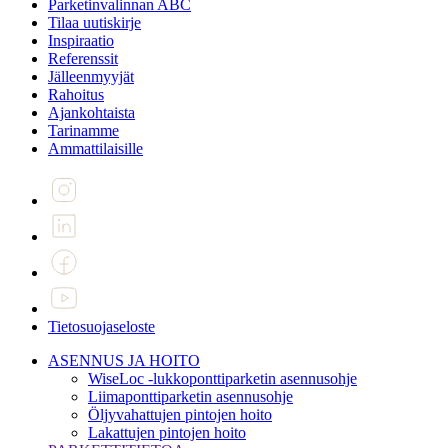
Parketinvalinnan ABC
Tilaa uutiskirje
Inspiraatio
Referenssit
Jälleenmyyjät
Rahoitus
Ajankohtaista
Tarinamme
Ammattilaisille
Tietosuojaseloste
ASENNUS JA HOITO
WiseLoc -lukkoponttiparketin asennusohje
Liimaponttiparketin asennusohje
Öljyvahattujen pintojen hoito
Lakattujen pintojen hoito