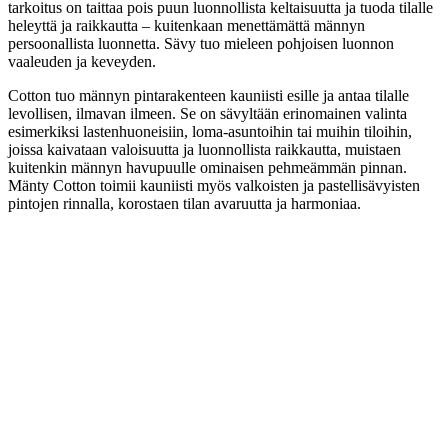
tarkoitus on taittaa pois puun luonnollista keltaisuutta ja tuoda tilalle
heleyttä ja raikkautta – kuitenkaan menettämättä männyn
persoonallista luonnetta. Sävy tuo mieleen pohjoisen luonnon
vaaleuden ja keveyden.
Cotton tuo männyn pintarakenteen kauniisti esille ja antaa tilalle
levollisen, ilmavan ilmeen. Se on sävyltään erinomainen valinta
esimerkiksi lastenhuoneisiin, loma-asuntoihin tai muihin tiloihin,
joissa kaivataan valoisuutta ja luonnollista raikkautta, muistaen
kuitenkin männyn havupuulle ominaisen pehmeämmän pinnan.
Mänty Cotton toimii kauniisti myös valkoisten ja pastellisävyisten
pintojen rinnalla, korostaen tilan avaruutta ja harmoniaa.