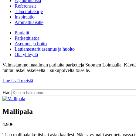
Ajankohtaista
Referenssit
Tilaa uutiskirje
Inspiraatio
Ammattilaisille
Puulajit
Parkettitietoa
Asennus ja hoito
Lattiamestarit asennus ja huolto
Ota yhteyttä
Valmistamme maailman parhaita parketteja Suomen Loimaalla. Käyttämämm
tuntuu askel askeleelta – sukupolvelta toiselle.
Lue lisää meistä
Hae
Mallipala
4.90
€
Tilaa mallipala kotiisi tai asiakkaallesi. Näe sävymalli asennettavassa ti