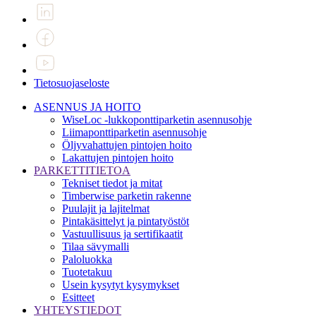
Tietosuojaseloste
ASENNUS JA HOITO
WiseLoc -lukkoponttiparketin asennusohje
Liimaponttiparketin asennusohje
Öljyvahattujen pintojen hoito
Lakattujen pintojen hoito
PARKETTITIETOA
Tekniset tiedot ja mitat
Timberwise parketin rakenne
Puulajit ja lajitelmat
Pintakäsittelyt ja pintatyöstöt
Vastuullisuus ja sertifikaatit
Tilaa sävymalli
Paloluokka
Tuotetakuu
Usein kysytyt kysymykset
Esitteet
YHTEYSTIEDOT