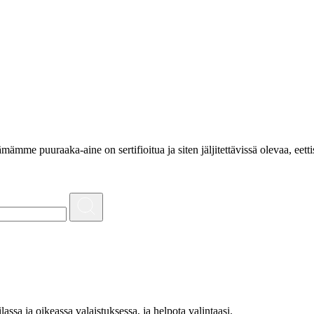
e puuraaka-aine on sertifioitua ja siten jäljitettävissä olevaa, eettis
lassa ja oikeassa valaistuksessa, ja helpota valintaasi.