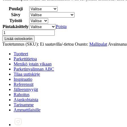
Puulaji
Sävy
Työstö
Pintakäsittely
Poista
Mallipala
määrä
Lisää ostoskoriin
Tuotetunnus (SKU):
Ei saatavilla/-tietoa
Osasto:
Mallipalat
Avainsana 
Tuotteet
Parkettitietoa
Menikö jotain vikaan
Parketinvalinnan ABC
Tilaa uutiskirje
Inspiraatio
Referenssit
Jälleenmyyjät
Rahoitus
Ajankohtaista
Tarinamme
Ammattilaisille