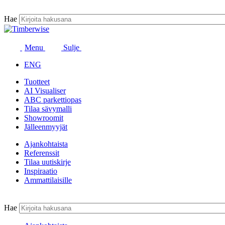
Siirry
sisältöön
Hae
Menu
Sulje
ENG
Tuotteet
AI Visualiser
ABC parkettiopas
Tilaa sävymalli
Showroomit
Jälleenmyyjät
Ajankohtaista
Referenssit
Tilaa uutiskirje
Inspiraatio
Ammattilaisille
Hae