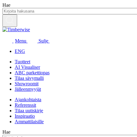
Siirry
Hae
sisältöön
Menu
Sulje
ENG
Tuotteet
AI Visualiser
ABC parkettiopas
Tilaa sävymalli
Showroomit
Jälleenmyyjät
Ajankohtaista
Referenssit
Tilaa uutiskirje
Inspiraatio
Ammattilaisille
Hae