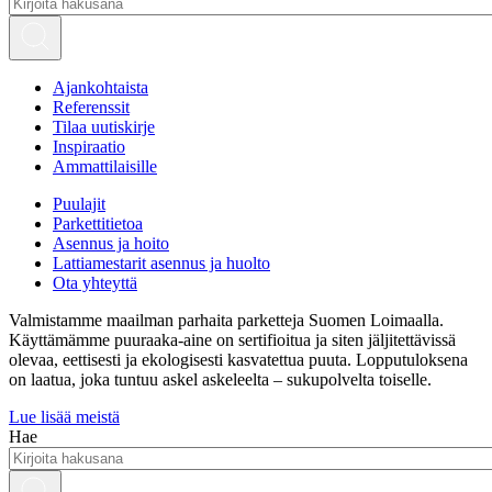
Ajankohtaista
Referenssit
Tilaa uutiskirje
Inspiraatio
Ammattilaisille
Puulajit
Parkettitietoa
Asennus ja hoito
Lattiamestarit asennus ja huolto
Ota yhteyttä
Valmistamme maailman parhaita parketteja Suomen Loimaalla.
Käyttämämme puuraaka-aine on sertifioitua ja siten jäljitettävissä
olevaa, eettisesti ja ekologisesti kasvatettua puuta. Lopputuloksena
on laatua, joka tuntuu askel askeleelta – sukupolvelta toiselle.
Lue lisää meistä
Hae