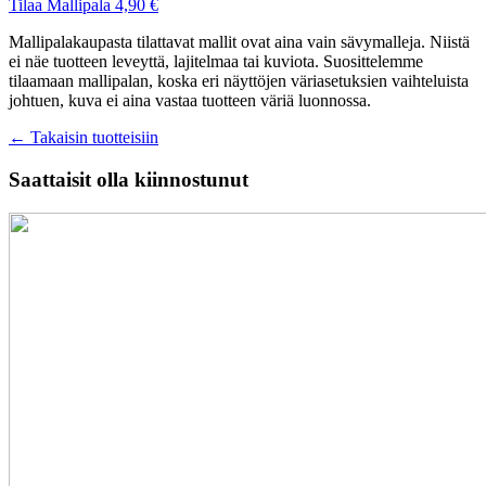
Tilaa Mallipala 4,90 €
Mallipalakaupasta tilattavat mallit ovat aina vain sävymalleja. Niistä
ei näe tuotteen leveyttä, lajitelmaa tai kuviota. Suosittelemme
tilaamaan mallipalan, koska eri näyttöjen väriasetuksien vaihteluista
johtuen, kuva ei aina vastaa tuotteen väriä luonnossa.
← Takaisin tuotteisiin
Saattaisit olla kiinnostunut