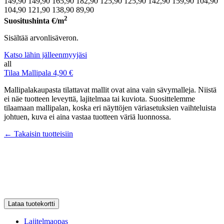
149,90
149,90
165,90
182,90
125,90
125,90
142,90
159,90
104,90
104,90
121,90
138,90
89,90
2
Suositushinta
€/m
Sisältää arvonlisäveron.
Katso lähin jälleenmyyjäsi
all
Tilaa Mallipala 4,90 €
Mallipalakaupasta tilattavat mallit ovat aina vain sävymalleja. Niistä
ei näe tuotteen leveyttä, lajitelmaa tai kuviota. Suosittelemme
tilaamaan mallipalan, koska eri näyttöjen väriasetuksien vaihteluista
johtuen, kuva ei aina vastaa tuotteen väriä luonnossa.
← Takaisin tuotteisiin
Lataa tuotekortti
Lajitelmaopas