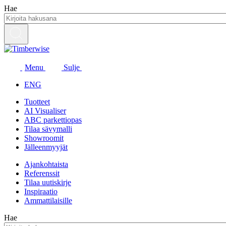
Siirry
Hae
sisältöön
Menu
Sulje
ENG
Tuotteet
AI Visualiser
ABC parkettiopas
Tilaa sävymalli
Showroomit
Jälleenmyyjät
Ajankohtaista
Referenssit
Tilaa uutiskirje
Inspiraatio
Ammattilaisille
Hae