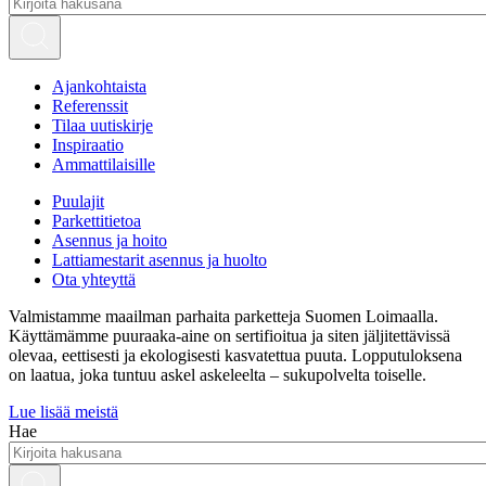
Ajankohtaista
Referenssit
Tilaa uutiskirje
Inspiraatio
Ammattilaisille
Puulajit
Parkettitietoa
Asennus ja hoito
Lattiamestarit asennus ja huolto
Ota yhteyttä
Valmistamme maailman parhaita parketteja Suomen Loimaalla.
Käyttämämme puuraaka-aine on sertifioitua ja siten jäljitettävissä
olevaa, eettisesti ja ekologisesti kasvatettua puuta. Lopputuloksena
on laatua, joka tuntuu askel askeleelta – sukupolvelta toiselle.
Lue lisää meistä
Hae