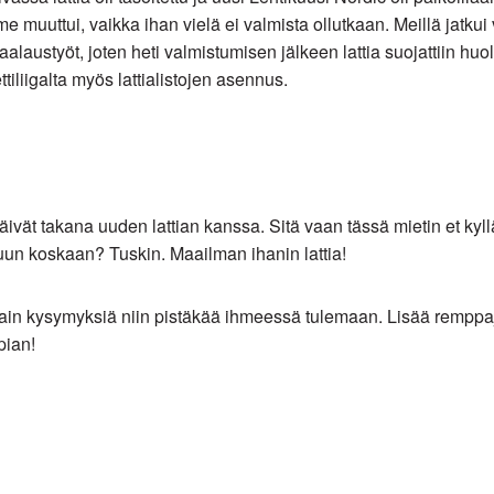
e muuttui, vaikka ihan vielä ei valmista ollutkaan. Meillä jatkui 
austyöt, joten heti valmistumisen jälkeen lattia suojattiin huole
ettiliigalta myös lattialistojen asennus.
vät takana uuden lattian kanssa. Sitä vaan tässä mietin et kyl
uun koskaan? Tuskin. Maailman ihanin lattia!
tain kysymyksiä niin pistäkää ihmeessä tulemaan. Lisää remppaj
pian!