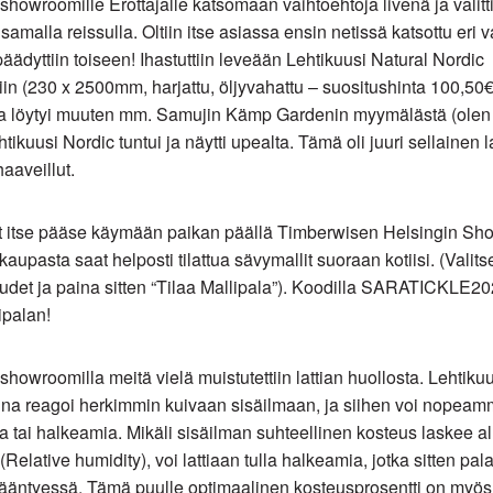
howroomille Erottajalle katsomaan vaihtoehtoja livenä ja valitti
amalla reissulla. Oltiin itse asiassa ensin netissä katsottu eri 
päädyttiin toiseen! Ihastuttiin leveään Lehtikuusi Natural Nordic
iin (230 x 2500mm, harjattu, öljyvahattu – suositushinta 100,50
ia löytyi muuten mm. Samujin Kämp Gardenin myymälästä (olen ih
ehtikuusi Nordic tuntui ja näytti upealta. Tämä oli juuri sellainen la
aaveillut.
et itse pääse käymään paikan päällä Timberwisen Helsingin Sh
kaupasta saat helposti tilattua sävymallit suoraan kotiisi. (Valitse
det ja paina sitten “Tilaa Mallipala”). Koodilla SARATICKLE20
ipalan!
howroomilla meitä vielä muistutettiin lattian huollosta. Lehtiku
na reagoi herkimmin kuivaan sisäilmaan, ja siihen voi nopeam
 tai halkeamia. Mikäli sisäilman suhteellinen kosteus laskee al
elative humidity), voi lattiaan tulla halkeamia, jotka sitten pal
ääntyessä. Tämä puulle optimaalinen kosteusprosentti on myös