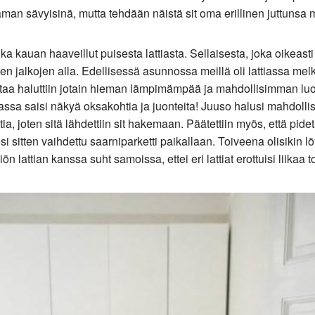
aman sävyisinä, mutta tehdään näistä sit oma erillinen juttuns
ka kauan haaveillut puisesta lattiasta. Sellaisesta, joka oikeasti
en jalkojen alla. Edellisessä asunnossa meillä oli lattiassa melk
ertaa haluttiin jotain hieman lämpimämpää ja mahdollisimman luo
assa saisi näkyä oksakohtia ja juonteita! Juuso halusi mahdoll
ia, joten sitä lähdettiin sit hakemaan. Päätettiin myös, että pide
si sitten vaihdettu saarniparketti paikallaan. Toiveena olisikin l
tiön lattian kanssa suht samoissa, ettei eri lattiat erottuisi liikaa t