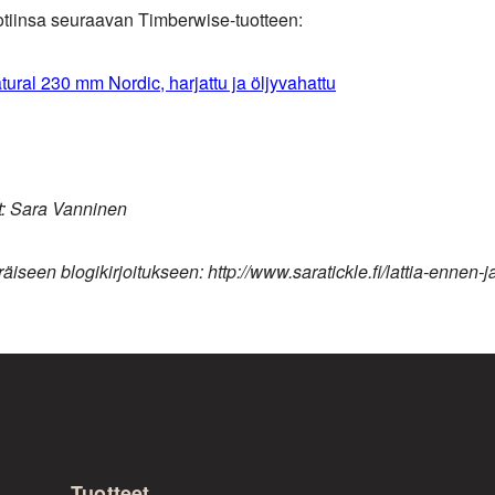
kotiinsa seuraavan Timberwise-tuotteen:
tural 230 mm Nordic, harjattu ja öljyvahattu
t: Sara Vanninen
äiseen blogikirjoitukseen: http://www.saratickle.fi/lattia-ennen-j
Tuotteet