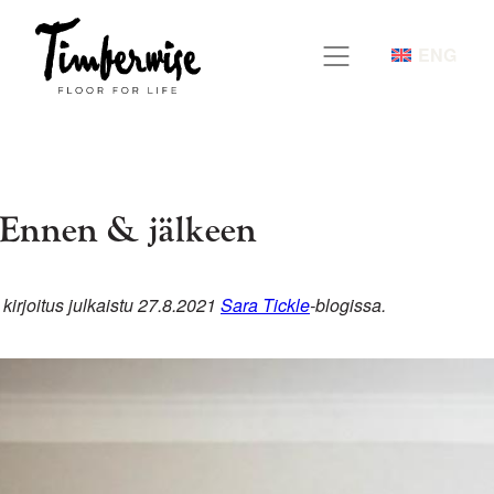
Siirry
sisältöön
ENG
: Ennen & jälkeen
kirjoitus julkaistu 27.8.2021
Sara Tickle
-blogissa.