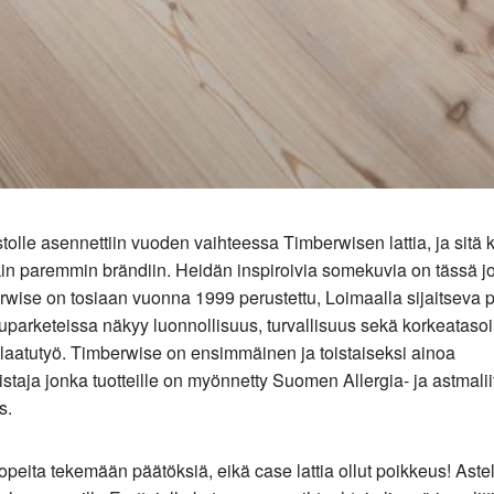
tolle asennettiin vuoden vaihteessa Timberwisen lattia, ja sitä 
ekin paremmin brändiin. Heidän inspiroivia somekuvia on tässä j
erwise on tosiaan vuonna 1999 perustettu, Loimaalla sijaitseva p
parketeissa näkyy luonnollisuus, turvallisuus sekä korkeataso
aatutyö. Timberwise on ensimmäinen ja toistaiseksi ainoa
istaja jonka tuotteille on myönnetty Suomen Allergia- ja astmali
s.
opeita tekemään päätöksiä, eikä case lattia ollut poikkeus! Astel