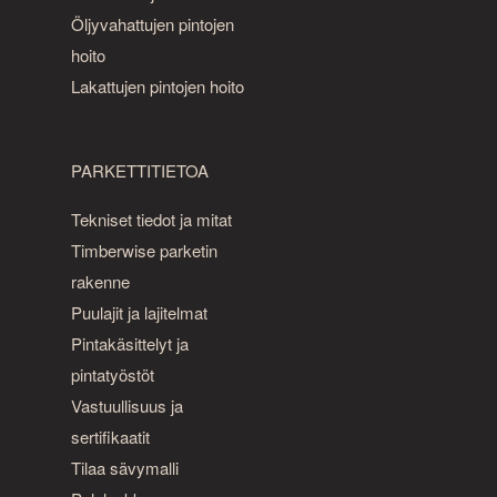
Öljyvahattujen pintojen
hoito
Lakattujen pintojen hoito
PARKETTITIETOA
Tekniset tiedot ja mitat
Timberwise parketin
rakenne
Puulajit ja lajitelmat
Pintakäsittelyt ja
pintatyöstöt
Vastuullisuus ja
sertifikaatit
Tilaa sävymalli