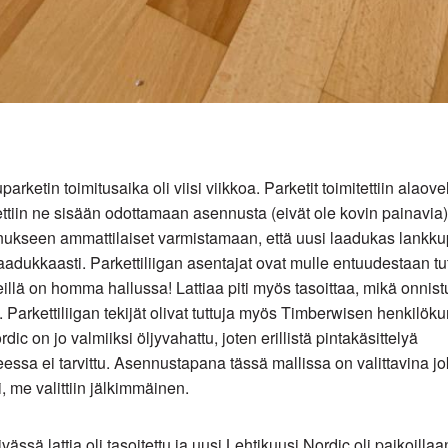
rketin toimitusaika oli viisi viikkoa. Parketit toimitettiin alaovel
tiin ne sisään odottamaan asennusta (eivät ole kovin painavia).
nukseen ammattilaiset varmistamaan, että uusi laadukas lankku
adukkaasti. Parkettiliigan asentajat ovat mulle entuudestaan tut
eillä on homma hallussa! Lattiaa piti myös tasoittaa, mikä onnistui
. Parkettiliigan tekijät olivat tuttuja myös Timberwisen henkilöku
dic on jo valmiiksi öljyvahattu, joten erillistä pintakäsittelyä
ssa ei tarvittu. Asennustapana tässä mallissa on valittavina jo
i, me valittiin jälkimmäinen.
ssä lattia oli tasoitettu ja uusi Lehtikuusi Nordic oli paikoilla