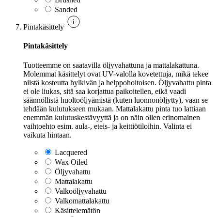
Sanded
Pintakäsittely
Pintakäsittely
Tuotteemme on saatavilla öljyvahattuna ja mattalakattuna.
Molemmat käsittelyt ovat UV-valolla kovetettuja, mikä tekee
niistä kosteutta hylkivän ja helppohoitoisen. Öljyvahattu pinta
ei ole liukas, sitä saa korjattua paikoitellen, eikä vaadi
säännöllistä huoltoöljyämistä (kuten luonnonöljytty), vaan se
tehdään kulutukseen mukaan. Mattalakattu pinta tuo lattiaan
enemmän kulutuskestävyyttä ja on näin ollen erinomainen
vaihtoehto esim. aula-, eteis- ja keittiötiloihin. Valinta ei
vaikuta hintaan.
Lacquered
Wax Oiled
Öljyvahattu
Mattalakattu
Valkoöljyvahattu
Valkomattalakattu
Käsittelemätön