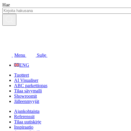
Siirry
Hae
sisältöön
Menu
Sulje
ENG
Tuotteet
AI Visualiser
ABC parkettiopas
Tilaa sävymalli
Showroomit
Jälleenmyyjät
Ajankohtaista
Referenssit
Tilaa uutiskirje
Inspiraatio