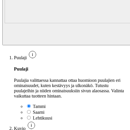
Puulaji
Puulaji
Puulajia valittaessa kannattaa ottaa huomioon puulajien eri
ominaisuudet, kuten kestävyys ja ulkonäkö. Tutustu
puulajeihin ja niiden ominaisuuksiin sivun alaosassa. Valinta
vaikuttaa tuotteen hintaan.
Tammi
Saarni
Lehtikuusi
Kuvio