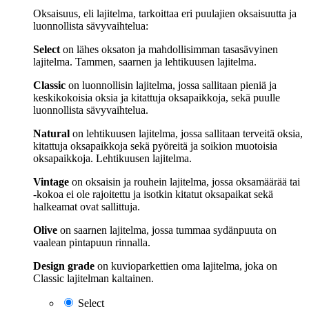
Oksaisuus, eli lajitelma, tarkoittaa eri puulajien oksaisuutta ja
luonnollista sävyvaihtelua:
Select
on lähes oksaton ja mahdollisimman tasasävyinen
lajitelma. Tammen, saarnen ja lehtikuusen lajitelma.
Classic
on luonnollisin lajitelma, jossa sallitaan pieniä ja
keskikokoisia oksia ja kitattuja oksapaikkoja, sekä puulle
luonnollista sävyvaihtelua.
Natural
on lehtikuusen lajitelma, jossa sallitaan terveitä oksia,
kitattuja oksapaikkoja sekä pyöreitä ja soikion muotoisia
oksapaikkoja. Lehtikuusen lajitelma.
Vintage
on oksaisin ja rouhein lajitelma, jossa oksamäärää tai
-kokoa ei ole rajoitettu ja isotkin kitatut oksapaikat sekä
halkeamat ovat sallittuja.
Olive
on saarnen lajitelma, jossa tummaa sydänpuuta on
vaalean pintapuun rinnalla.
Design grade
on kuvioparkettien oma lajitelma, joka on
Classic lajitelman kaltainen.
Select