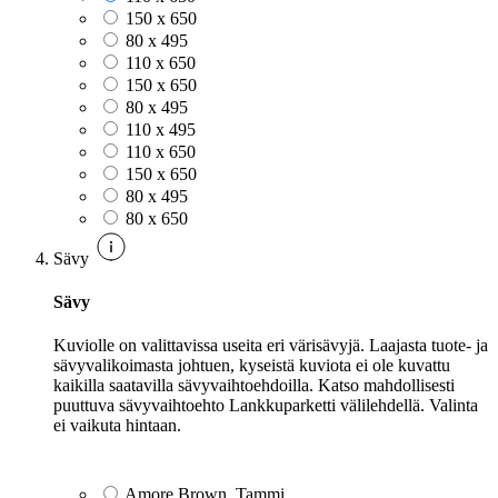
150 x 650
80 x 495
110 x 650
150 x 650
80 x 495
110 x 495
110 x 650
150 x 650
80 x 495
80 x 650
Sävy
Sävy
Kuviolle on valittavissa useita eri värisävyjä. Laajasta tuote- ja
sävyvalikoimasta johtuen, kyseistä kuviota ei ole kuvattu
kaikilla saatavilla sävyvaihtoehdoilla. Katso mahdollisesti
puuttuva sävyvaihtoehto Lankkuparketti välilehdellä. Valinta
ei vaikuta hintaan.
Amore Brown, Tammi