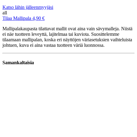
Katso lähin jälleenmyyjäsi
all
Tilaa Mallipala 4,90 €
Mallipalakaupasta tilattavat mallit ovat aina vain sävymalleja. Niistä
ei näe tuotteen leveyttä, lajitelmaa tai kuviota. Suosittelemme
tilaamaan mallipalan, koska eri näyttöjen väriasetuksien vaihteluista
johtuen, kuva ei aina vastaa tuotteen väriä luonnossa.
Samankaltaisia