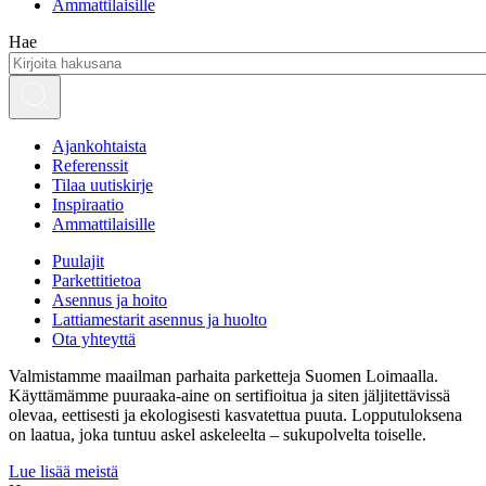
Ammattilaisille
Hae
Ajankohtaista
Referenssit
Tilaa uutiskirje
Inspiraatio
Ammattilaisille
Puulajit
Parkettitietoa
Asennus ja hoito
Lattiamestarit asennus ja huolto
Ota yhteyttä
Valmistamme maailman parhaita parketteja Suomen Loimaalla.
Käyttämämme puuraaka-aine on sertifioitua ja siten jäljitettävissä
olevaa, eettisesti ja ekologisesti kasvatettua puuta. Lopputuloksena
on laatua, joka tuntuu askel askeleelta – sukupolvelta toiselle.
Lue lisää meistä