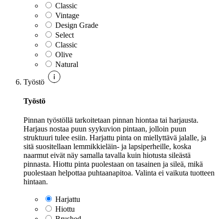
Classic
Vintage
Design Grade
Select
Classic
Olive
Natural
Työstö
Työstö
Pinnan työstöllä tarkoitetaan pinnan hiontaa tai harjausta.
Harjaus nostaa puun syykuvion pintaan, jolloin puun
struktuuri tulee esiin. Harjattu pinta on miellyttävä jalalle, ja
sitä suositellaan lemmikkieläin- ja lapsiperheille, koska
naarmut eivät näy samalla tavalla kuin hiotusta sileästä
pinnasta. Hiottu pinta puolestaan on tasainen ja sileä, mikä
puolestaan helpottaa puhtaanapitoa. Valinta ei vaikuta tuotteen
hintaan.
Harjattu
Hiottu
Brushed