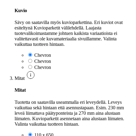
Kuvio
Sävy on saatavilla myös kuvioparkettina. Eri kuviot ovat
esiteltynä Kuvioparketit välilehdellä. Laajasta
tuotevalikoimastamme johtuen kaikista variaatioista ei
valitettavasti ole kuvamateriaalia sivuillamme. Valinta
vaikuttaa tuotteen hintaan.
Chevron
Chevron
Chevron
Mitat
Mitat
Tuotetta on saatavilla useammalla eri leveydellä. Leveys
vaikuttaa sekä hintaan että asennustapaan. Esim. 230 mm
leveä liimattava päätyponteista ja 270 mm aina alustaan
liimaten. Kuvioparketit asennetaan aina alustaan liimaten.
Valinta vaikuttaa tuotteen hintaan.
110 x 650