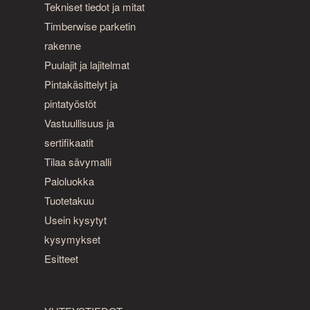
Tekniset tiedot ja mitat
Timberwise parketin
rakenne
Puulajit ja lajitelmat
Pintakäsittelyt ja
pintatyöstöt
Vastuullisuus ja
sertifikaatit
Tilaa sävymalli
Paloluokka
Tuotetakuu
Usein kysytyt
kysymykset
Esitteet