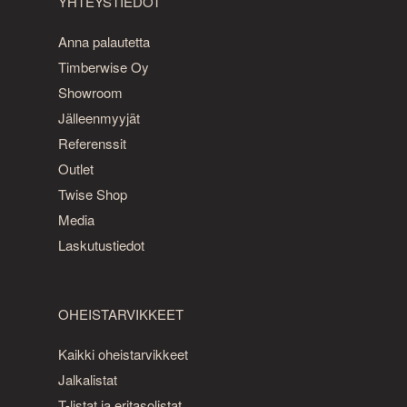
YHTEYSTIEDOT
Anna palautetta
Timberwise Oy
Showroom
Jälleenmyyjät
Referenssit
Outlet
Twise Shop
Media
Laskutustiedot
OHEISTARVIKKEET
Kaikki oheistarvikkeet
Jalkalistat
T-listat ja eritasolistat