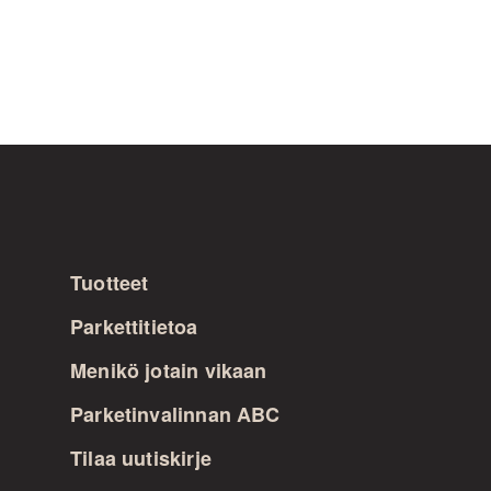
A post shared by Timberwise - Floor for life (@timberwiseparquet)
Tuotteet
Parkettitietoa
Menikö jotain vikaan
Parketinvalinnan ABC
Tilaa uutiskirje