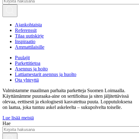
Ajankohtaista
Referenssit
Tilaa uutiskirje
Inspiraatio
Ammattilaisille
Puulajit
Parkettitietoa
Asennus ja hoito
Lattiamestarit asennus ja huolto
Ota yhteyttä
Valmistamme maailman parhaita parketteja Suomen Loimaalla.
Käyttämämme puuraaka-aine on sertifioitua ja siten jäljitettävissä
olevaa, eettisesti ja ekologisesti kasvatettua puuta. Lopputuloksena
on laatua, joka tuntuu askel askeleelta – sukupolvelta toiselle.
Lue lisää meistä
Hae