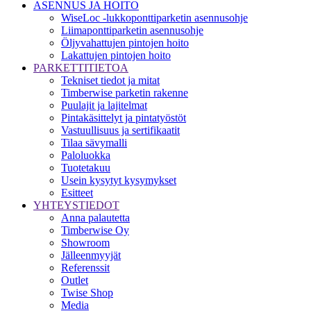
ASENNUS JA HOITO
WiseLoc -lukkoponttiparketin asennusohje
Liimaponttiparketin asennusohje
Öljyvahattujen pintojen hoito
Lakattujen pintojen hoito
PARKETTITIETOA
Tekniset tiedot ja mitat
Timberwise parketin rakenne
Puulajit ja lajitelmat
Pintakäsittelyt ja pintatyöstöt
Vastuullisuus ja sertifikaatit
Tilaa sävymalli
Paloluokka
Tuotetakuu
Usein kysytyt kysymykset
Esitteet
YHTEYSTIEDOT
Anna palautetta
Timberwise Oy
Showroom
Jälleenmyyjät
Referenssit
Outlet
Twise Shop
Media