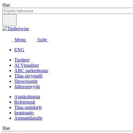
Siirry
Hae
sisältöön
Menu
Sulje
ENG
Tuotteet
AI Visualiser
ABC parkettiopas
Tilaa sävymalli
Showroomit
Jälleenmyyjät
Ajankohtaista
Referenssit
Tilaa uutiskirje
Inspiraatio
Ammattilaisille
Hae