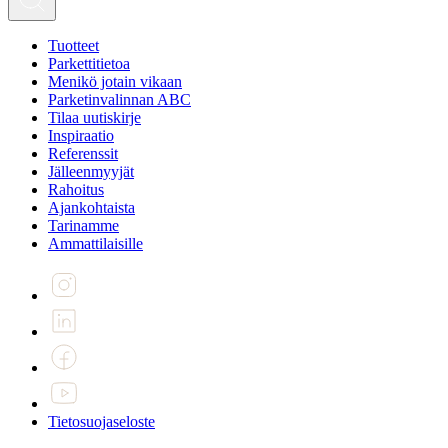
Tuotteet
Parkettitietoa
Menikö jotain vikaan
Parketinvalinnan ABC
Tilaa uutiskirje
Inspiraatio
Referenssit
Jälleenmyyjät
Rahoitus
Ajankohtaista
Tarinamme
Ammattilaisille
Tietosuojaseloste