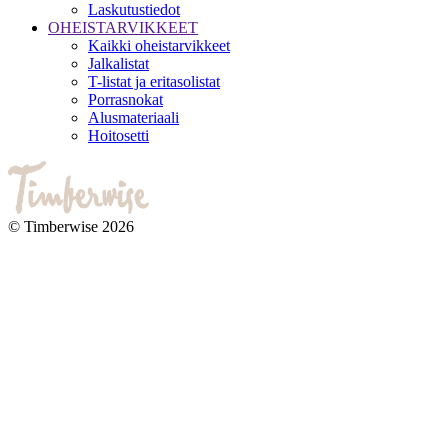
Laskutustiedot
OHEISTARVIKKEET
Kaikki oheistarvikkeet
Jalkalistat
T-listat ja eritasolistat
Porrasnokat
Alusmateriaali
Hoitosetti
© Timberwise 2026