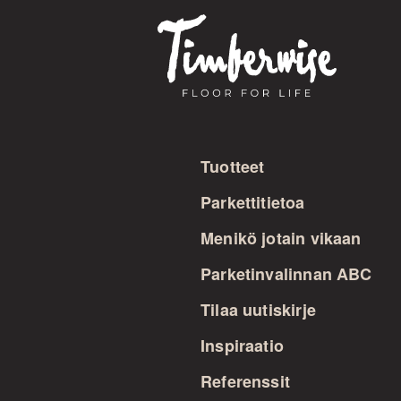
Siirry
sisältöön
Tuotteet
Parkettitietoa
Menikö jotain vikaan
Parketinvalinnan ABC
Tilaa uutiskirje
Inspiraatio
Referenssit