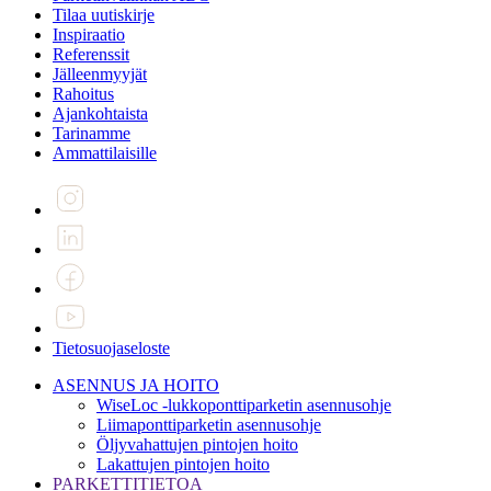
Tilaa uutiskirje
Inspiraatio
Referenssit
Jälleenmyyjät
Rahoitus
Ajankohtaista
Tarinamme
Ammattilaisille
Tietosuojaseloste
ASENNUS JA HOITO
WiseLoc -lukkoponttiparketin asennusohje
Liimaponttiparketin asennusohje
Öljyvahattujen pintojen hoito
Lakattujen pintojen hoito
PARKETTITIETOA