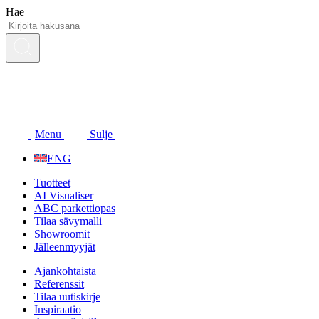
Siirry
Hae
sisältöön
Menu
Sulje
ENG
Tuotteet
AI Visualiser
ABC parkettiopas
Tilaa sävymalli
Showroomit
Jälleenmyyjät
Ajankohtaista
Referenssit
Tilaa uutiskirje
Inspiraatio