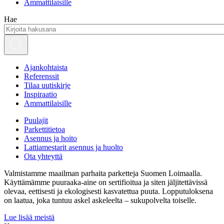
Ammattilaisille
Hae
Ajankohtaista
Referenssit
Tilaa uutiskirje
Inspiraatio
Ammattilaisille
Puulajit
Parkettitietoa
Asennus ja hoito
Lattiamestarit asennus ja huolto
Ota yhteyttä
Valmistamme maailman parhaita parketteja Suomen Loimaalla.
Käyttämämme puuraaka-aine on sertifioitua ja siten jäljitettävissä
olevaa, eettisesti ja ekologisesti kasvatettua puuta. Lopputuloksena
on laatua, joka tuntuu askel askeleelta – sukupolvelta toiselle.
Lue lisää meistä