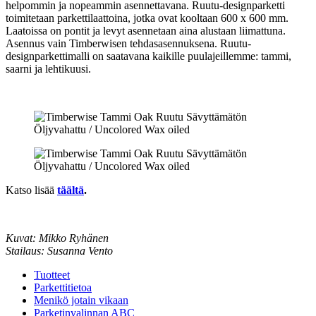
helpommin ja nopeammin asennettavana. Ruutu-designparketti
toimitetaan parkettilaattoina, jotka ovat kooltaan 600 x 600 mm.
Laatoissa on pontit ja levyt asennetaan aina alustaan liimattuna.
Asennus vain Timberwisen tehdasasennuksena. Ruutu-
designparkettimalli on saatavana kaikille puulajeillemme: tammi,
saarni ja lehtikuusi.
Katso lisää
täältä
.
Kuvat: Mikko Ryhänen
Stailaus: Susanna Vento
Tuotteet
Parkettitietoa
Menikö jotain vikaan
Parketinvalinnan ABC