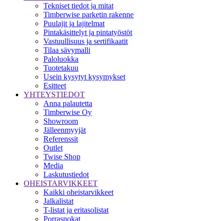
Tekniset tiedot ja mitat
Timberwise parketin rakenne
Puulajit ja lajitelmat
Pintakäsittelyt ja pintatyöstöt
Vastuullisuus ja sertifikaatit
Tilaa sävymalli
Paloluokka
Tuotetakuu
Usein kysytyt kysymykset
Esitteet
YHTEYSTIEDOT
Anna palautetta
Timberwise Oy
Showroom
Jälleenmyyjät
Referenssit
Outlet
Twise Shop
Media
Laskutustiedot
OHEISTARVIKKEET
Kaikki oheistarvikkeet
Jalkalistat
T-listat ja eritasolistat
Porrasnokat