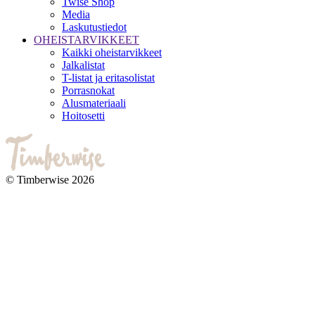
Twise Shop
Media
Laskutustiedot
OHEISTARVIKKEET
Kaikki oheistarvikkeet
Jalkalistat
T-listat ja eritasolistat
Porrasnokat
Alusmateriaali
Hoitosetti
© Timberwise 2026