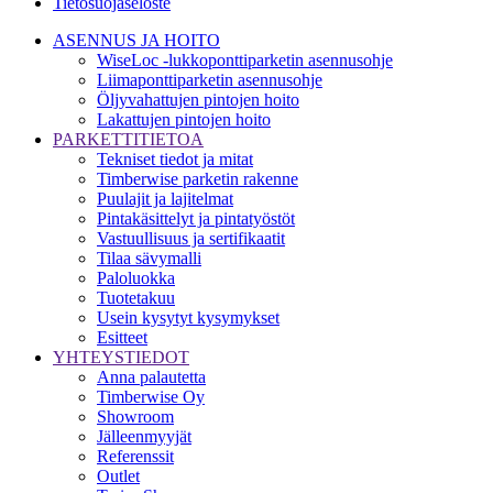
Tietosuojaseloste
ASENNUS JA HOITO
WiseLoc -lukkoponttiparketin asennusohje
Liimaponttiparketin asennusohje
Öljyvahattujen pintojen hoito
Lakattujen pintojen hoito
PARKETTITIETOA
Tekniset tiedot ja mitat
Timberwise parketin rakenne
Puulajit ja lajitelmat
Pintakäsittelyt ja pintatyöstöt
Vastuullisuus ja sertifikaatit
Tilaa sävymalli
Paloluokka
Tuotetakuu
Usein kysytyt kysymykset
Esitteet
YHTEYSTIEDOT
Anna palautetta
Timberwise Oy
Showroom
Jälleenmyyjät
Referenssit
Outlet