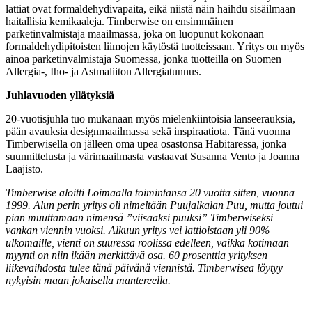
lattiat ovat formaldehydivapaita, eikä niistä näin haihdu sisäilmaan
haitallisia kemikaaleja. Timberwise on ensimmäinen
parketinvalmistaja maailmassa, joka on luopunut kokonaan
formaldehydipitoisten liimojen käytöstä tuotteissaan. Yritys on myös
ainoa parketinvalmistaja Suomessa, jonka tuotteilla on Suomen
Allergia-, Iho- ja Astmaliiton Allergiatunnus.
Juhlavuoden yllätyksiä
20-vuotisjuhla tuo mukanaan myös mielenkiintoisia lanseerauksia,
pään avauksia designmaailmassa sekä inspiraatiota. Tänä vuonna
Timberwisella on jälleen oma upea osastonsa Habitaressa, jonka
suunnittelusta ja värimaailmasta vastaavat Susanna Vento ja Joanna
Laajisto.
Timberwise aloitti Loimaalla toimintansa 20 vuotta sitten, vuonna
1999. Alun perin yritys oli nimeltään Puujalkalan Puu, mutta joutui
pian muuttamaan nimensä ”viisaaksi puuksi” Timberwiseksi
vankan viennin vuoksi. Alkuun yritys vei lattioistaan yli 90%
ulkomaille, vienti on suuressa roolissa edelleen, vaikka kotimaan
myynti on niin ikään merkittävä osa. 60 prosenttia yrityksen
liikevaihdosta tulee tänä päivänä viennistä. Timberwisea löytyy
nykyisin maan jokaisella mantereella.