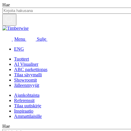
Siirry
Hae
sisältöön
Menu
Sulje
ENG
Tuotteet
AI Visualiser
ABC parkettiopas
Tilaa sävymalli
Showroomit
Jälleenmyyjät
Ajankohtaista
Referenssit
Tilaa uutiskirje
Inspiraatio
Ammattilaisille
Hae