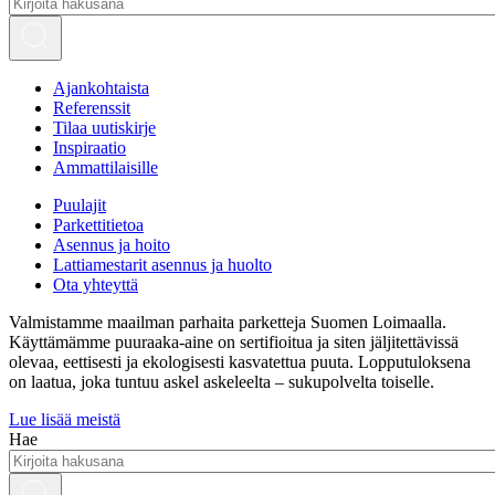
Ajankohtaista
Referenssit
Tilaa uutiskirje
Inspiraatio
Ammattilaisille
Puulajit
Parkettitietoa
Asennus ja hoito
Lattiamestarit asennus ja huolto
Ota yhteyttä
Valmistamme maailman parhaita parketteja Suomen Loimaalla.
Käyttämämme puuraaka-aine on sertifioitua ja siten jäljitettävissä
olevaa, eettisesti ja ekologisesti kasvatettua puuta. Lopputuloksena
on laatua, joka tuntuu askel askeleelta – sukupolvelta toiselle.
Lue lisää meistä
Hae