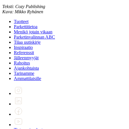
Teksti: Cozy Publishing
Kuva: Mikko Ryhänen
Tuotteet
Parkettitietoa
Menikö jotain vikaan
Parketinvalinnan ABC
Tilaa uutiskirje
Inspiraatio
Referenssit
Jälleenmyyjät
Rahoitus
Ajankohtaista
Tarinamme
Ammattilaisille