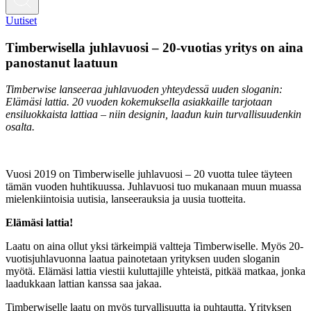
Uutiset
Timberwisella juhlavuosi – 20-vuotias yritys on aina
panostanut laatuun
Timberwise lanseeraa juhlavuoden yhteydessä uuden sloganin:
Elämäsi lattia. 20 vuoden kokemuksella asiakkaille tarjotaan
ensiluokkaista lattiaa – niin designin, laadun kuin turvallisuudenkin
osalta.
Vuosi 2019 on Timberwiselle juhlavuosi – 20 vuotta tulee täyteen
tämän vuoden huhtikuussa. Juhlavuosi tuo mukanaan muun muassa
mielenkiintoisia uutisia, lanseerauksia ja uusia tuotteita.
Elämäsi lattia!
Laatu on aina ollut yksi tärkeimpiä valtteja Timberwiselle. Myös 20-
vuotisjuhlavuonna laatua painotetaan yrityksen uuden sloganin
myötä. Elämäsi lattia viestii kuluttajille yhteistä, pitkää matkaa, jonka
laadukkaan lattian kanssa saa jakaa.
Timberwiselle laatu on myös turvallisuutta ja puhtautta. Yrityksen