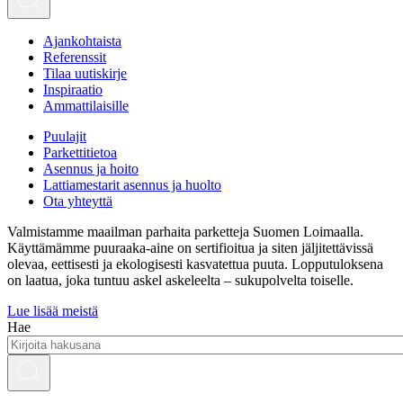
Ajankohtaista
Referenssit
Tilaa uutiskirje
Inspiraatio
Ammattilaisille
Puulajit
Parkettitietoa
Asennus ja hoito
Lattiamestarit asennus ja huolto
Ota yhteyttä
Valmistamme maailman parhaita parketteja Suomen Loimaalla.
Käyttämämme puuraaka-aine on sertifioitua ja siten jäljitettävissä
olevaa, eettisesti ja ekologisesti kasvatettua puuta. Lopputuloksena
on laatua, joka tuntuu askel askeleelta – sukupolvelta toiselle.
Lue lisää meistä
Hae