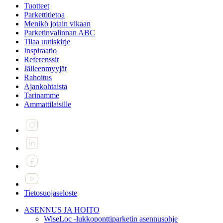
Tuotteet
Parkettitietoa
Menikö jotain vikaan
Parketinvalinnan ABC
Tilaa uutiskirje
Inspiraatio
Referenssit
Jälleenmyyjät
Rahoitus
Ajankohtaista
Tarinamme
Ammattilaisille
Tietosuojaseloste
ASENNUS JA HOITO
WiseLoc -lukkoponttiparketin asennusohje