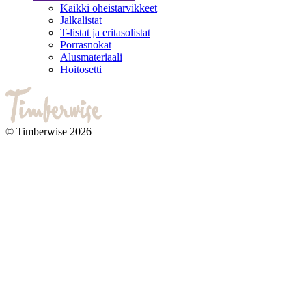
Kaikki oheistarvikkeet
Jalkalistat
T-listat ja eritasolistat
Porrasnokat
Alusmateriaali
Hoitosetti
© Timberwise 2026