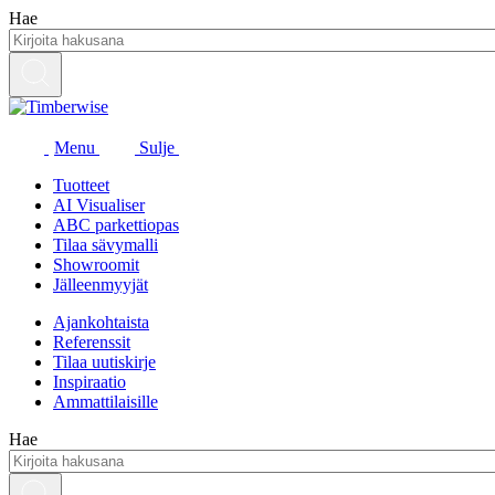
Siirry
Hae
sisältöön
Menu
Sulje
Tuotteet
AI Visualiser
ABC parkettiopas
Tilaa sävymalli
Showroomit
Jälleenmyyjät
Ajankohtaista
Referenssit
Tilaa uutiskirje
Inspiraatio
Ammattilaisille
Hae