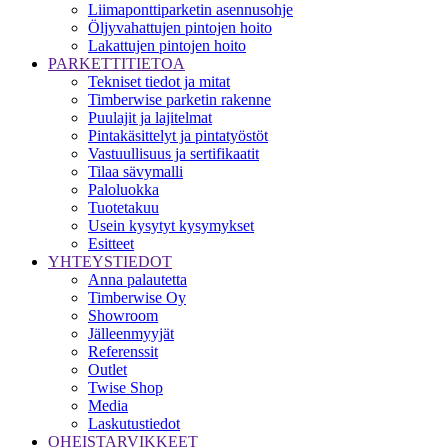
Liimaponttiparketin asennusohje
Öljyvahattujen pintojen hoito
Lakattujen pintojen hoito
PARKETTITIETOA
Tekniset tiedot ja mitat
Timberwise parketin rakenne
Puulajit ja lajitelmat
Pintakäsittelyt ja pintatyöstöt
Vastuullisuus ja sertifikaatit
Tilaa sävymalli
Paloluokka
Tuotetakuu
Usein kysytyt kysymykset
Esitteet
YHTEYSTIEDOT
Anna palautetta
Timberwise Oy
Showroom
Jälleenmyyjät
Referenssit
Outlet
Twise Shop
Media
Laskutustiedot
OHEISTARVIKKEET