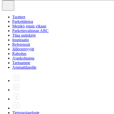
Tuotteet
Parkettitietoa
Menikö jotain vikaan
Parketinvalinnan ABC
Tilaa uutiskirje
Inspiraatio
Referenssit
Jälleenmyyjät
Rahoitus
Ajankohtaista
Tarinamme
Ammattilaisille
Tietosuojaseloste