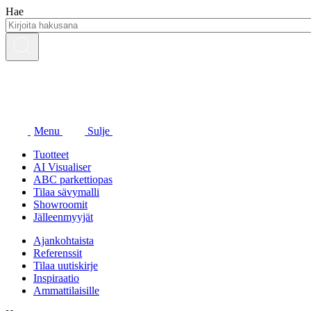
Siirry
Hae
sisältöön
Menu
Sulje
Tuotteet
AI Visualiser
ABC parkettiopas
Tilaa sävymalli
Showroomit
Jälleenmyyjät
Ajankohtaista
Referenssit
Tilaa uutiskirje
Inspiraatio
Ammattilaisille