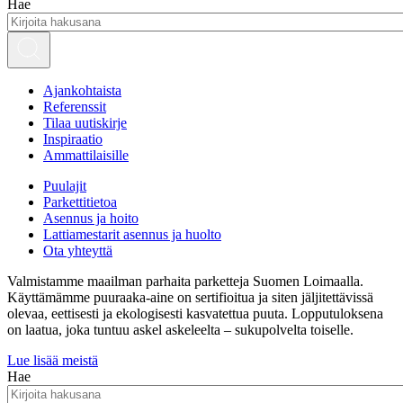
Hae
Ajankohtaista
Referenssit
Tilaa uutiskirje
Inspiraatio
Ammattilaisille
Puulajit
Parkettitietoa
Asennus ja hoito
Lattiamestarit asennus ja huolto
Ota yhteyttä
Valmistamme maailman parhaita parketteja Suomen Loimaalla.
Käyttämämme puuraaka-aine on sertifioitua ja siten jäljitettävissä
olevaa, eettisesti ja ekologisesti kasvatettua puuta. Lopputuloksena
on laatua, joka tuntuu askel askeleelta – sukupolvelta toiselle.
Lue lisää meistä
Hae