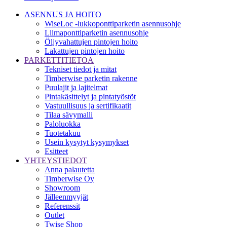
ASENNUS JA HOITO
WiseLoc -lukkoponttiparketin asennusohje
Liimaponttiparketin asennusohje
Öljyvahattujen pintojen hoito
Lakattujen pintojen hoito
PARKETTITIETOA
Tekniset tiedot ja mitat
Timberwise parketin rakenne
Puulajit ja lajitelmat
Pintakäsittelyt ja pintatyöstöt
Vastuullisuus ja sertifikaatit
Tilaa sävymalli
Paloluokka
Tuotetakuu
Usein kysytyt kysymykset
Esitteet
YHTEYSTIEDOT
Anna palautetta
Timberwise Oy
Showroom
Jälleenmyyjät
Referenssit
Outlet
Twise Shop