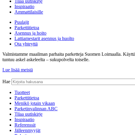
Tilaa uutiskirje
Inspiraatio
Ammattilaisille
Puulajit
Parkettitietoa
Asennus ja hoito
Lattiamestarit asennus ja huolto
Ota yhteyttä
Valmistamme maailman parhaita parketteja Suomen Loimaalla. Käyttämämm
tuntuu askel askeleelta – sukupolvelta toiselle.
Lue lisää meistä
Hae
Tuotteet
Parkettitietoa
Menikö jotain vikaan
Parketinvalinnan ABC
Tilaa uutiskirje
Inspiraatio
Referenssit
Jälleenmyyjät