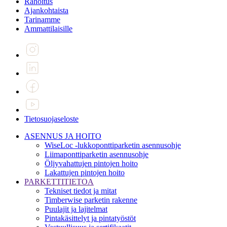
Rahoitus
Ajankohtaista
Tarinamme
Ammattilaisille
Tietosuojaseloste
ASENNUS JA HOITO
WiseLoc -lukkoponttiparketin asennusohje
Liimaponttiparketin asennusohje
Öljyvahattujen pintojen hoito
Lakattujen pintojen hoito
PARKETTITIETOA
Tekniset tiedot ja mitat
Timberwise parketin rakenne
Puulajit ja lajitelmat
Pintakäsittelyt ja pintatyöstöt