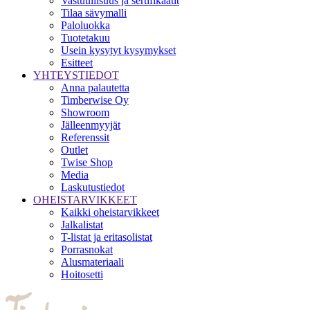
Vastuullisuus ja sertifikaatit
Tilaa sävymalli
Paloluokka
Tuotetakuu
Usein kysytyt kysymykset
Esitteet
YHTEYSTIEDOT
Anna palautetta
Timberwise Oy
Showroom
Jälleenmyyjät
Referenssit
Outlet
Twise Shop
Media
Laskutustiedot
OHEISTARVIKKEET
Kaikki oheistarvikkeet
Jalkalistat
T-listat ja eritasolistat
Porrasnokat
Alusmateriaali
Hoitosetti