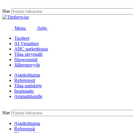
Siirry
sisältöön
Hae
Menu
Sulje
Tuotteet
AI Visualiser
ABC parkettiopas
Tilaa sävymalli
Showroomit
Jälleenmyyjät
Ajankohtaista
Referenssit
Tilaa uutiskirje
Inspiraatio
Ammattilaisille
Hae
Ajankohtaista
Referenssit