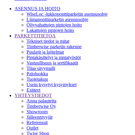
ASENNUS JA HOITO
WiseLoc -lukkoponttiparketin asennusohje
Liimaponttiparketin asennusohje
Öljyvahattujen pintojen hoito
Lakattujen pintojen hoito
PARKETTITIETOA
Tekniset tiedot ja mitat
Timberwise parketin rakenne
Puulajit ja lajitelmat
Pintakäsittelyt ja pintatyöstöt
Vastuullisuus ja sertifikaatit
Tilaa sävymalli
Paloluokka
Tuotetakuu
Usein kysytyt kysymykset
Esitteet
YHTEYSTIEDOT
Anna palautetta
Timberwise Oy
Showroom
Jälleenmyyjät
Referenssit
Outlet
Twise Shop