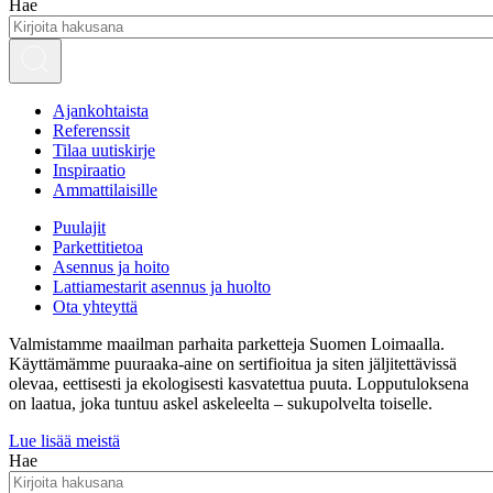
Hae
Ajankohtaista
Referenssit
Tilaa uutiskirje
Inspiraatio
Ammattilaisille
Puulajit
Parkettitietoa
Asennus ja hoito
Lattiamestarit asennus ja huolto
Ota yhteyttä
Valmistamme maailman parhaita parketteja Suomen Loimaalla.
Käyttämämme puuraaka-aine on sertifioitua ja siten jäljitettävissä
olevaa, eettisesti ja ekologisesti kasvatettua puuta. Lopputuloksena
on laatua, joka tuntuu askel askeleelta – sukupolvelta toiselle.
Lue lisää meistä
Hae