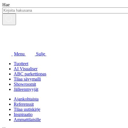
Siirry
Hae
sisältöön
Menu
Sulje
Tuotteet
AI Visualiser
ABC parkettiopas
Tilaa sävymalli
Showroomit
Jälleenmyyjät
Ajankohtaista
Referenssit
Tilaa uutiskirje
Inspiraatio
Ammattilaisille