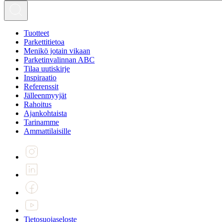
Tuotteet
Parkettitietoa
Menikö jotain vikaan
Parketinvalinnan ABC
Tilaa uutiskirje
Inspiraatio
Referenssit
Jälleenmyyjät
Rahoitus
Ajankohtaista
Tarinamme
Ammattilaisille
Tietosuojaseloste