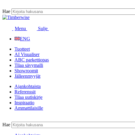
Siirry
sisältöön
Hae
Menu
Sulje
ENG
Tuotteet
AI Visualiser
ABC parkettiopas
Tilaa sävymalli
Showroomit
Jälleenmyyjät
Ajankohtaista
Referenssit
Tilaa uutiskirje
Inspiraatio
Ammattilaisille
Hae