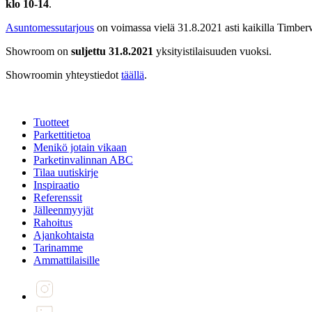
klo 10-14
.
Asuntomessutarjous
on voimassa vielä 31.8.2021 asti kaikilla Timberw
Showroom on
suljettu 31.8.2021
yksityistilaisuuden vuoksi.
Showroomin yhteystiedot
täällä
.
Tuotteet
Parkettitietoa
Menikö jotain vikaan
Parketinvalinnan ABC
Tilaa uutiskirje
Inspiraatio
Referenssit
Jälleenmyyjät
Rahoitus
Ajankohtaista
Tarinamme
Ammattilaisille