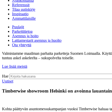
Ajankohtaista
Referenssit
Tilaa uutiskirje
Inspiraatio
Ammattilaisille
Puulajit
Parkettitietoa
Asennus ja hoito
Lattiamestarit asennus ja huolto
Ota yhteyttä
Valmistamme maailman parhaita parketteja Suomen Loimaalla. Käyttämämm
tuntuu askel askeleelta – sukupolvelta toiselle.
Lue lisää meistä
Hae
Uutiset
Timberwise showroom Helsinki on avoinna lauantaina 2
Kohta päättyvän asuntomessukampanjan vuoksi Timberwise haluaa tarj