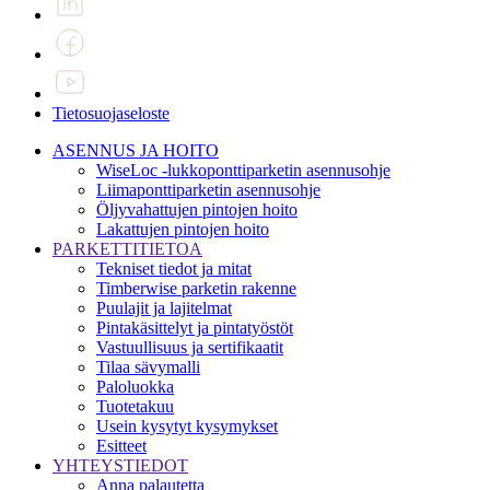
Tietosuojaseloste
ASENNUS JA HOITO
WiseLoc -lukkoponttiparketin asennusohje
Liimaponttiparketin asennusohje
Öljyvahattujen pintojen hoito
Lakattujen pintojen hoito
PARKETTITIETOA
Tekniset tiedot ja mitat
Timberwise parketin rakenne
Puulajit ja lajitelmat
Pintakäsittelyt ja pintatyöstöt
Vastuullisuus ja sertifikaatit
Tilaa sävymalli
Paloluokka
Tuotetakuu
Usein kysytyt kysymykset
Esitteet
YHTEYSTIEDOT
Anna palautetta