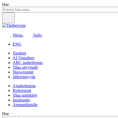
Siirry
Hae
sisältöön
Menu
Sulje
ENG
Tuotteet
AI Visualiser
ABC parkettiopas
Tilaa sävymalli
Showroomit
Jälleenmyyjät
Ajankohtaista
Referenssit
Tilaa uutiskirje
Inspiraatio
Ammattilaisille
Hae