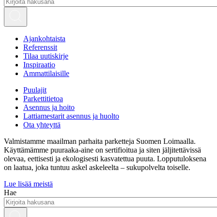
Ajankohtaista
Referenssit
Tilaa uutiskirje
Inspiraatio
Ammattilaisille
Puulajit
Parkettitietoa
Asennus ja hoito
Lattiamestarit asennus ja huolto
Ota yhteyttä
Valmistamme maailman parhaita parketteja Suomen Loimaalla.
Käyttämämme puuraaka-aine on sertifioitua ja siten jäljitettävissä
olevaa, eettisesti ja ekologisesti kasvatettua puuta. Lopputuloksena
on laatua, joka tuntuu askel askeleelta – sukupolvelta toiselle.
Lue lisää meistä
Hae