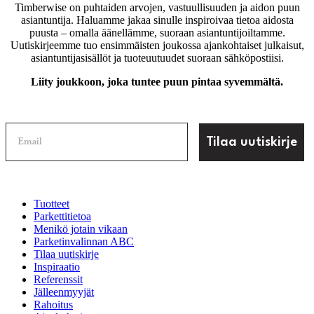
Timberwise on puhtaiden arvojen, vastuullisuuden ja aidon puun
asiantuntija. Haluamme jakaa sinulle inspiroivaa tietoa aidosta
puusta – omalla äänellämme, suoraan asiantuntijoiltamme.
Uutiskirjeemme tuo ensimmäisten joukossa ajankohtaiset julkaisut,
asiantuntijasisällöt ja tuoteuutuudet suoraan sähköpostiisi.
Liity joukkoon, joka tuntee puun pintaa syvemmältä.
Tilaa uutiskirje
Tuotteet
Parkettitietoa
Menikö jotain vikaan
Parketinvalinnan ABC
Tilaa uutiskirje
Inspiraatio
Referenssit
Jälleenmyyjät
Rahoitus