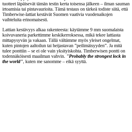
tuotteet läpäisevät tämän testin kerta toisensa jälkeen – ilman sauman
irtoamisia tai pintavaurioita. Tämä testaus on tärkeä todiste siitä, että
Timberwise-lattiat kestävät Suomen vaativia vuodenaikojen
vaihteluita erinomaisesti.
Lattian kestävyys alkaa rakenteesta: käytämme 9 mm suomalaista
koivuvaneria parkettimme keskikerroksessa, mikä tekee lattiasta
mittapysyvän ja vakaan. Tällä vältämme myös yleiset ongelmat,
kuten pintojen aaltoilun tai heijastavan ”peilimäisyyden”. Ja mitä
tulee ponttiin – se ei ole vain yksityiskohta. Timberwisen pontti on
todennäköisesti maailman vahvin.
”
Probably the strongest lock in
the world
”
, kuten me sanomme – eikä syyttä.