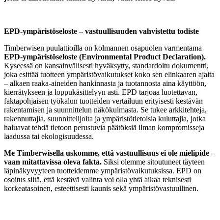
EPD-ympäristöseloste – vastuullisuuden vahvistettu todiste
Timberwisen puulattioilla on kolmannen osapuolen varmentama
EPD-ympäristöseloste (Environmental Product Declaration).
Kyseessä on kansainvälisesti hyväksytty, standardoitu dokumentti,
joka esittää tuotteen ympäristövaikutukset koko sen elinkaaren ajalta
– alkaen raaka-aineiden hankinnasta ja tuotannosta aina käyttöön,
kierrätykseen ja loppukäsittelyyn asti. EPD tarjoaa luotettavan,
faktapohjaisen työkalun tuotteiden vertailuun erityisesti kestävän
rakentamisen ja suunnittelun näkökulmasta. Se tukee arkkitehteja,
rakennuttajia, suunnittelijoita ja ympäristötietoisia kuluttajia, jotka
haluavat tehdä tietoon perustuvia päätöksiä ilman kompromisseja
laadussa tai ekologisuudessa.
Me Timberwisella uskomme, että vastuullisuus ei ole mielipide –
vaan mitattavissa oleva fakta.
Siksi olemme sitoutuneet täyteen
läpinäkyvyyteen tuotteidemme ympäristövaikutuksissa. EPD on
osoitus siitä, että kestävä valinta voi olla yhtä aikaa teknisesti
korkeatasoinen, esteettisesti kaunis sekä ympäristövastuullinen.