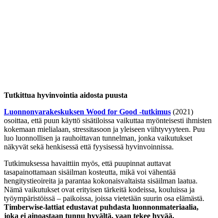
Tutkittua hyvinvointia aidosta puusta
Luonnonvarakeskuksen Wood for Good -tutkimus
(2021)
osoittaa, että puun käyttö sisätiloissa vaikuttaa myönteisesti ihmisten
kokemaan mielialaan, stressitasoon ja yleiseen viihtyvyyteen. Puu
luo luonnollisen ja rauhoittavan tunnelman, jonka vaikutukset
näkyvät sekä henkisessä että fyysisessä hyvinvoinnissa.
Tutkimuksessa havaittiin myös, että puupinnat auttavat
tasapainottamaan sisäilman kosteutta, mikä voi vähentää
hengitystieoireita ja parantaa kokonaisvaltaista sisäilman laatua.
Nämä vaikutukset ovat erityisen tärkeitä kodeissa, kouluissa ja
työympäristöissä – paikoissa, joissa vietetään suurin osa elämästä.
Timberwise-lattiat edustavat puhdasta luonnonmateriaalia,
joka ei ainoastaan tunnu hyvältä, vaan tekee hyvää.