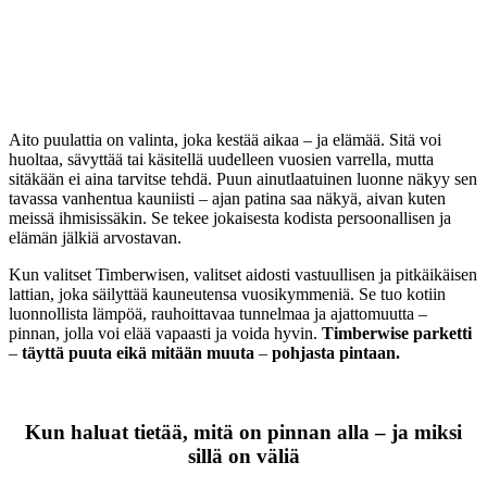
Aito puulattia on valinta, joka kestää aikaa – ja elämää. Sitä voi
huoltaa, sävyttää tai käsitellä uudelleen vuosien varrella, mutta
sitäkään ei aina tarvitse tehdä. Puun ainutlaatuinen luonne näkyy sen
tavassa vanhentua kauniisti – ajan patina saa näkyä, aivan kuten
meissä ihmisissäkin. Se tekee jokaisesta kodista persoonallisen ja
elämän jälkiä arvostavan.
Kun valitset Timberwisen, valitset aidosti vastuullisen ja pitkäikäisen
lattian, joka säilyttää kauneutensa vuosikymmeniä. Se tuo kotiin
luonnollista lämpöä, rauhoittavaa tunnelmaa ja ajattomuutta –
pinnan, jolla voi elää vapaasti ja voida hyvin.
Timberwise parketti
–
täyttä puuta eikä mitään muuta
–
pohjasta pintaan.
Kun haluat tietää, mitä on pinnan alla – ja miksi
sillä on väliä