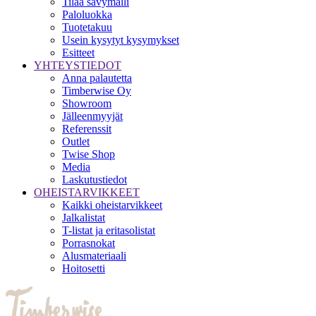
Tilaa sävymalli
Paloluokka
Tuotetakuu
Usein kysytyt kysymykset
Esitteet
YHTEYSTIEDOT
Anna palautetta
Timberwise Oy
Showroom
Jälleenmyyjät
Referenssit
Outlet
Twise Shop
Media
Laskutustiedot
OHEISTARVIKKEET
Kaikki oheistarvikkeet
Jalkalistat
T-listat ja eritasolistat
Porrasnokat
Alusmateriaali
Hoitosetti