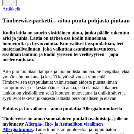
Artikkelit
Timberwise-parketti – aitoa puuta pohjasta pintaan
Kodin lattia on suurin yksittäinen pinta, jonka päälle rakentuu
arki ja juhla. Lattia on tärkeä osa kodin tunnelmaa,
toimivuutta ja hyvinvointia. Kun valitset täyspuulattian, teet
materiaalivalinnan, joka vaikuttaa asumismukavuuteen,
sisäilman laatuun ja kodin yleiseen terveellisyyteen – jopa
mielenrauhaan.
Aito puu tuo tilaan lämpöä ja luonnollista rauhaa. Se hengittää, elää
ympäristön mukana ja kestää käytössä vuosikymmeniä.
Timberwisen täyspuulattiat valmistetaan aidosta puusta ilman
kompromisseja – kestämään sekä aikaa, että elämää. Jokainen
lankku on yksilöllinen sekä luonnon muovaama ja uniikit sävyt ja
syykuviot tekevät jokaisesta lattiasta persoonallisen ja elävän.
Puhdas ja turvallinen – ainoa puulattia Allergiatunnuksella
Timberwise on ainoa suomalainen puulattiavalmistaja, jolle on
myönnetty
Allergia-, Iho- ja Astmaliiton virallinen
Allergiatunnus
.
Tämä tunnus on puolueeton ja riippumaton