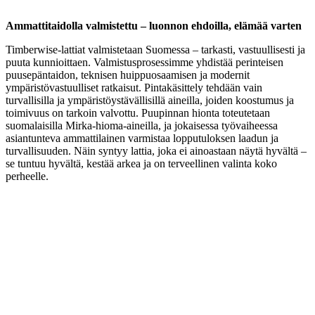
Ammattitaidolla valmistettu – luonnon ehdoilla, elämää varten
Timberwise-lattiat valmistetaan Suomessa – tarkasti, vastuullisesti ja
puuta kunnioittaen. Valmistusprosessimme yhdistää perinteisen
puusepäntaidon, teknisen huippuosaamisen ja modernit
ympäristövastuulliset ratkaisut. Pintakäsittely tehdään vain
turvallisilla ja ympäristöystävällisillä aineilla, joiden koostumus ja
toimivuus on tarkoin valvottu. Puupinnan hionta toteutetaan
suomalaisilla Mirka-hioma-aineilla, ja jokaisessa työvaiheessa
asiantunteva ammattilainen varmistaa lopputuloksen laadun ja
turvallisuuden. Näin syntyy lattia, joka ei ainoastaan näytä hyvältä –
se tuntuu hyvältä, kestää arkea ja on terveellinen valinta koko
perheelle.