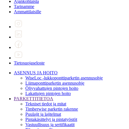
Ajankohtaista
Tarinamme
Ammattilaisille
Tietosuojaseloste
ASENNUS JA HOITO
WiseLoc -lukkoponttiparketin asennusohje
Liimaponttiparketin asennusohje
Öljyvahattujen pintojen hoito
Lakattujen pintojen hoito
PARKETTITIETOA
Tekniset tiedot ja mitat
Timberwise parketin rakenne
Puulajit ja lajitelmat
Pintakäsittelyt ja pintatyöstöt
Vastuullisuus ja sertifikaatit