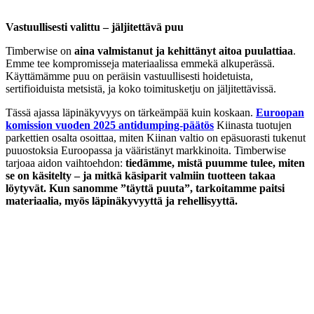
Vastuullisesti valittu – jäljitettävä puu
Timberwise on
aina valmistanut ja kehittänyt aitoa puulattiaa
.
Emme tee kompromisseja materiaalissa emmekä alkuperässä.
Käyttämämme puu on peräisin vastuullisesti hoidetuista,
sertifioiduista metsistä, ja koko toimitusketju on jäljitettävissä.
Tässä ajassa läpinäkyvyys on tärkeämpää kuin koskaan.
Euroopan
komission vuoden 2025 antidumping-päätös
Kiinasta tuotujen
parkettien osalta osoittaa, miten Kiinan valtio on epäsuorasti tukenut
puuostoksia Euroopassa ja vääristänyt markkinoita. Timberwise
tarjoaa aidon vaihtoehdon:
tiedämme, mistä puumme tulee, miten
se on käsitelty – ja mitkä käsiparit valmiin tuotteen takaa
löytyvät. Kun sanomme ”täyttä puuta”, tarkoitamme paitsi
materiaalia, myös läpinäkyvyyttä ja rehellisyyttä.