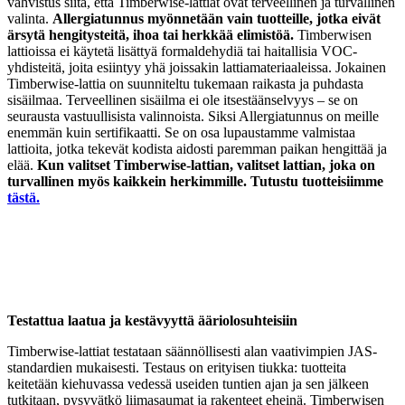
vahvistus siitä, että Timberwise-lattiat ovat terveellinen ja turvallinen
valinta.
Allergiatunnus myönnetään vain tuotteille, jotka eivät
ärsytä hengitysteitä, ihoa tai herkkää elimistöä.
Timberwisen
lattioissa ei käytetä lisättyä formaldehydiä tai haitallisia VOC-
yhdisteitä, joita esiintyy yhä joissakin lattiamateriaaleissa. Jokainen
Timberwise-lattia on suunniteltu tukemaan raikasta ja puhdasta
sisäilmaa. Terveellinen sisäilma ei ole itsestäänselvyys – se on
seurausta vastuullisista valinnoista. Siksi Allergiatunnus on meille
enemmän kuin sertifikaatti. Se on osa lupaustamme valmistaa
lattioita, jotka tekevät kodista aidosti paremman paikan hengittää ja
elää.
Kun valitset Timberwise-lattian, valitset lattian, joka on
turvallinen myös kaikkein herkimmille. Tutustu tuotteisiimme
tästä.
Testattua laatua ja kestävyyttä ääriolosuhteisiin
Timberwise-lattiat testataan säännöllisesti alan vaativimpien JAS-
standardien mukaisesti. Testaus on erityisen tiukka: tuotteita
keitetään kiehuvassa vedessä useiden tuntien ajan ja sen jälkeen
tutkitaan, pysyvätkö liimasaumat ja rakenteet eheinä. Timberwisen