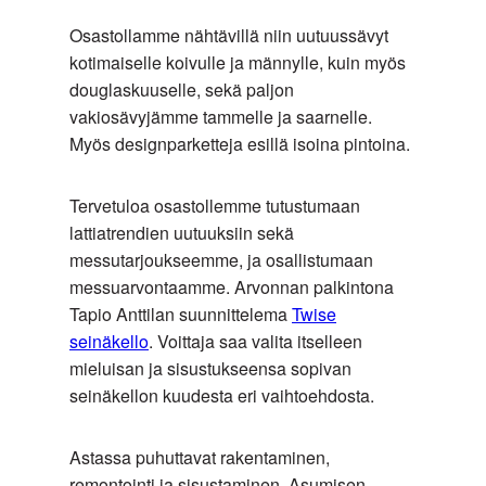
Osastollamme nähtävillä niin uutuussävyt
kotimaiselle koivulle ja männylle, kuin myös
douglaskuuselle, sekä paljon
vakiosävyjämme tammelle ja saarnelle.
Myös designparketteja esillä isoina pintoina.
Tervetuloa osastollemme tutustumaan
lattiatrendien uutuuksiin sekä
messutarjoukseemme, ja osallistumaan
messuarvontaamme. Arvonnan palkintona
Tapio Anttilan suunnittelema
Twise
seinäkello
. Voittaja saa valita itselleen
mieluisan ja sisustukseensa sopivan
seinäkellon kuudesta eri vaihtoehdosta.
Astassa puhuttavat rakentaminen,
remontointi ja sisustaminen. Asumisen