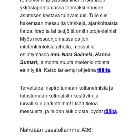
ykköstapahtumassa teemaksi nousee
asumisen kestävä tulevaisuus. Tule siis
hakemaan messuilta vinkkejä, ajankohtaista
tietoa, ideoita tai tekijöitä omiin projekteihisi!
Myös messuohjelmassa paljon
mielenkiintoisia aiheita, messuilla
esiintymässä
mm. Nata Salmela, Hanna
Sumari
, ja monta muuta mielenkiintoista
esiintyjää. Katso tarkempi ohjelma
täältä
.
Tervetuloa inspiroitumaan kotiunelmista ja
tutustumaan kotimaisiin kestäviin ja
turvallisiin parketteihin! Lisää tietoa
messuista, ja niiden aukiolosta löydät
täältä
.
Nähdään osastollamme A36!