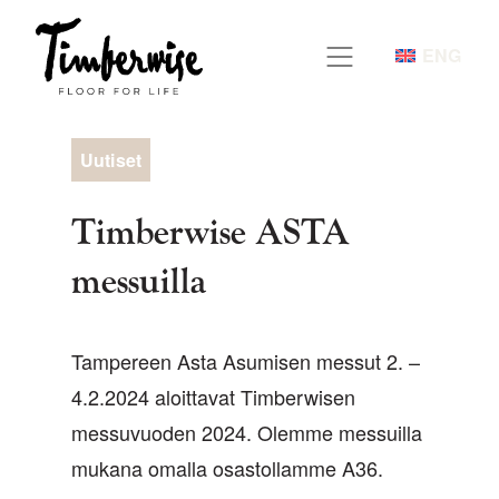
Siirry
sisältöön
ENG
Uutiset
Timberwise ASTA
messuilla
Tampereen Asta Asumisen messut 2. –
4.2.2024 aloittavat Timberwisen
messuvuoden 2024. Olemme messuilla
mukana omalla osastollamme A36.