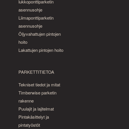
lukkoponttiparketin
asennusohje
Liimaponttiparketin
asennusohje
Öljyvahattujen pintojen
hoito
Lakattujen pintojen hoito
PARKETTITIETOA
Tekniset tiedot ja mitat
Timberwise parketin
rakenne
Puulajit ja lajitelmat
Pintakäsittelyt ja
pintatyöstöt