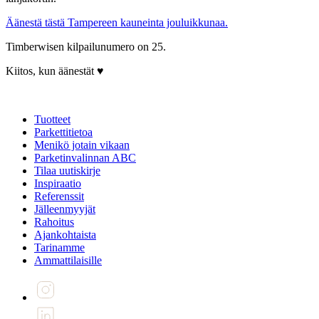
Äänestä tästä Tampereen kauneinta jouluikkunaa.
Timberwisen kilpailunumero on 25.
Kiitos, kun äänestät ♥
Tuotteet
Parkettitietoa
Menikö jotain vikaan
Parketinvalinnan ABC
Tilaa uutiskirje
Inspiraatio
Referenssit
Jälleenmyyjät
Rahoitus
Ajankohtaista
Tarinamme
Ammattilaisille