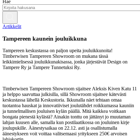
Hae
Artikkelit
Tampereen kaunein jouluikkuna
Tampereen keskustassa on paljon upeita jouluikkunoita!
Timberwisen Tampereen Showroom on mukana tässä
leikkimielisessä jouluikkunakisassa, jonka järjestävät Design on
Tampere Ry ja Tampere Tunnetuksi Ry.
Timberwisen Tampereen Showroom sijaitsee Aleksis Kiven Katu 11
ja helppo saavuttaa julkisilla, sillä Showroom sijaitsee kätevästi
keskustassa lähellä Keskustoria. Ikkunalla näet tehtaan omaa
tuotantoa hauskat ja innovatiiviset joulutähdet roikkumassa kauniin
ja tunnelmallisen jouluisen kylän päällä. Mitä kaikkea voitkaan
bongata pienestä kylästä? Ainakin tonttu on jättänyt jo muutaman
lahjan kuusen alle, samalla kun postilaatikossa on jouluinen kirje
joulupukille. Äänestysaikaa on 22.12. asti ja osallistumalla
äänestykseen voit voittaa valitsemaasi yritykseen 250€ arvoisen
lahjakortin.