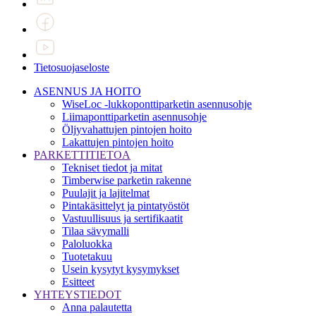
Tietosuojaseloste
ASENNUS JA HOITO
WiseLoc -lukkoponttiparketin asennusohje
Liimaponttiparketin asennusohje
Öljyvahattujen pintojen hoito
Lakattujen pintojen hoito
PARKETTITIETOA
Tekniset tiedot ja mitat
Timberwise parketin rakenne
Puulajit ja lajitelmat
Pintakäsittelyt ja pintatyöstöt
Vastuullisuus ja sertifikaatit
Tilaa sävymalli
Paloluokka
Tuotetakuu
Usein kysytyt kysymykset
Esitteet
YHTEYSTIEDOT
Anna palautetta