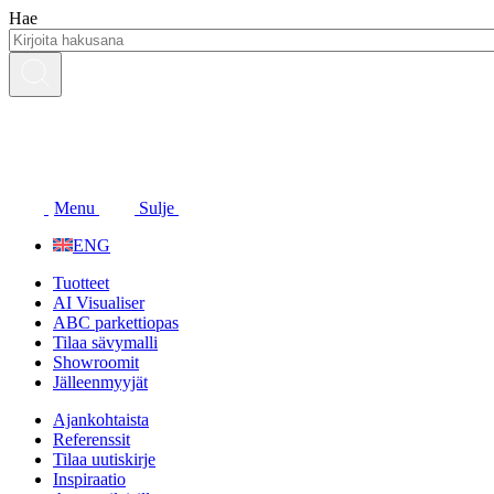
Siirry
Hae
sisältöön
Menu
Sulje
ENG
Tuotteet
AI Visualiser
ABC parkettiopas
Tilaa sävymalli
Showroomit
Jälleenmyyjät
Ajankohtaista
Referenssit
Tilaa uutiskirje
Inspiraatio