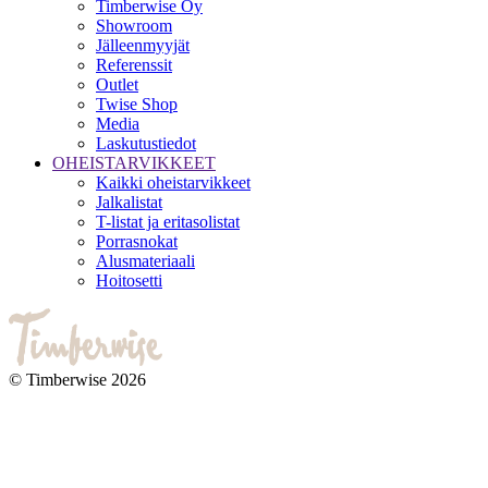
Timberwise Oy
Showroom
Jälleenmyyjät
Referenssit
Outlet
Twise Shop
Media
Laskutustiedot
OHEISTARVIKKEET
Kaikki oheistarvikkeet
Jalkalistat
T-listat ja eritasolistat
Porrasnokat
Alusmateriaali
Hoitosetti
© Timberwise 2026