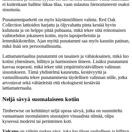
ei kuitenkaan hallitse liikaa tilaa, vaan sulautuu hienostuneesti osaksi
sisustusta.
Punatammiparketti on myös käytännöllinen valinta. Red Oak
Collection lattioiden harjattu ja öljyvahattu pinta kestää hyvin
kulutusta ja on helppo pitää puhtaana, mikä tekee siitä erinomaisen
vaihtoehdon jokaiseen kotiin, myös lapsiperheisiin ja
lemmikkikoteihin. Ajan myötä punatammi saa myös kauniin patinan,
mikä lisää sen persoonallisuutta.
Lattiamateriaalina punatammi on tasainen ja vähäoksainen, mikä luo
kotiisi yhtenäisen, hillityn ja harmonisen ilmeen. Lisäksi punatammi
kasvaa nopeasti, mikä tekee siitä ympäristöystävällisen valinnan
sisustukseen. Tämä yhdistelmä kauneutta, kestävyyttä ja
vastuullisuutta tekee punatammesta täydellisen valinnan niille, jotka
arvostavat sekä vähäeleistä että ekologisesti kestävää
lattiamateriaalia.
Neljä sävyä suomalaiseen kotiin
Timberwise on kehittänyt neljä upeaa sävyä, jotka on suunniteltu
vastaamaan suomalaisten sisustajien visuaalista silmää, olipa
kyseessä moderni tai perinteinen koti.
Volcano
on viileän ruskea sävy, joka luo tilaan rauhallisen ja hillityn