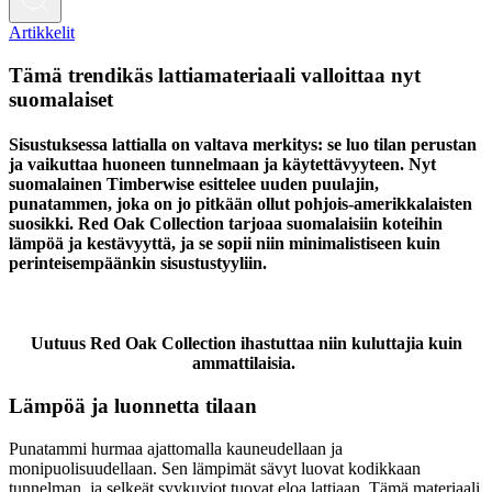
Artikkelit
Tämä trendikäs lattiamateriaali valloittaa nyt
suomalaiset
Sisustuksessa lattialla on valtava merkitys: se luo tilan perustan
ja vaikuttaa huoneen tunnelmaan ja käytettävyyteen. Nyt
suomalainen Timberwise esittelee uuden puulajin,
punatammen, joka on jo pitkään ollut pohjois-amerikkalaisten
suosikki.
Red Oak Collection
tarjoaa suomalaisiin koteihin
lämpöä ja kestävyyttä, ja se sopii niin minimalistiseen kuin
perinteisempäänkin sisustustyyliin.
Uutuus Red Oak Collection ihastuttaa niin kuluttajia kuin
ammattilaisia.
Lämpöä ja luonnetta tilaan
Punatammi hurmaa ajattomalla kauneudellaan ja
monipuolisuudellaan. Sen lämpimät sävyt luovat kodikkaan
tunnelman, ja selkeät syykuviot tuovat eloa lattiaan. Tämä materiaali