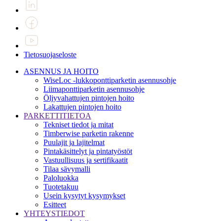
Tietosuojaseloste
ASENNUS JA HOITO
WiseLoc -lukkoponttiparketin asennusohje
Liimaponttiparketin asennusohje
Öljyvahattujen pintojen hoito
Lakattujen pintojen hoito
PARKETTITIETOA
Tekniset tiedot ja mitat
Timberwise parketin rakenne
Puulajit ja lajitelmat
Pintakäsittelyt ja pintatyöstöt
Vastuullisuus ja sertifikaatit
Tilaa sävymalli
Paloluokka
Tuotetakuu
Usein kysytyt kysymykset
Esitteet
YHTEYSTIEDOT