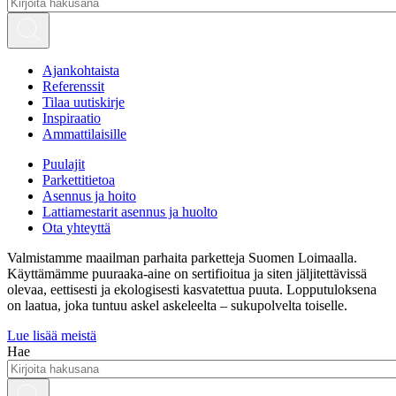
Ajankohtaista
Referenssit
Tilaa uutiskirje
Inspiraatio
Ammattilaisille
Puulajit
Parkettitietoa
Asennus ja hoito
Lattiamestarit asennus ja huolto
Ota yhteyttä
Valmistamme maailman parhaita parketteja Suomen Loimaalla.
Käyttämämme puuraaka-aine on sertifioitua ja siten jäljitettävissä
olevaa, eettisesti ja ekologisesti kasvatettua puuta. Lopputuloksena
on laatua, joka tuntuu askel askeleelta – sukupolvelta toiselle.
Lue lisää meistä
Hae