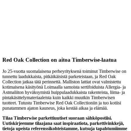
Red Oak Collection on aitoa Timberwise-laatua
Jo 25-vuotta suomalaisena perheyrityksenä toiminut Timberwise on
tunnettu laadukkaista, pitkäikäisistä parketeistaan, ja Red Oak
Collection jatkaa tätä perinnettä. Malliston lattiat ovat valmistettu
kotimaisena käsityönä Loimaalla samoista sertifoiduista Allergia- ja
Astmaliiton hyväksymistä huippulaadukkaista rakenteista, liima- ja
pintakäsittelymateriaaleista kuin kaikki muutkin Timberwisen
tuotteet. Tutustu Timberwise Red Oak Collectioniin ja tuo kotiisi
punatammen ajaton kauneus, joka kestää aikaa ja elämää.
Tilaa Timberwise parkettiuutiset suoraan sähköpostiisi.
Uutiskirjeemme tilaajana saat inspiraatiota, parkettivinkkejä,
tietoja upeista referenssikohteistamme, kutsuja tapahtumiimme