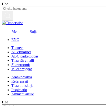
Siirry
Hae
sisältöön
Menu
Sulje
ENG
Tuotteet
AI Visualiser
ABC parkettiopas
Tilaa sävymalli
Showroomit
Jälleenmyyjät
Ajankohtaista
Referenssit
Tilaa uutiskirje
Inspiraatio
Ammattilaisille
Hae