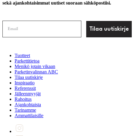
sekä ajankohtaisimmat uutiset suoraan sähköpostiisi.
Tilaa uutiskirje
Tuotteet
Parkettitietoa
Menikö jotain vikaan
Parketinvalinnan ABC
Tilaa uutiskirje
Inspiraatio
Referenssit
Jälleenmyyjät
Rahoitus
Ajankohtaista
Tarinamme
Ammattilaisille