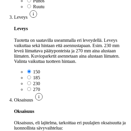
Punos
Ruutu
Leveys
Leveys
Tuotetta on saatavilla useammalla eri leveydellä. Leveys
vaikuttaa sekä hintaan että asennustapaan. Esim. 230 mm
leveä liimattava päätyponteista ja 270 mm aina alustaan
liimaten. Kuvioparketit asennetaan aina alustaan liimaten.
Valinta vaikuttaa tuotteen hintaan.
150
185
230
270
Oksaisuus
Oksaisuus
Oksaisuus, eli lajitelma, tarkoittaa eri puulajien oksaisuutta ja
luonnollista sävyvaihtelua: