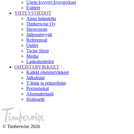
Usein kysytyt kysymykset
Esitteet
YHTEYSTIEDOT
Anna palautetta
Timberwise Oy
Showroom
Jälleenmyyjät
Referenssit
Outlet
Twise Shop
Media
Laskutustiedot
OHEISTARVIKKEET
Kaikki oheistarvikkeet
Jalkalistat
T-listat ja eritasolistat
Porrasnokat
Alusmateriaali
Hoitosetti
© Timberwise 2026