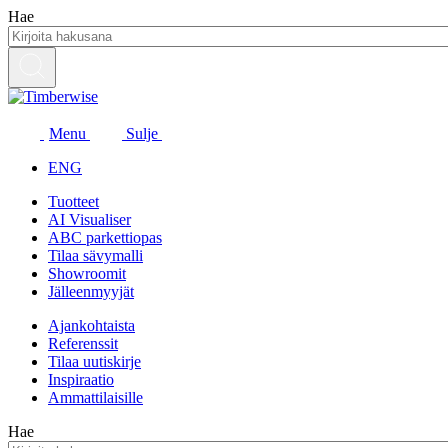
Siirry
Hae
sisältöön
Menu
Sulje
ENG
Tuotteet
AI Visualiser
ABC parkettiopas
Tilaa sävymalli
Showroomit
Jälleenmyyjät
Ajankohtaista
Referenssit
Tilaa uutiskirje
Inspiraatio
Ammattilaisille
Hae