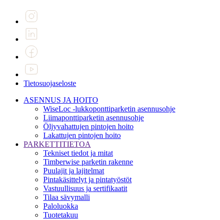
Tietosuojaseloste
ASENNUS JA HOITO
WiseLoc -lukkoponttiparketin asennusohje
Liimaponttiparketin asennusohje
Öljyvahattujen pintojen hoito
Lakattujen pintojen hoito
PARKETTITIETOA
Tekniset tiedot ja mitat
Timberwise parketin rakenne
Puulajit ja lajitelmat
Pintakäsittelyt ja pintatyöstöt
Vastuullisuus ja sertifikaatit
Tilaa sävymalli
Paloluokka
Tuotetakuu