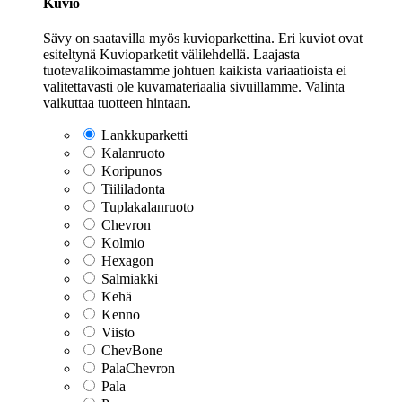
Kuvio
Sävy on saatavilla myös kuvioparkettina. Eri kuviot ovat
esiteltynä Kuvioparketit välilehdellä. Laajasta
tuotevalikoimastamme johtuen kaikista variaatioista ei
valitettavasti ole kuvamateriaalia sivuillamme. Valinta
vaikuttaa tuotteen hintaan.
Lankkuparketti
Kalanruoto
Koripunos
Tiililadonta
Tuplakalanruoto
Chevron
Kolmio
Hexagon
Salmiakki
Kehä
Kenno
Viisto
ChevBone
PalaChevron
Pala