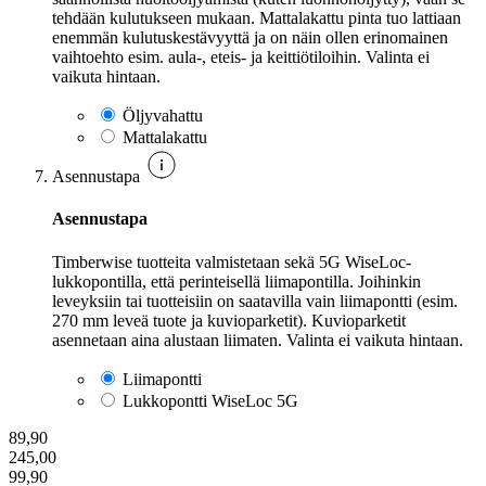
tehdään kulutukseen mukaan. Mattalakattu pinta tuo lattiaan
enemmän kulutuskestävyyttä ja on näin ollen erinomainen
vaihtoehto esim. aula-, eteis- ja keittiötiloihin. Valinta ei
vaikuta hintaan.
Öljyvahattu
Mattalakattu
Asennustapa
Asennustapa
Timberwise tuotteita valmistetaan sekä 5G WiseLoc-
lukkopontilla, että perinteisellä liimapontilla. Joihinkin
leveyksiin tai tuotteisiin on saatavilla vain liimapontti (esim.
270 mm leveä tuote ja kuvioparketit). Kuvioparketit
asennetaan aina alustaan liimaten. Valinta ei vaikuta hintaan.
Liimapontti
Lukkopontti WiseLoc 5G
89,90
245,00
99,90