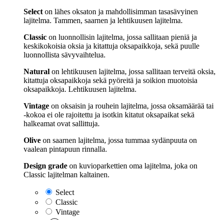
Select
on lähes oksaton ja mahdollisimman tasasävyinen
lajitelma. Tammen, saarnen ja lehtikuusen lajitelma.
Classic
on luonnollisin lajitelma, jossa sallitaan pieniä ja
keskikokoisia oksia ja kitattuja oksapaikkoja, sekä puulle
luonnollista sävyvaihtelua.
Natural
on lehtikuusen lajitelma, jossa sallitaan terveitä oksia,
kitattuja oksapaikkoja sekä pyöreitä ja soikion muotoisia
oksapaikkoja. Lehtikuusen lajitelma.
Vintage
on oksaisin ja rouhein lajitelma, jossa oksamäärää tai
-kokoa ei ole rajoitettu ja isotkin kitatut oksapaikat sekä
halkeamat ovat sallittuja.
Olive
on saarnen lajitelma, jossa tummaa sydänpuuta on
vaalean pintapuun rinnalla.
Design grade
on kuvioparkettien oma lajitelma, joka on
Classic lajitelman kaltainen.
Select
Classic
Vintage