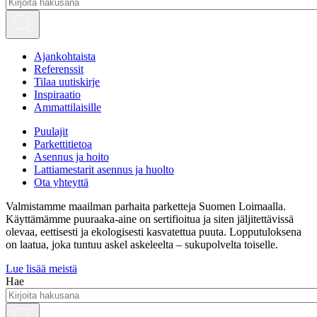
Ajankohtaista
Referenssit
Tilaa uutiskirje
Inspiraatio
Ammattilaisille
Puulajit
Parkettitietoa
Asennus ja hoito
Lattiamestarit asennus ja huolto
Ota yhteyttä
Valmistamme maailman parhaita parketteja Suomen Loimaalla.
Käyttämämme puuraaka-aine on sertifioitua ja siten jäljitettävissä
olevaa, eettisesti ja ekologisesti kasvatettua puuta. Lopputuloksena
on laatua, joka tuntuu askel askeleelta – sukupolvelta toiselle.
Lue lisää meistä
Hae