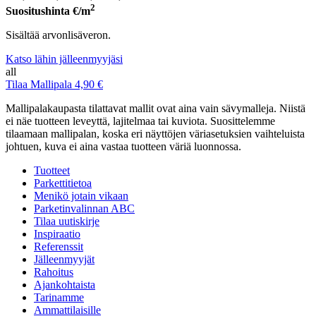
2
Suositushinta
€/m
Sisältää arvonlisäveron.
Katso lähin jälleenmyyjäsi
all
Tilaa Mallipala 4,90 €
Mallipalakaupasta tilattavat mallit ovat aina vain sävymalleja. Niistä
ei näe tuotteen leveyttä, lajitelmaa tai kuviota. Suosittelemme
tilaamaan mallipalan, koska eri näyttöjen väriasetuksien vaihteluista
johtuen, kuva ei aina vastaa tuotteen väriä luonnossa.
Tuotteet
Parkettitietoa
Menikö jotain vikaan
Parketinvalinnan ABC
Tilaa uutiskirje
Inspiraatio
Referenssit
Jälleenmyyjät
Rahoitus
Ajankohtaista
Tarinamme
Ammattilaisille