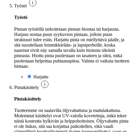
Työstö
Työstö
Pinnan työstöllä tarkoitetaan pinnan hiontaa tai harjausta.
Harjaus nostaa puun syykuvion pintaan, jolloin puun
struktuuri tulee esiin. Harjattu pinta on miellyttävä jalalle, ja
sitä suositellaan lemmikkieläin- ja lapsiperheille, koska
naarmut eivät näy samalla tavalla kuin hiotusta sileästä
pinnasta. Hiottu pinta puolestaan on tasainen ja sileä, mikä
puolestaan helpottaa puhtaanapitoa. Valinta ei vaikuta tuotteen
hintaan.
Harjattu
Pintakäsittely
Pintakäsittely
Tuotteemme on saatavilla öljyvahattuna ja mattalakattuna.
Molemmat käsittelyt ovat UV-valolla kovetettuja, mikä tekee
niistä kosteutta hylkivän ja helppohoitoisen. Öljyvahattu pinta
ei ole liukas, sitä saa korjattua paikoitellen, eikä vaadi
säännöllistä huoltoöljyämistä (kuten luonnonöljytty), vaan se