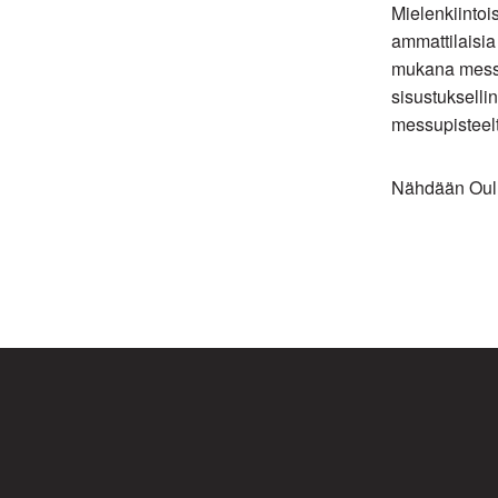
Mielenkiintoi
ammattilaisia
mukana messu
sisustukselli
messupisteel
Nähdään Oul