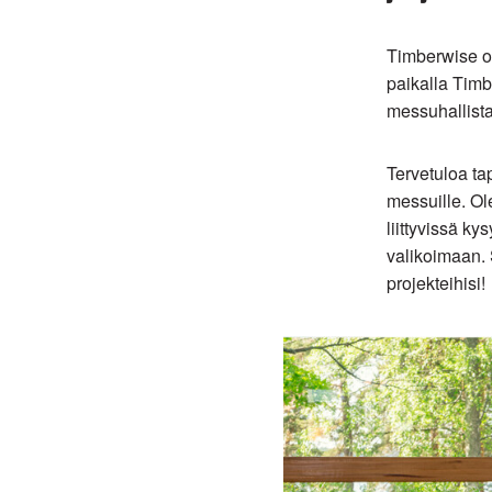
Timberwise 
paikalla Tim
messuhallist
Tervetuloa ta
messuille. Ol
liittyvissä 
valikoimaan. S
projekteihisi!