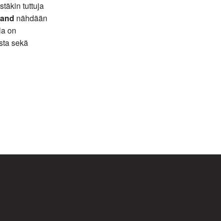
täkin tuttuja
rand
nähdään
la on
sta sekä