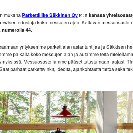
on mukana
Parkettiliike Säkkinen Oy
:n kanssa yhteisosast
berwisen edustaja koko messujen ajan. Kattavan messuosaston 
a
numerolla 44.
paamaan yrityksemme parkettialan asiantuntijaa ja Säkkisen he
emme paikalla koko messujen ajan ja autamme teitä mielellämm
kysymyksissä. Messuosastollamme pääset tutustumaan laajasti T
aat parhaat parkettivinkit, ideoita, ajankohtaista tietoa sekä tek