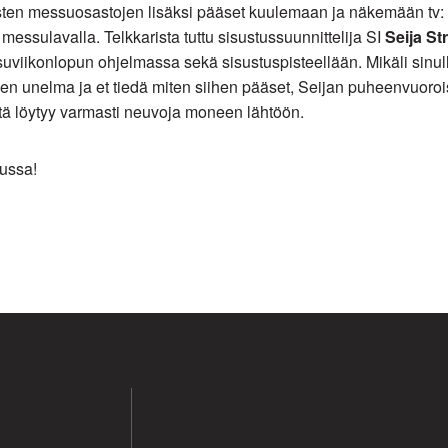
sten messuosastojen lisäksi pääset kuulemaan ja näkemään tv: s
 messulavalla. Telkkarista tuttu sisustussuunnittelija SI
Seija St
viikonlopun ohjelmassa sekä sisustuspisteellään. Mikäli sinul
nen unelma ja et tiedä miten siihen pääset, Seijan puheenvuoroi
tä löytyy varmasti neuvoja moneen lähtöön.
ussa!