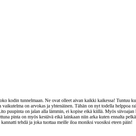
t koko kodin tunnelmaan. Ne ovat olleet aivan kaikki kaikessa! Tuntuu ku
sa vaikutelma on arvokas ja yhtenäinen. Tähän on nyt todella helppoa ra
ito puupinta on jalan alla lämmin, ei kopise eikä kiillä. Myös siivoajan 
ttuna pinta on myös kestävä eikä lainkaan niin arka kuten ennalta pelkäs
annatti tehdä ja joka tuottaa meille iloa moniksi vuosiksi eteen päin!