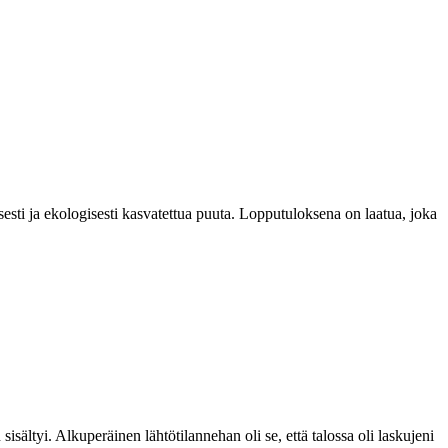
esti ja ekologisesti kasvatettua puuta. Lopputuloksena on laatua, joka
isältyi. Alkuperäinen lähtötilannehan oli se, että talossa oli laskujeni