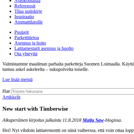
Ajankohtaista
Referenssit
Tilaa uutiskirje
Inspiraatio
Ammattilaisille
Puulajit
Parkettitietoa
Asennus ja hoito
Lattiamestarit asennus ja huolto
Ota yhteyttä
Valmistamme maailman parhaita parketteja Suomen Loimaalla. Käyttämämm
tuntuu askel askeleelta – sukupolvelta toiselle.
Lue lisää meistä
Hae
Artikkelit
New start with Timberwise
Alkuperäinen kirjoitus julkaistu 11.8.2018
Maiju Saw
-blogissa.
Hei! Nyt vihdoin lattiaremontti on siinä vaiheessa, että voin ottaa lopp