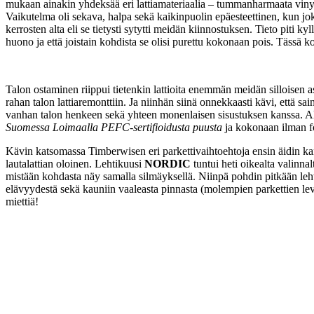
mukaan ainakin yhdeksää eri lattiamateriaalia – tummanharmaata vinyyli
Vaikutelma oli sekava, halpa sekä kaikinpuolin epäesteettinen, kun joka 
kerrosten alta eli se tietysti sytytti meidän kiinnostuksen. Tieto piti 
huono ja että joistain kohdista se olisi purettu kokonaan pois. Tässä k
Talon ostaminen riippui tietenkin lattioita enemmän meidän silloisen 
rahan talon lattiaremonttiin. Ja niinhän siinä onnekkaasti kävi, että sai
vanhan talon henkeen sekä yhteen monenlaisen sisustuksen kanssa. Al
Suomessa Loimaalla PEFC-sertifioidusta puusta
ja kokonaan ilman fo
Kävin katsomassa Timberwisen eri parkettivaihtoehtoja ensin äidin ka
lautalattian oloinen. Lehtikuusi
NORDIC
tuntui heti oikealta valinna
mistään kohdasta näy samalla silmäyksellä. Niinpä pohdin pitkään le
elävyydestä sekä kauniin vaaleasta pinnasta (molempien parkettien l
miettiä!