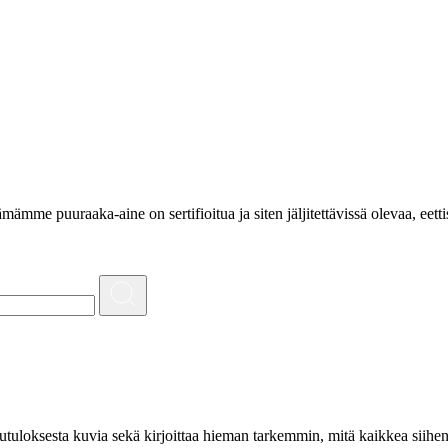
e puuraaka-aine on sertifioitua ja siten jäljitettävissä olevaa, eettis
utuloksesta kuvia sekä kirjoittaa hieman tarkemmin, mitä kaikkea siihen s