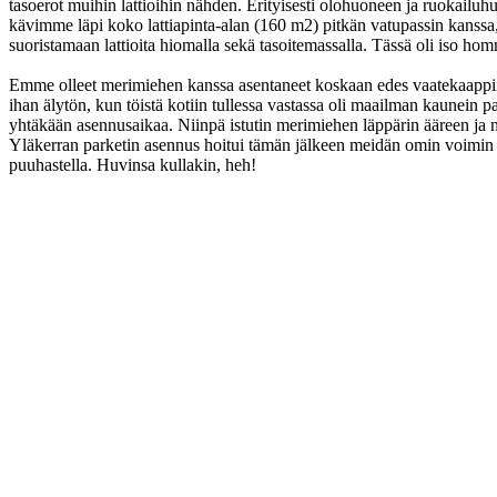
tasoerot muihin lattioihin nähden. Erityisesti olohuoneen ja ruokailuhu
kävimme läpi koko lattiapinta-alan (160 m2) pitkän vatupassin kanssa,
suoristamaan lattioita hiomalla sekä tasoitemassalla. Tässä oli iso 
Emme olleet merimiehen kanssa asentaneet koskaan edes vaatekaappiin l
ihan älytön, kun töistä kotiin tullessa vastassa oli maailman kaunein par
yhtäkään asennusaikaa. Niinpä istutin merimiehen läppärin ääreen ja
Yläkerran parketin asennus hoitui tämän jälkeen meidän omin voimin n
puuhastella. Huvinsa kullakin, heh!