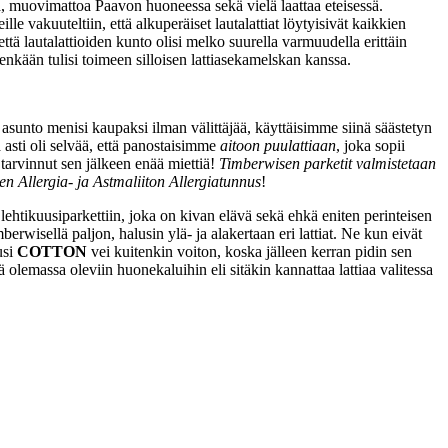
sa, muovimattoa Paavon huoneessa sekä vielä laattaa eteisessä.
e vakuuteltiin, että alkuperäiset lautalattiat löytyisivät kaikkien
että lautalattioiden kunto olisi melko suurella varmuudella erittäin
enkään tulisi toimeen silloisen lattiasekamelskan kanssa.
asunto menisi kaupaksi ilman välittäjää, käyttäisimme siinä säästetyn
a asti oli selvää, että panostaisimme
aitoon puulattiaan
, joka sopii
tarvinnut sen jälkeen enää miettiä!
Timberwisen parketit valmistetaan
n Allergia- ja Astmaliiton Allergiatunnus
!
htikuusiparkettiin, joka on kivan elävä sekä ehkä eniten perinteisen
rwisellä paljon, halusin ylä- ja alakertaan eri lattiat. Ne kun eivät
usi
COTTON
vei kuitenkin voiton, koska jälleen kerran pidin sen
massa oleviin huonekaluihin eli sitäkin kannattaa lattiaa valitessa