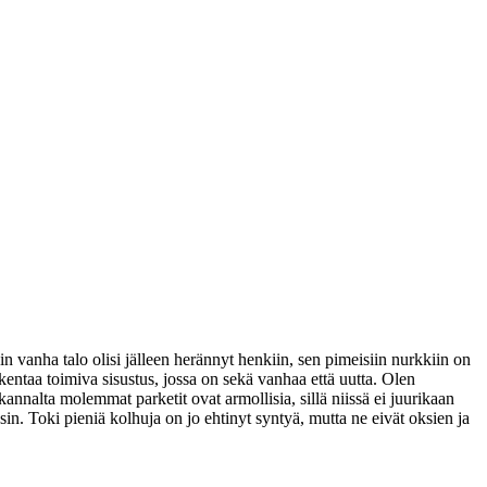
in vanha talo olisi jälleen herännyt henkiin, sen pimeisiin nurkkiin on
kentaa toimiva sisustus, jossa on sekä vanhaa että uutta. Olen
kannalta molemmat parketit ovat armollisia, sillä niissä ei juurikaan
in. Toki pieniä kolhuja on jo ehtinyt syntyä, mutta ne eivät oksien ja