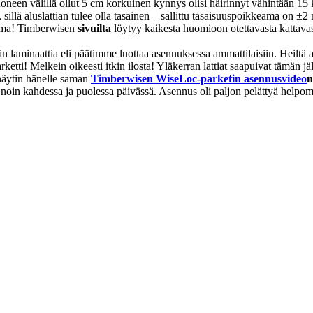
oneen välillä ollut 5 cm korkuinen kynnys olisi häirinnyt vähintään 15 ke
 sillä aluslattian tulee olla tasainen – sallittu tasaisuuspoikkeama on 
homma! Timberwisen
sivuilta
löytyy kaikesta huomioon otettavasta kattavast
aminaattia eli päätimme luottaa asennuksessa ammattilaisiin. Heiltä al
ketti! Melkein oikeesti itkin ilosta! Yläkerran lattiat saapuivat tämän jäl
 näytin hänelle saman
Timberwisen WiseLoc-parketin asennusvideo
n
oin kahdessa ja puolessa päivässä. Asennus oli paljon pelättyä helpomp