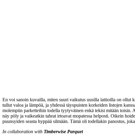
En voi sanoin kuvailla, miten suuri vaikutus uusilla lattioilla on ollu
tullut valoa ja lämpöä, ja yhdessä täyspuisten korkeiden listojen kans
molempiin parketteihin todella tyytyväinen enkä tekisi mitään toisin. A
näy pöly ja vaikeatkin tahrat irtoavat mopatessa helposti. Oikein hoide
puunsyiden seasta hyppää silmään. Tämä oli todellakin panostus, joka k
In collaboration with
Timberwise Parquet