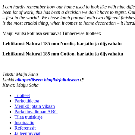
I can hardly remember how our home used to look like with nine differ
been lot of work, this has been a decision we don´t have to regret.
– first in the world! We chose larch parquet with two different finishe
is the most crucial thing, when it comes to home decoration – it literal
Maiju valitsi kotiinsa seuraavat Timberwise-tuotteet:
Lehtikuusi Natural 185 mm Nordic, harjattu ja öljyvahatu
Lehtikuusi Natural 185 mm Cotton, harjattu ja öljyvahattu
Teksti: Maiju Saha
Linkki
alkuperäiseen blogikirjoitukseen
Kuvat: Maiju Saha
Tuotteet
Parkettitietoa
Menikö jotain vikaan
Parketinvalinnan ABC
Tilaa uutiskirje
Inspiraatio
Referenssit
Jälleenmyyjät