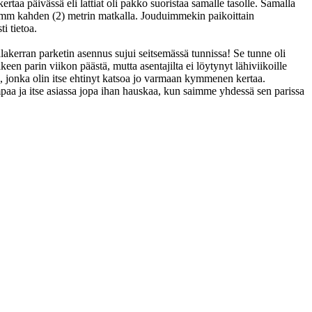
rtaa päivässä eli lattiat oli pakko suoristaa samalle tasolle. Samalla
±2 mm kahden (2) metrin matkalla. Jouduimmekin paikoittain
i tietoa.
akerran parketin asennus sujui seitsemässä tunnissa! Se tunne oli
keen parin viikon päästä, mutta asentajilta ei löytynyt lähiviikoille
, jonka olin itse ehtinyt katsoa jo varmaan kymmenen kertaa.
aa ja itse asiassa jopa ihan hauskaa, kun saimme yhdessä sen parissa