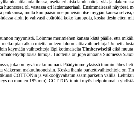
laminaattia aulatiloissa, useita erilaisia laminaatteja ylä- ja alakerras
huoneessa oli vastassa eri lattiamateriaali. Ensimmäisessä näytössä meill
kyllä paikkansa, mutta kun pääsimme puheisiin itse myyjän kanssa selvisi, 
ohdassa aloin jo vahvasti epäröidä koko kauppoja, koska tiesin etten mit
asunnon myynnistä. Löimme merimiehen kanssa kättä päälle, että mikäli 
n melko pian alkaa miettiä uuteen taloon lattiavaihtoehtoja! Jo heti alust
oin käymään vaihtoehtoja läpi kotimaiselta
Timberwiseltä
eikä muuta 
rmaldehydipitoisia liimoja. Tuotteilla on jopa ainoana Suomessa
Suome
nssa, joka on hyvä makutuomari. Päädyimme yksissä tuumin lähes heti le
lta yläkerran makuuhuoneisiin. Koska ihania parkettivaihtoehtoja on Timbe
htikuusi COTTONin ja valkoöljyvahatun saarniparketin välillä. Lehtiku
eveys on muuten 185 mm). COTTON tuntui myös helpoimmalta yhdistää ole