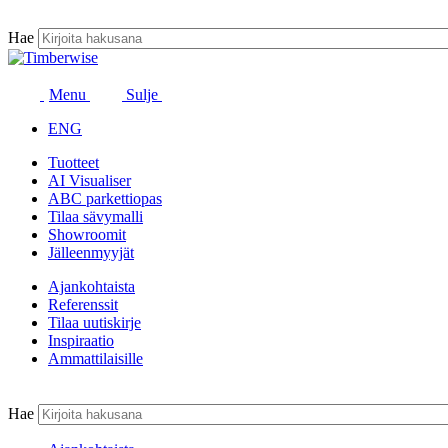
Siirry
sisältöön
Hae
Menu
Sulje
ENG
Tuotteet
AI Visualiser
ABC parkettiopas
Tilaa sävymalli
Showroomit
Jälleenmyyjät
Ajankohtaista
Referenssit
Tilaa uutiskirje
Inspiraatio
Ammattilaisille
Hae