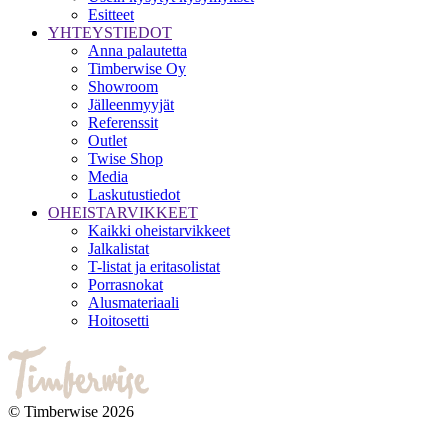
Esitteet
YHTEYSTIEDOT
Anna palautetta
Timberwise Oy
Showroom
Jälleenmyyjät
Referenssit
Outlet
Twise Shop
Media
Laskutustiedot
OHEISTARVIKKEET
Kaikki oheistarvikkeet
Jalkalistat
T-listat ja eritasolistat
Porrasnokat
Alusmateriaali
Hoitosetti
© Timberwise 2026