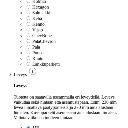
Kolmio
Hexagon
Salmiakki
Kehä
Kenno
Viisto
ChevBone
PalaChevron
Pala
Punos
Ruutu
Lankkuparketti
Leveys
Leveys
Tuotetta on saatavilla useammalla eri leveydellä. Leveys
vaikuttaa sekä hintaan että asennustapaan. Esim. 230 mm
leveä liimattava päätyponteista ja 270 mm aina alustaan
liimaten. Kuvioparketit asennetaan aina alustaan liimaten.
Valinta vaikuttaa tuotteen hintaan.
150