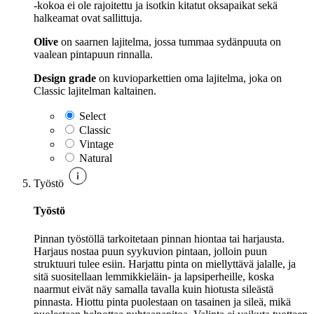
-kokoa ei ole rajoitettu ja isotkin kitatut oksapaikat sekä
halkeamat ovat sallittuja.
Olive
on saarnen lajitelma, jossa tummaa sydänpuuta on
vaalean pintapuun rinnalla.
Design grade
on kuvioparkettien oma lajitelma, joka on
Classic lajitelman kaltainen.
Select
Classic
Vintage
Natural
Työstö
Työstö
Pinnan työstöllä tarkoitetaan pinnan hiontaa tai harjausta.
Harjaus nostaa puun syykuvion pintaan, jolloin puun
struktuuri tulee esiin. Harjattu pinta on miellyttävä jalalle, ja
sitä suositellaan lemmikkieläin- ja lapsiperheille, koska
naarmut eivät näy samalla tavalla kuin hiotusta sileästä
pinnasta. Hiottu pinta puolestaan on tasainen ja sileä, mikä