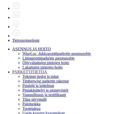
Tietosuojaseloste
ASENNUS JA HOITO
WiseLoc -lukkoponttiparketin asennusohje
Liimaponttiparketin asennusohje
Öljyvahattujen pintojen hoito
Lakattujen pintojen hoito
PARKETTITIETOA
Tekniset tiedot ja mitat
Timberwise parketin rakenne
Puulajit ja lajitelmat
Pintakäsittelyt ja pintatyöstöt
Vastuullisuus ja sertifikaatit
Tilaa sävymalli
Paloluokka
Tuotetakuu
Usein kysytyt kysymykset