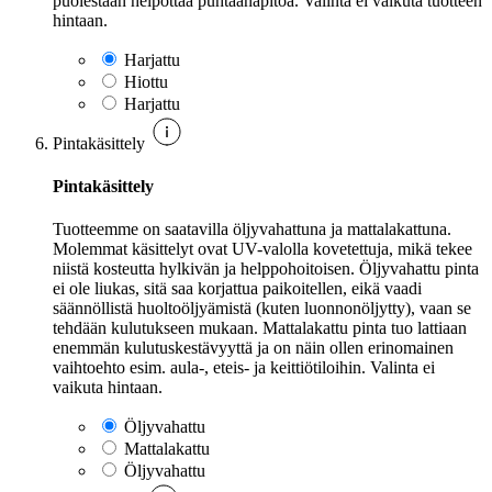
puolestaan helpottaa puhtaanapitoa. Valinta ei vaikuta tuotteen
hintaan.
Harjattu
Hiottu
Harjattu
Pintakäsittely
Pintakäsittely
Tuotteemme on saatavilla öljyvahattuna ja mattalakattuna.
Molemmat käsittelyt ovat UV-valolla kovetettuja, mikä tekee
niistä kosteutta hylkivän ja helppohoitoisen. Öljyvahattu pinta
ei ole liukas, sitä saa korjattua paikoitellen, eikä vaadi
säännöllistä huoltoöljyämistä (kuten luonnonöljytty), vaan se
tehdään kulutukseen mukaan. Mattalakattu pinta tuo lattiaan
enemmän kulutuskestävyyttä ja on näin ollen erinomainen
vaihtoehto esim. aula-, eteis- ja keittiötiloihin. Valinta ei
vaikuta hintaan.
Öljyvahattu
Mattalakattu
Öljyvahattu