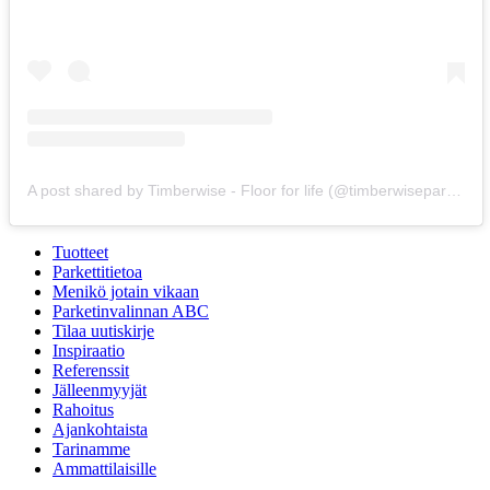
A post shared by Timberwise - Floor for life (@timberwiseparquet)
Tuotteet
Parkettitietoa
Menikö jotain vikaan
Parketinvalinnan ABC
Tilaa uutiskirje
Inspiraatio
Referenssit
Jälleenmyyjät
Rahoitus
Ajankohtaista
Tarinamme
Ammattilaisille