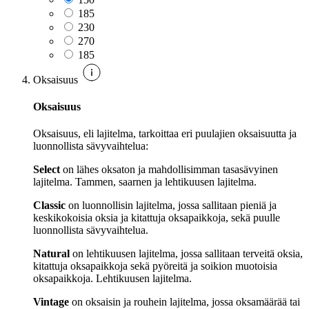
185
230
270
185
Oksaisuus
Oksaisuus
Oksaisuus, eli lajitelma, tarkoittaa eri puulajien oksaisuutta ja
luonnollista sävyvaihtelua:
Select
on lähes oksaton ja mahdollisimman tasasävyinen
lajitelma. Tammen, saarnen ja lehtikuusen lajitelma.
Classic
on luonnollisin lajitelma, jossa sallitaan pieniä ja
keskikokoisia oksia ja kitattuja oksapaikkoja, sekä puulle
luonnollista sävyvaihtelua.
Natural
on lehtikuusen lajitelma, jossa sallitaan terveitä oksia,
kitattuja oksapaikkoja sekä pyöreitä ja soikion muotoisia
oksapaikkoja. Lehtikuusen lajitelma.
Vintage
on oksaisin ja rouhein lajitelma, jossa oksamäärää tai