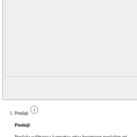
Puulaji
Puulaji
Puulajia valittaessa kannattaa ottaa huomioon puulajien eri