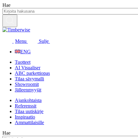
Siirry
Hae
sisältöön
Menu
Sulje
ENG
Tuotteet
AI Visualiser
ABC parkettiopas
Tilaa sävymalli
Showroomit
Jälleenmyyjät
Ajankohtaista
Referenssit
Tilaa uutiskirje
Inspiraatio
Ammattilaisille
Hae