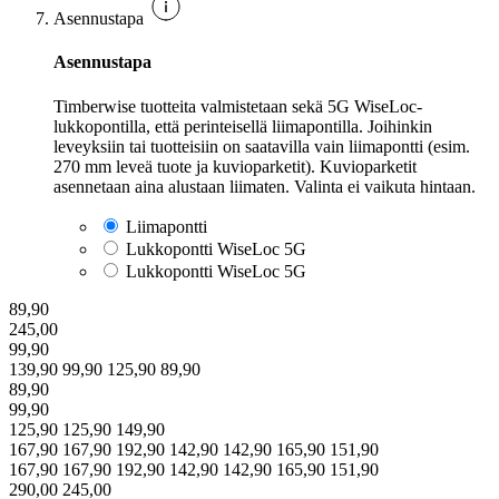
Asennustapa
Asennustapa
Timberwise tuotteita valmistetaan sekä 5G WiseLoc-
lukkopontilla, että perinteisellä liimapontilla. Joihinkin
leveyksiin tai tuotteisiin on saatavilla vain liimapontti (esim.
270 mm leveä tuote ja kuvioparketit). Kuvioparketit
asennetaan aina alustaan liimaten. Valinta ei vaikuta hintaan.
Liimapontti
Lukkopontti WiseLoc 5G
Lukkopontti WiseLoc 5G
89,90
245,00
99,90
139,90
99,90
125,90
89,90
89,90
99,90
125,90
125,90
149,90
167,90
167,90
192,90
142,90
142,90
165,90
151,90
167,90
167,90
192,90
142,90
142,90
165,90
151,90
290,00
245,00