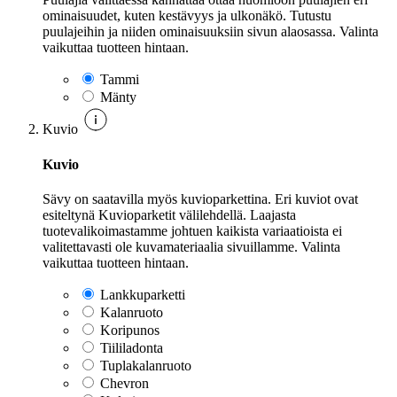
ominaisuudet, kuten kestävyys ja ulkonäkö. Tutustu
puulajeihin ja niiden ominaisuuksiin sivun alaosassa. Valinta
vaikuttaa tuotteen hintaan.
Tammi
Mänty
Kuvio
Kuvio
Sävy on saatavilla myös kuvioparkettina. Eri kuviot ovat
esiteltynä Kuvioparketit välilehdellä. Laajasta
tuotevalikoimastamme johtuen kaikista variaatioista ei
valitettavasti ole kuvamateriaalia sivuillamme. Valinta
vaikuttaa tuotteen hintaan.
Lankkuparketti
Kalanruoto
Koripunos
Tiililadonta
Tuplakalanruoto
Chevron