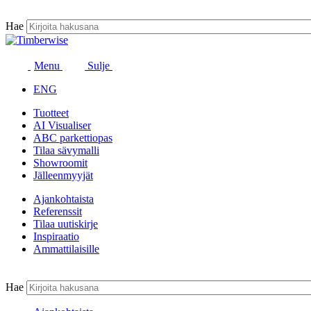
Siirry
sisältöön
Hae
Menu
Sulje
ENG
Tuotteet
AI Visualiser
ABC parkettiopas
Tilaa sävymalli
Showroomit
Jälleenmyyjät
Ajankohtaista
Referenssit
Tilaa uutiskirje
Inspiraatio
Ammattilaisille
Hae