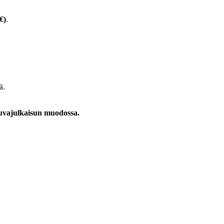
€)
.
ä.
kuvajulkaisun muodossa.