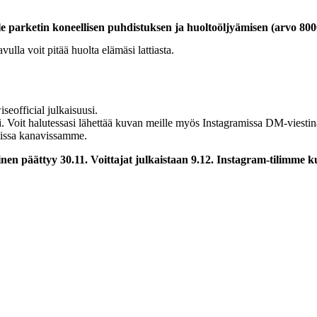
 parketin koneellisen puhdistuksen ja huoltoöljyämisen (arvo 800
lla voit pitää huolta elämäsi lattiasta.
eofficial julkaisuusi.
esi. Voit halutessasi lähettää kuvan meille myös Instagramissa DM-viestin
omissa kanavissamme.
en päättyy 30.11. Voittajat julkaistaan 9.12. Instagram-tilimme 