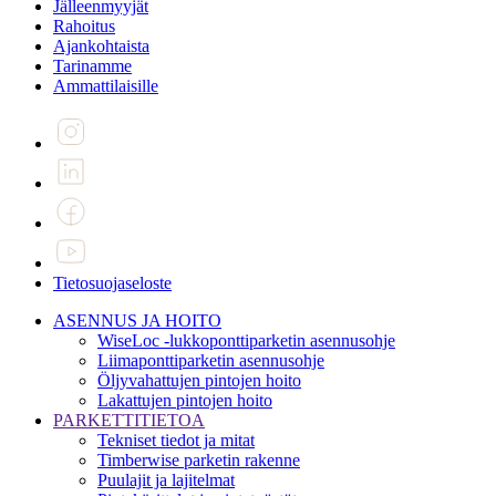
Jälleenmyyjät
Rahoitus
Ajankohtaista
Tarinamme
Ammattilaisille
Tietosuojaseloste
ASENNUS JA HOITO
WiseLoc -lukkoponttiparketin asennusohje
Liimaponttiparketin asennusohje
Öljyvahattujen pintojen hoito
Lakattujen pintojen hoito
PARKETTITIETOA
Tekniset tiedot ja mitat
Timberwise parketin rakenne
Puulajit ja lajitelmat