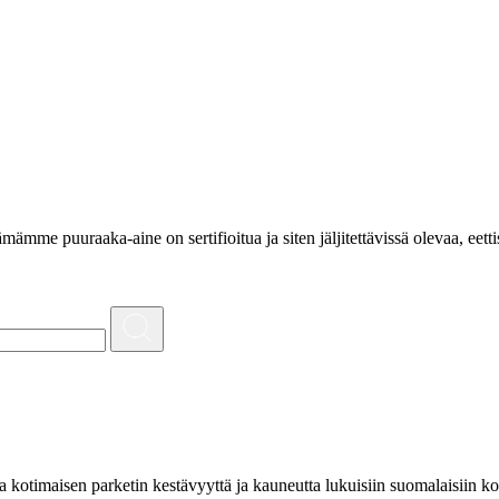
e puuraaka-aine on sertifioitua ja siten jäljitettävissä olevaa, eettis
 kotimaisen parketin kestävyyttä ja kauneutta lukuisiin suomalaisiin ko