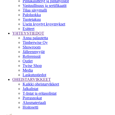
Pintakäsittelyt ja pintatyöstöt
Vastuullisuus ja sertifikaatit
Tilaa sävymalli
Paloluokka
Tuotetakuu
Usein kysytyt kysymykset
Esitteet
YHTEYSTIEDOT
Anna palautetta
Timberwise Oy
Showroom
Jälleenmyyjät
Referenssit
Outlet
Twise Shop
Media
Laskutustiedot
OHEISTARVIKKEET
Kaikki oheistarvikkeet
Jalkalistat
T-listat ja eritasolistat
Porrasnokat
Alusmateriaali
Hoitosetti