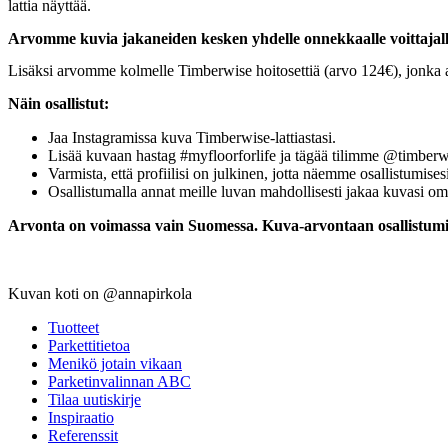
lattia näyttää.
Arvomme kuvia jakaneiden kesken yhdelle onnekkaalle voittajalle
Lisäksi arvomme kolmelle Timberwise hoitosettiä (arvo 124€), jonka avu
Näin osallistut:
Jaa Instagramissa kuva Timberwise-lattiastasi.
Lisää kuvaan hastag #myfloorforlife ja tägää tilimme @timberwis
Varmista, että profiilisi on julkinen, jotta näemme osallistumis
Osallistumalla annat meille luvan mahdollisesti jakaa kuvasi 
Arvonta on voimassa vain Suomessa. Kuva-arvontaan osallistumin
Kuvan koti on @annapirkola
Tuotteet
Parkettitietoa
Menikö jotain vikaan
Parketinvalinnan ABC
Tilaa uutiskirje
Inspiraatio
Referenssit