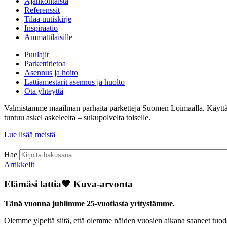
Ajankohtaista
Referenssit
Tilaa uutiskirje
Inspiraatio
Ammattilaisille
Puulajit
Parkettitietoa
Asennus ja hoito
Lattiamestarit asennus ja huolto
Ota yhteyttä
Valmistamme maailman parhaita parketteja Suomen Loimaalla. Käyttämämm
tuntuu askel askeleelta – sukupolvelta toiselle.
Lue lisää meistä
Hae
Artikkelit
Elämäsi lattia🤎 Kuva-arvonta
Tänä vuonna juhlimme 25-vuotiasta yritystämme.
Olemme ylpeitä siitä, että olemme näiden vuosien aikana saaneet tuoda