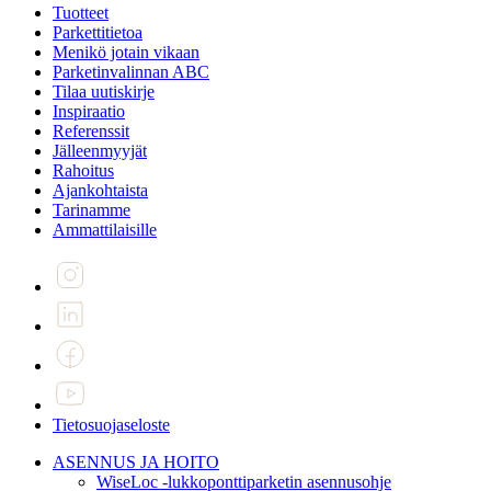
Tuotteet
Parkettitietoa
Menikö jotain vikaan
Parketinvalinnan ABC
Tilaa uutiskirje
Inspiraatio
Referenssit
Jälleenmyyjät
Rahoitus
Ajankohtaista
Tarinamme
Ammattilaisille
Tietosuojaseloste
ASENNUS JA HOITO
WiseLoc -lukkoponttiparketin asennusohje