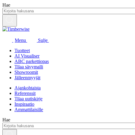
Siirry
Hae
sisältöön
Menu
Sulje
Tuotteet
AI Visualiser
ABC parkettiopas
Tilaa sävymalli
Showroomit
Jälleenmyyjät
Ajankohtaista
Referenssit
Tilaa uutiskirje
Inspiraatio
Ammattilaisille
Hae