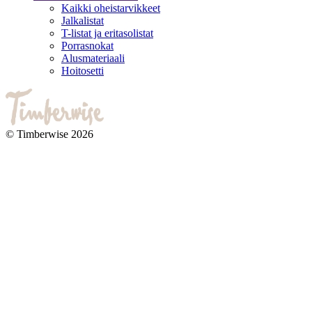
Kaikki oheistarvikkeet
Jalkalistat
T-listat ja eritasolistat
Porrasnokat
Alusmateriaali
Hoitosetti
© Timberwise 2026