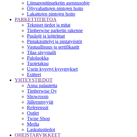
Liimaponttiparketin asennusohje
Öljyvahattujen pintojen hoito
Lakattujen pintojen hoito
PARKETTITIETOA
Tekniset tiedot ja mitat
Timberwise parketin rakenne
Puulajit ja lajitelmat
Pintakäsittelyt ja pintatyöstöt
Vastuullisuus ja sertifikaatit
Tilaa sävymalli
Paloluokka
Tuotetakuu
Usein kysytyt kysymykset
Esitteet
YHTEYSTIEDOT
Anna palautetta
Timberwise Oy
Showroom
Jälleenmyyjät
Referenssit
Outlet
Twise Shop
Media
Laskutustiedot
OHEISTARVIKKEET