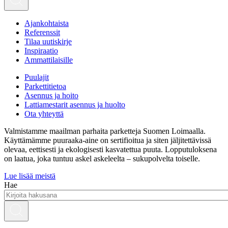
Ajankohtaista
Referenssit
Tilaa uutiskirje
Inspiraatio
Ammattilaisille
Puulajit
Parkettitietoa
Asennus ja hoito
Lattiamestarit asennus ja huolto
Ota yhteyttä
Valmistamme maailman parhaita parketteja Suomen Loimaalla.
Käyttämämme puuraaka-aine on sertifioitua ja siten jäljitettävissä
olevaa, eettisesti ja ekologisesti kasvatettua puuta. Lopputuloksena
on laatua, joka tuntuu askel askeleelta – sukupolvelta toiselle.
Lue lisää meistä
Hae