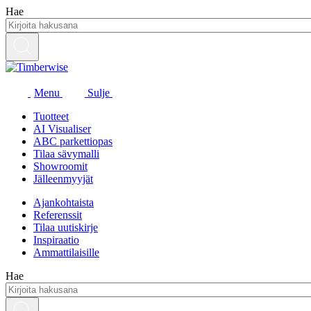
Siirry
Hae
sisältöön
Menu
Sulje
Tuotteet
AI Visualiser
ABC parkettiopas
Tilaa sävymalli
Showroomit
Jälleenmyyjät
Ajankohtaista
Referenssit
Tilaa uutiskirje
Inspiraatio
Ammattilaisille
Hae