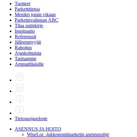
Tuotteet
Parkettitietoa
Menikö jotain vikaan
Parketinvalinnan ABC
Tilaa uutiskirje
Inspiraatio
Referenssit
Jälleenmyyjät
Rahoitus
Ajankohtaista
Tarinamme
Ammattilaisille
Tietosuojaseloste
ASENNUS JA HOITO
WiseLoc -lukkoponttiparketin asennusohje