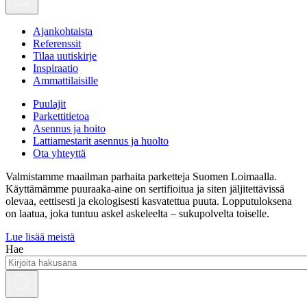
Ajankohtaista
Referenssit
Tilaa uutiskirje
Inspiraatio
Ammattilaisille
Puulajit
Parkettitietoa
Asennus ja hoito
Lattiamestarit asennus ja huolto
Ota yhteyttä
Valmistamme maailman parhaita parketteja Suomen Loimaalla.
Käyttämämme puuraaka-aine on sertifioitua ja siten jäljitettävissä
olevaa, eettisesti ja ekologisesti kasvatettua puuta. Lopputuloksena
on laatua, joka tuntuu askel askeleelta – sukupolvelta toiselle.
Lue lisää meistä
Hae