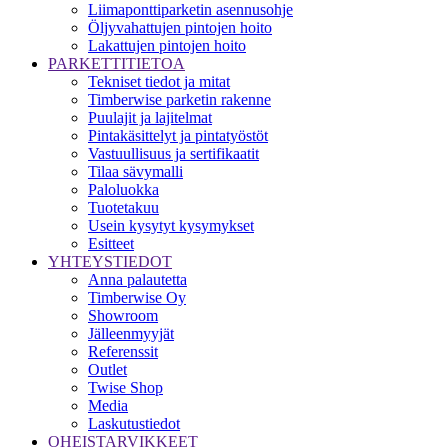
Liimaponttiparketin asennusohje
Öljyvahattujen pintojen hoito
Lakattujen pintojen hoito
PARKETTITIETOA
Tekniset tiedot ja mitat
Timberwise parketin rakenne
Puulajit ja lajitelmat
Pintakäsittelyt ja pintatyöstöt
Vastuullisuus ja sertifikaatit
Tilaa sävymalli
Paloluokka
Tuotetakuu
Usein kysytyt kysymykset
Esitteet
YHTEYSTIEDOT
Anna palautetta
Timberwise Oy
Showroom
Jälleenmyyjät
Referenssit
Outlet
Twise Shop
Media
Laskutustiedot
OHEISTARVIKKEET