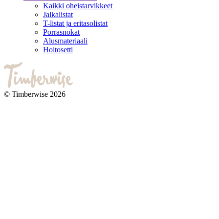
Kaikki oheistarvikkeet
Jalkalistat
T-listat ja eritasolistat
Porrasnokat
Alusmateriaali
Hoitosetti
© Timberwise 2026