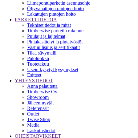
Liimaponttiparketin asennusohje
Öljyvahattujen pintojen hoito
Lakattujen pintojen hoito
PARKETTITIETOA
Tekniset tiedot ja mitat
Timberwise parketin rakenne
Puulajit ja lajitelmat
Pintakäsittelyt ja pintatyöstöt
Vastuullisuus ja sertifikaatit
Tilaa sävymalli
Paloluokka
Tuotetakuu
Usein kysytyt kysymykset
Esitteet
YHTEYSTIEDOT
Anna palautetta
Timberwise Oy
Showroom
Jälleenmyyjät
Referenssit
Outlet
Twise Shop
Media
Laskutustiedot
OHEISTARVIKKEET