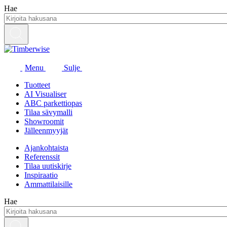
Siirry
Hae
sisältöön
Menu
Sulje
Tuotteet
AI Visualiser
ABC parkettiopas
Tilaa sävymalli
Showroomit
Jälleenmyyjät
Ajankohtaista
Referenssit
Tilaa uutiskirje
Inspiraatio
Ammattilaisille
Hae