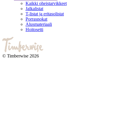
Kaikki oheistarvikkeet
Jalkalistat
T-listat ja eritasolistat
Porrasnokat
Alusmateriaali
Hoitosetti
© Timberwise 2026