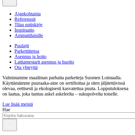
Ajankohtaista
Referenssit
Tilaa uutiskirje
Inspiraatio
Ammattilaisille
Puulajit
Parkettitietoa
Asennus ja hoito
Lattiamestarit asennus ja huolto
Ota yhteyttä
Valmistamme maailman parhaita parketteja Suomen Loimaalla.
Käyttämämme puuraaka-aine on sertifioitua ja siten jäljitettävissä
olevaa, eettisesti ja ekologisesti kasvatettua puuta. Lopputuloksena
on laatua, joka tuntuu askel askeleelta – sukupolvelta toiselle.
Lue lisää meistä
Hae