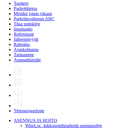
Tuotteet
Parkettitietoa
Menikö jotain vikaan
Parketinvalinnan ABC
Tilaa uutiskirje
Inspiraatio
Referenssit
Jälleenmyyjät
Rahoitus
Ajankohtaista
Tarinamme
Ammattilaisille
Tietosuojaseloste
ASENNUS JA HOITO
WiseLoc -lukkoponttiparketin asennusohje