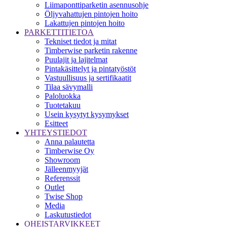
Liimaponttiparketin asennusohje
Öljyvahattujen pintojen hoito
Lakattujen pintojen hoito
PARKETTITIETOA
Tekniset tiedot ja mitat
Timberwise parketin rakenne
Puulajit ja lajitelmat
Pintakäsittelyt ja pintatyöstöt
Vastuullisuus ja sertifikaatit
Tilaa sävymalli
Paloluokka
Tuotetakuu
Usein kysytyt kysymykset
Esitteet
YHTEYSTIEDOT
Anna palautetta
Timberwise Oy
Showroom
Jälleenmyyjät
Referenssit
Outlet
Twise Shop
Media
Laskutustiedot
OHEISTARVIKKEET