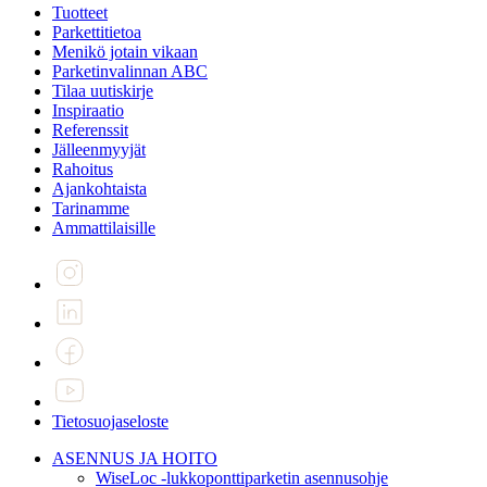
Tuotteet
Parkettitietoa
Menikö jotain vikaan
Parketinvalinnan ABC
Tilaa uutiskirje
Inspiraatio
Referenssit
Jälleenmyyjät
Rahoitus
Ajankohtaista
Tarinamme
Ammattilaisille
Tietosuojaseloste
ASENNUS JA HOITO
WiseLoc -lukkoponttiparketin asennusohje