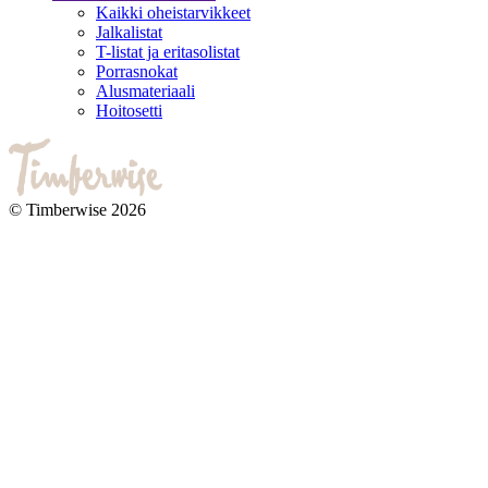
Kaikki oheistarvikkeet
Jalkalistat
T-listat ja eritasolistat
Porrasnokat
Alusmateriaali
Hoitosetti
© Timberwise 2026