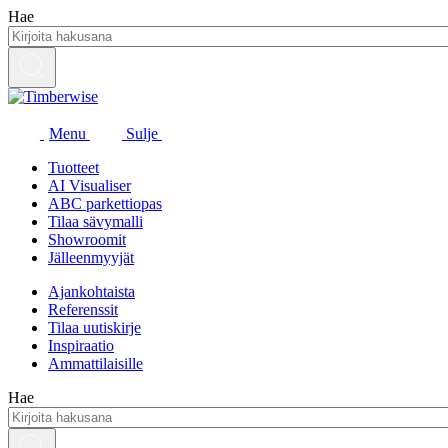
Siirry
Hae
sisältöön
Menu
Sulje
Tuotteet
AI Visualiser
ABC parkettiopas
Tilaa sävymalli
Showroomit
Jälleenmyyjät
Ajankohtaista
Referenssit
Tilaa uutiskirje
Inspiraatio
Ammattilaisille
Hae