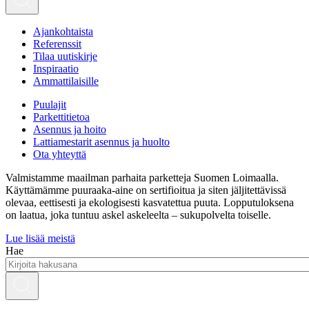
Ajankohtaista
Referenssit
Tilaa uutiskirje
Inspiraatio
Ammattilaisille
Puulajit
Parkettitietoa
Asennus ja hoito
Lattiamestarit asennus ja huolto
Ota yhteyttä
Valmistamme maailman parhaita parketteja Suomen Loimaalla.
Käyttämämme puuraaka-aine on sertifioitua ja siten jäljitettävissä
olevaa, eettisesti ja ekologisesti kasvatettua puuta. Lopputuloksena
on laatua, joka tuntuu askel askeleelta – sukupolvelta toiselle.
Lue lisää meistä
Hae