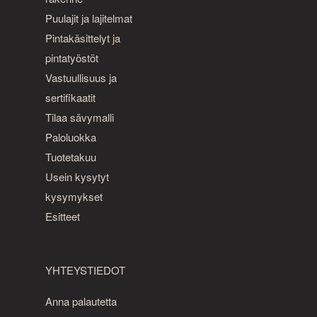
Puulajit ja lajitelmat
Pintakäsittelyt ja
pintatyöstöt
Vastuullisuus ja
sertifikaatit
Tilaa sävymalli
Paloluokka
Tuotetakuu
Usein kysytyt
kysymykset
Esitteet
YHTEYSTIEDOT
Anna palautetta