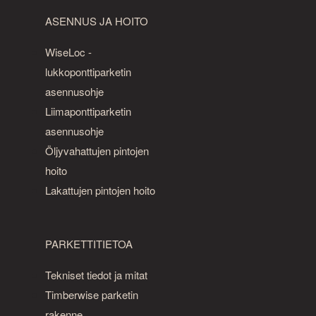
ASENNUS JA HOITO
WiseLoc -
lukkoponttiparketin
asennusohje
Liimaponttiparketin
asennusohje
Öljyvahattujen pintojen
hoito
Lakattujen pintojen hoito
PARKETTITIETOA
Tekniset tiedot ja mitat
Timberwise parketin
rakenne