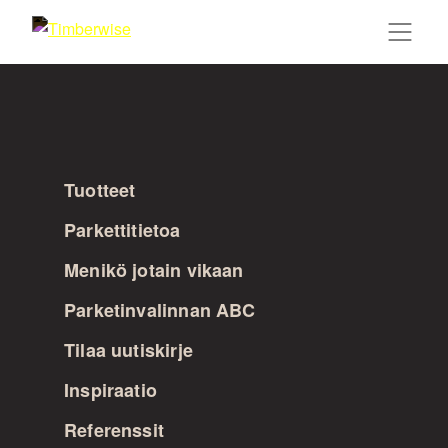
Siirry
sisältöön
Tuotteet
Parkettitietoa
Menikö jotain vikaan
Parketinvalinnan ABC
Tilaa uutiskirje
Inspiraatio
Referenssit