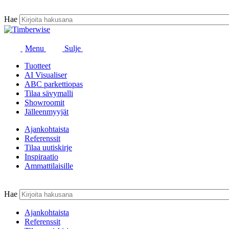
Siirry
sisältöön
Hae
Menu
Sulje
Tuotteet
AI Visualiser
ABC parkettiopas
Tilaa sävymalli
Showroomit
Jälleenmyyjät
Ajankohtaista
Referenssit
Tilaa uutiskirje
Inspiraatio
Ammattilaisille
Hae
Ajankohtaista
Referenssit