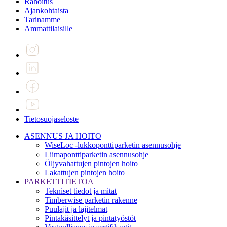
Rahoitus
Ajankohtaista
Tarinamme
Ammattilaisille
Tietosuojaseloste
ASENNUS JA HOITO
WiseLoc -lukkoponttiparketin asennusohje
Liimaponttiparketin asennusohje
Öljyvahattujen pintojen hoito
Lakattujen pintojen hoito
PARKETTITIETOA
Tekniset tiedot ja mitat
Timberwise parketin rakenne
Puulajit ja lajitelmat
Pintakäsittelyt ja pintatyöstöt