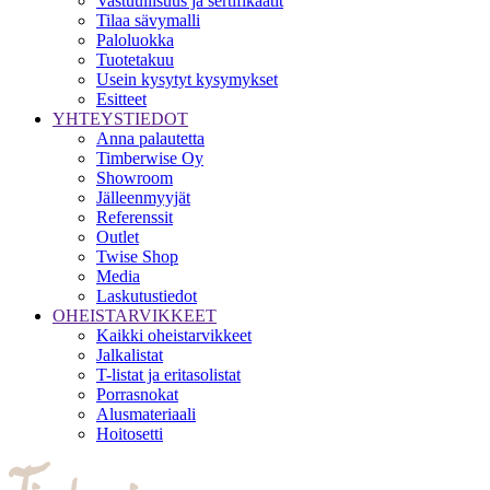
Vastuullisuus ja sertifikaatit
Tilaa sävymalli
Paloluokka
Tuotetakuu
Usein kysytyt kysymykset
Esitteet
YHTEYSTIEDOT
Anna palautetta
Timberwise Oy
Showroom
Jälleenmyyjät
Referenssit
Outlet
Twise Shop
Media
Laskutustiedot
OHEISTARVIKKEET
Kaikki oheistarvikkeet
Jalkalistat
T-listat ja eritasolistat
Porrasnokat
Alusmateriaali
Hoitosetti