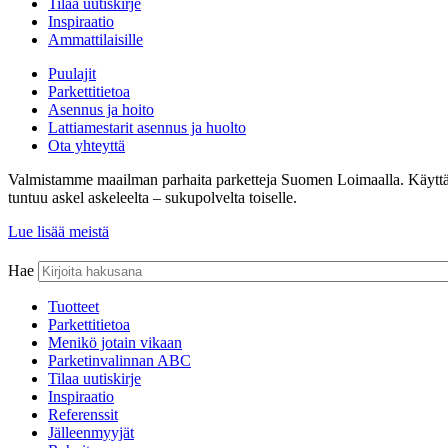
Tilaa uutiskirje
Inspiraatio
Ammattilaisille
Puulajit
Parkettitietoa
Asennus ja hoito
Lattiamestarit asennus ja huolto
Ota yhteyttä
Valmistamme maailman parhaita parketteja Suomen Loimaalla. Käyttämämm
tuntuu askel askeleelta – sukupolvelta toiselle.
Lue lisää meistä
Hae
Tuotteet
Parkettitietoa
Menikö jotain vikaan
Parketinvalinnan ABC
Tilaa uutiskirje
Inspiraatio
Referenssit
Jälleenmyyjät